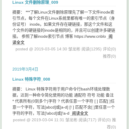
Linux 文件删除原理_009
摘要： ***了解Linux文件删除原理先了解一下文件inode索
引节点，每个文件在Linux系统里都有唯一的索引节点（身
份证号） inode。如果文件存在硬链接，那这个文件和这
个文件的硬链接的inode是相同的，并且可以创建许多硬链
接。 参照了解inode索引节点 博客 https://www.cnblo
阅
读全文
posted @ 2019-03-05 14:30 邹龙彬
阅读(1295)
评论(0)
推荐(0)
2019年3月4日
Linux 特殊字符_008
摘要： Linux 特殊字符用于用户命令行bash环境处理数
据，达到一种命令简化使用的功能 通配符 符号 功能 备注
* 代表所有(0到多个)字符 ? 代表任意一个字符 [ ] 匹配[ ]任
意一个字符，写法[abcd]或[a-d] [! ] 匹配不含[ ]里任意一个
字符的字符，写法[!abcd]或[!a-d
阅读全文
posted @ 2019-03-04 11:31 邹龙彬
阅读(717)
评论(0)
推
荐(0)