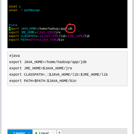
#java

export JAVA_HOME
=/home/hadoop/app/
jdk

export JRE_HOME
=$JAVA_HOME/
jre

export CLASSPATH
=.:$JAVA_HOME/lib:$JRE_HOME/
lib

export PATH
=$PATH:$JAVA_HOME/bin