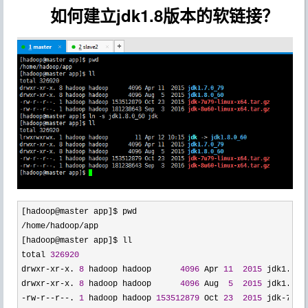
如何建立jdk1.8版本的软链接？
/home/hadoop/
app

[hadoop@master app]$ ll

total 
326920
drwxr
-xr-x. 
8
 hadoop hadoop      
4096
 Apr 
11
2015
 jdk1.
7
.0_
drwxr
-xr-x. 
8
 hadoop hadoop      
4096
 Aug  
5
2015
 jdk1.
8
-rw-r--r--. 
1
 hadoop hadoop 
153512879
 Oct 
23
2015
 jdk-7u79