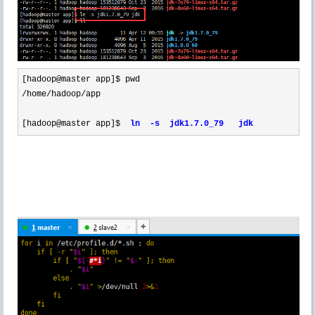
[hadoop@master app]$ pwd
/home/hadoop/app
[hadoop@master app]$  
ln  -s  jdk1.7.0_79   jdk