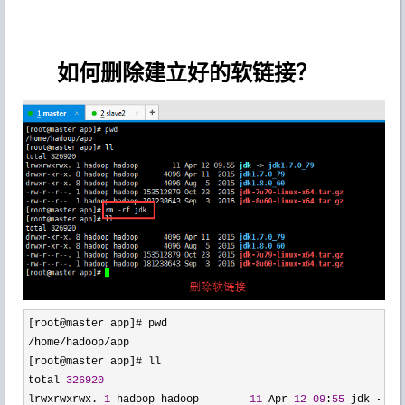
如何删除建立好的软链接？
/home/hadoop/
app

[root@master app]# ll

total 
326920
lrwxrwxrwx. 
1
 hadoop hadoop        
11
 Apr 
12
09
:
55
 jdk -> j