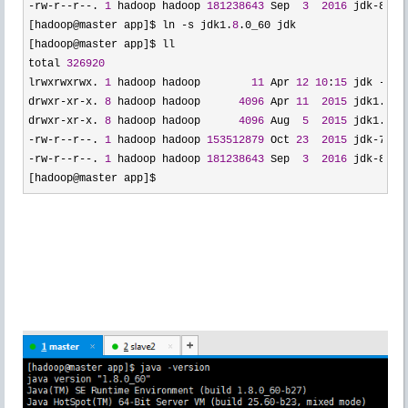
-rw-r--r--. 
1
 hadoop hadoop 
181238643
 Sep  
3
2016
 jdk-8u60
[hadoop@master app]$ ln 
-s jdk1.
8
.0_60 jdk

[hadoop@master app]$ ll

total 
326920
lrwxrwxrwx. 
1
 hadoop hadoop        
11
 Apr 
12
10
:
15
 jdk -> j
drwxr
-xr-x. 
8
 hadoop hadoop      
4096
 Apr 
11
2015
 jdk1.
7
.0_
drwxr
-xr-x. 
8
 hadoop hadoop      
4096
 Aug  
5
2015
 jdk1.
8
-rw-r--r--. 
1
 hadoop hadoop 
153512879
 Oct 
23
2015
 jdk-7u79
-rw-r--r--. 
1
 hadoop hadoop 
181238643
 Sep  
3
2016
 jdk-8u60
[hadoop@master app]$ 