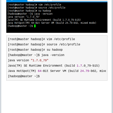
[root@master hadoop]# vim /etc/
profile

[root@master hadoop]# source 
/etc/
profile

[root@master hadoop]# su hadoop

[hadoop@master 
~]$ java -
version

java version 
"
1.7.0_79
"
Java(TM) SE Runtime Environment (build 
1.7
.0_79-
b15)

Java HotSpot(TM) 
64
-Bit Server VM (build 
24.79
-
b02, mixed mo
[hadoop@master 
~]$ 