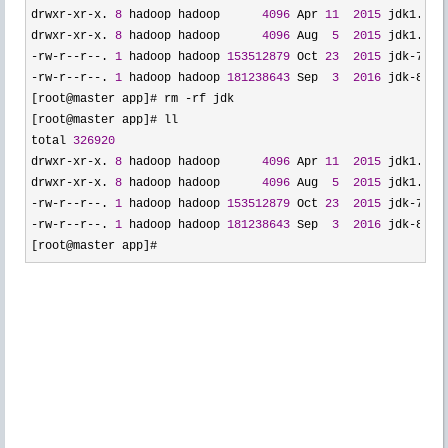
drwxr
-xr-x. 
8
 hadoop hadoop      
4096
 Apr 
11
2015
 jdk1.
7
.0_
drwxr
-xr-x. 
8
 hadoop hadoop      
4096
 Aug  
5
2015
 jdk1.
8
-rw-r--r--. 
1
 hadoop hadoop 
153512879
 Oct 
23
2015
 jdk-7u79
-rw-r--r--. 
1
 hadoop hadoop 
181238643
 Sep  
3
2016
 jdk-8u60
[root@master app]# rm 
-
rf jdk

[root@master app]# ll

total 
326920
drwxr
-xr-x. 
8
 hadoop hadoop      
4096
 Apr 
11
2015
 jdk1.
7
.0_
drwxr
-xr-x. 
8
 hadoop hadoop      
4096
 Aug  
5
2015
 jdk1.
8
-rw-r--r--. 
1
 hadoop hadoop 
153512879
 Oct 
23
2015
 jdk-7u79
-rw-r--r--. 
1
 hadoop hadoop 
181238643
 Sep  
3
2016
 jdk-8u60
[root@master app]# 