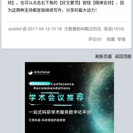
持】，也可以点击右下角的【好文要顶】按钮【精神支持】，因
为这两种支持都是我继续写作，分享的最大动力！
posted @
2017-04-12 10:18
大数据和AI躺过的坑
阅读(
1616
)
评论(
0
)
收藏
举报
刷新页面
返回顶部