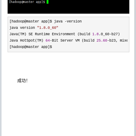
[hadoop@master app]$ java -
version

java version 
"
1.8.0_60
"
Java(TM) SE Runtime Environment (build 
1.8
.0_60-
b27)

Java HotSpot(TM) 
64
-Bit Server VM (build 
25.60
-
b23, mixed mo
[hadoop@master app]$ 
成功！