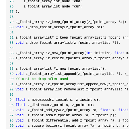
 75
     z_fpoint_arraylist_node *
 76
     z_fpoint_arraylist_node *
 77
 78
 79
 z_fpoint_array *z_keep_fpoint_array(z_fpoint_array *
 80
void
 z_drop_fpoint_array(z_fpoint_array *
 81
 82
 z_fpoint_arraylist* z_keep_fpoint_arraylist(z_fpoint_arr
 83
void
 z_drop_fpoint_arraylist(z_fpoint_arraylist *
 84
 85
 z_fpoint_array *z_new_fpoint_array(
int
 initsize, 
float
 m
 86
 z_fpoint_array *z_resize_fpoints_array(z_fpoint_array* a
 87
 88
 z_fpoint_arraylist *
 89
void
 z_fpoint_arraylist_append(z_fpoint_arraylist *l, z_
 90
//
 must be drop after used
 91
 z_fpoint_array *z_fpoint_arraylist_append_new(z_fpoint_a
 92
void
 z_fpoint_arraylist_removelast(z_fpoint_arraylist *
 93
 94
float
 95
float
 96
void
  z_fpoint_add_xyw(z_fpoint_array *a, 
float
 x, 
float
 97
void
  z_fpoint_add(z_fpoint_array *
 98
void
  z_fpoint_differential_add(z_fpoint_array *
 99
void
  z_square_bezier(z_fpoint_array *