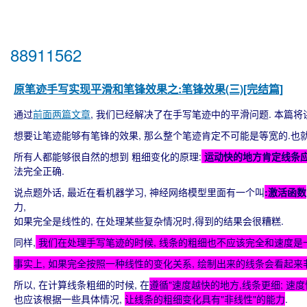
88911562
原笔迹手写实现平滑和笔锋效果之:笔锋效果(三)[完结篇]
通过
前面两篇文章
, 我们已经解决了在手写笔迹中的平滑问题. 本篇将
想要让笔迹能够有笔锋的效果, 那么整个笔迹肯定不可能是等宽的.也就
所有人都能够很自然的想到 粗细变化的原理:
运动快的地方肯定线条应
法完全正确.
说点题外话, 最近在看机器学习, 神经网络模型里面有一个叫
:激活函数
力,
如果完全是线性的, 在处理某些复杂情况时,得到的结果会很糟糕.
同样,
我们在处理手写笔迹的时候, 线条的粗细也不应该完全和速度是一
事实上, 如果完全按照一种线性的变化关系, 绘制出来的线条会看起来
所以, 在计算线条粗细的时候, 在
遵循"速度越快的地方,线条更细; 速
也应该根据一些具体情况,
让线条的粗细变化具有"非线性"的能力
.