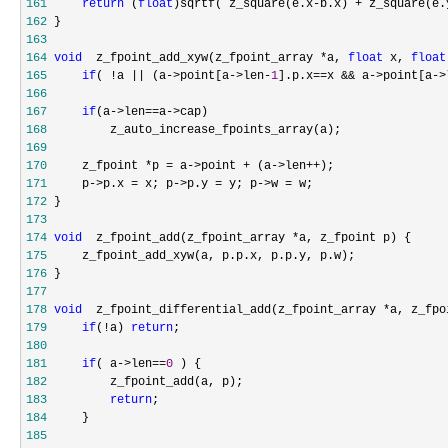
161
return
 (
float
)sqrtf( z_square(e.x-b.x) + z_square(e.
162
163
164
void
  z_fpoint_add_xyw(z_fpoint_array *a, 
float
 x, 
float
165
if
( !a || (a->point[a->len-
1
].p.x==x && a->point[a->
166
167
if
(a->len==a->
168
169
170
     z_fpoint *p = a->point + (a->len++
171
     p->p.x = x; p->p.y = y; p->w =
172
173
174
void
  z_fpoint_add(z_fpoint_array *
175
176
177
178
void
  z_fpoint_differential_add(z_fpoint_array *
179
if
(!a) 
return
180
181
if
( a->len==
0
182
183
return
184
185