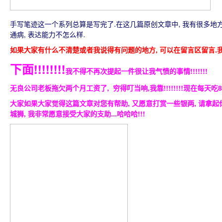
手写笔迹这一个系列总算是写完了.在这几篇原创文章中, 我有很多地
通病, 表达能力不怎么样.
如果大家有什么不清楚或者我说得有问题的地方, 可以在留言区留言.
下面!!!!!!!!
我不得不再次提起一件很让我气愤的事情!!!!!!!
无良公司老板拖欠两个月工资了, 穷得叮当响
,我靠!!!!!!!!现在
每天吃8
大家如果大家觉得这篇文章对您有帮助, 又愿意打赏一些银两, 请拿起你
城狮, 我非常愿意接受大家的支助...哈哈哈!!!