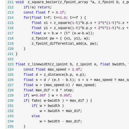
211
void
  z_square_bezier(z_fpoint_array *
212
if
(!a) 
return
213
const
float
 f = 
0.1f
214
for
(
float
 t=f; t<=
1.0
; t+=
215
float
 x1 = z_square(
1
-t)*b.p.x + 
2
*t*(
1
-t)*c.x +
216
float
 y1 = z_square(
1
-t)*b.p.y + 
2
*t*(
1
-t)*c.y +
217
float
 w = b.w + (t* (e.w-
218
         z_fpoint pw =
219
220
221
222
223
float
 z_linewidth(z_ipoint b, z_ipoint e, 
float
 bwidth, 
224
const
float
 max_speed = 
2.0f
225
float
 d =
226
float
 s = d / (e.t - b.t); s = s > max_speed ?
227
float
 w = (max_speed-s) /
228
float
 max_dif = d *
229
if
( w<
0.05f
 ) w = 
0.05f
230
if
( fabs( w-bwidth ) >
231
if
( w >
232
             w = bwidth +
233
else
234
             w = bwidth -
235