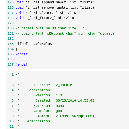
125
void
 *z_list_append_new(z_list *
126
void
 *z_list_remove_last(z_list *
127
void
 z_list_clear(z_list *
128
void
 z_list_free(z_list *
129
130
/*
 digest must be 33 char size  
*/
131
//
 void z_text_md5(const char* str, char *digest);
132
133
134
135
#endif
136
137
#endif
  1
/*
  2
  3
  4
  5
  6
  7
  8
  9
 10
 11