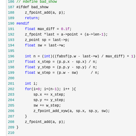
186
//
 #define bad_show
187
188
189
return
190
#endif
191
float
 max_diff = 
0.1f
192
     z_fpoint *last = a->point + (a->len-
1
193
     z_point sp = last->
194
float
 sw = last->
195
196
int
 n = (
int
)((fabsf(p.w - last->w) / max_diff) + 
1
197
float
 x_step = (p.p.x - sp.x) /
198
float
 y_step = (p.p.y - sp.y) /
199
float
 w_step = (p.w - sw)      /
200
201
int
202
for
(i=
0
; i<(n-
1
); i++
203
         sp.x +=
204
         sp.y +=
205
         sw +=
206
207
208
209
210