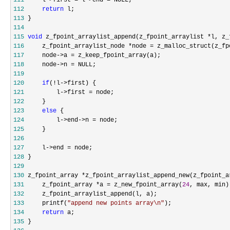
111
     l->first = l->end =
112
return
113
114
115
void
 z_fpoint_arraylist_append(z_fpoint_arraylist *l, z_
116
     z_fpoint_arraylist_node *node =
117
     node->a =
118
     node->n =
119
120
if
(!l->
121
         l->first =
122
123
else
124
         l->end->n =
125
126
127
     l->end =
128
129
130
 z_fpoint_array *z_fpoint_arraylist_append_new(z_fpoint_a
131
     z_fpoint_array *a = z_new_fpoint_array(
24
132
133
     printf(
"
append new points array\n
"
134
return
135