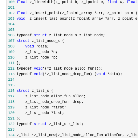
100
float
 z_linewidth(z_ipoint b, z_ipoint e, 
float
 w, 
float
101
102
float
 z_insert_point(z_fpoint_array *
103
void
  z_insert_last_point(z_fpoint_array *
104
105
106
 typedef 
struct
107
struct
108
void
 *
109
     z_list_node *
110
     z_list_node *
111
112
 typedef 
void
*(*
113
 typedef 
void
(*z_list_node_drop_fun) (
void
 *
114
115
116
struct
117
118
119
     z_list_node *
120
     z_list_node *
121
122
 typedef 
struct
123
124
 z_list *