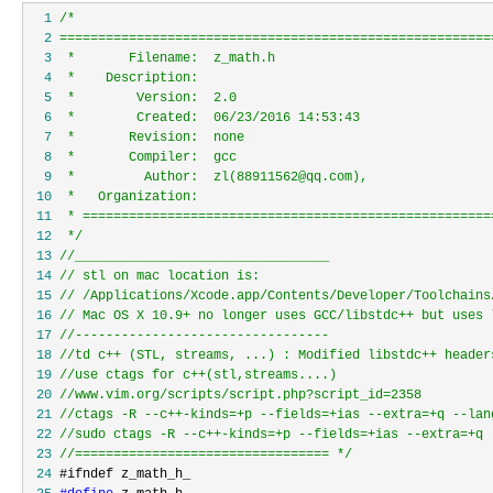
  1
/*
  2
  3
  4
  5
  6
  7
  8
  9
 10
 11
 12
*/
 13
//
 14
//
 15
//
 16
//
 17
//
 18
//
 19
//
 20
//
 21
//
 22
//
 23
//
================================= */
 24