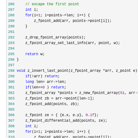
286
//
 escape the first point
287
int
288
for
(i=
1
; i<points->len; i++
289
         z_fpoint_add(arr, points->
290
291
292
293
294
295
return
296
297
298
void
 z_insert_last_point(z_fpoint_array *
299
if
(!arr) 
return
300
long
 len= arr->
301
if
(len==
0
 ) 
return
302
     z_fpoint_array *points = z_new_fpoint_array(
51
, arr-
303
     z_fpoint zb = arr->point[len-
1
304
305
306
     z_fpoint ze = { {e.x, e.y}, 
0.1f
307
308
int
309
for
(i=
1
; i<points->len; i++
310
         z_fpoint_add(arr, points->