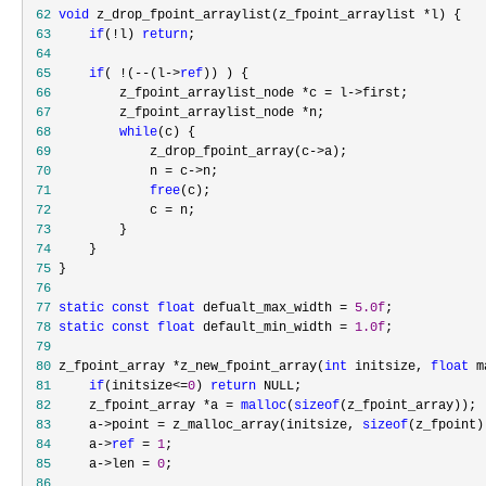
 62
void
 z_drop_fpoint_arraylist(z_fpoint_arraylist *
 63
if
(!l) 
return
 64
 65
if
( !(--(l->
ref
 66
         z_fpoint_arraylist_node *c = l->
 67
         z_fpoint_arraylist_node *
 68
while
 69
             z_drop_fpoint_array(c->
 70
             n = c->
 71
free
 72
             c =
 73
 74
 75
 76
 77
static
const
float
 defualt_max_width = 
5.0f
 78
static
const
float
 default_min_width = 
1.0f
 79
 80
 z_fpoint_array *z_new_fpoint_array(
int
 initsize, 
float
 m
 81
if
(initsize<=
0
) 
return
 82
     z_fpoint_array *a = 
malloc
(
sizeof
 83
     a->point = z_malloc_array(initsize, 
sizeof
 84
     a->
ref
 = 
1
 85
     a->len = 
0
 86