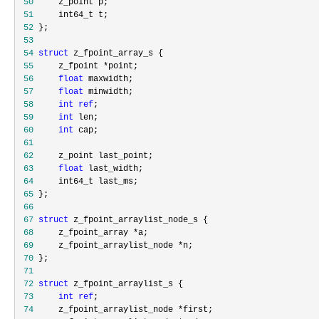
 50
 51
 52
 53
 54
struct
 55
     z_fpoint *
 56
float
 57
float
 58
int
ref
 59
int
 60
int
 61
 62
 63
float
 64
 65
 66
 67
struct
 68
     z_fpoint_array *
 69
     z_fpoint_arraylist_node *
 70
 71
 72
struct
 73
int
ref
 74
     z_fpoint_arraylist_node *