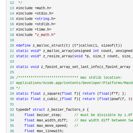
 12
*/
 13
 14
 15
 #include <
string
 16
 17
 18
 #include 
"
z_math.h
"
 19
 20
#define
 21
static
void
* z_malloc_array(unsigned 
int
 count, unsigned
 22
static
void
* z_resize_array(
void
 *
 23
 24
static
void
 z_fpoint_array_set_last_info(z_fpoint_array 
 25
 26
/*
 27
 28
*/
 29
static
float
 z_square(
float
 f){ 
return
 (
float
)f*
 30
static
float
 z_cubic_(
float
 f){ 
return
 (
float
)powf(f, 
3
 31
 32
 typedef 
struct
 33
float
 bezier_step;      
//
 must be divisible by 1.0f
 34
float
 max_width_diff;   
//
 max width diff between tw
 35
float
 max_move_speed;   
//
 36
float