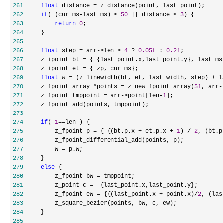
261
float
 distance =
262
if
( (cur_ms-last_ms) < 
50
 || distance < 
3
263
return
0
264
265
266
float
 step = arr->len > 
4
 ? 
0.05f
 : 
0.2f
267
     z_ipoint bt =
268
     z_ipoint et =
269
float
 w = (z_linewidth(bt, et, last_width, step) + l
270
     z_fpoint_array *points = z_new_fpoint_array(
51
, arr-
271
     z_fpoint tmppoint = arr->point[len-
1
272
273
274
if
( 
1
==
275
         z_fpoint p = { {(bt.p.x + et.p.x + 
1
) / 
2
, (bt.p
276
277
         w =
278
279
else
280
         z_fpoint bw =
281
         z_point c =
282
         z_fpoint ew = {{(last_point.x + point.x)/
2
, (las
283
284
285