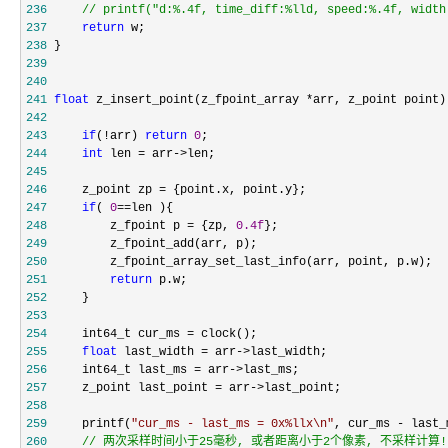
236
//
 printf("d:%.4f, time_diff:%lld, speed:%.4f, width
237
return
238
239
240
241
float
 z_insert_point(z_fpoint_array *
242
243
if
(!arr) 
return
0
244
int
 len = arr->
245
246
     z_point zp =
247
if
( 
0
==
248
         z_fpoint p = {zp, 
0.4f
249
250
251
return
252
253
254
     int64_t cur_ms =
255
float
 last_width = arr->
256
     int64_t last_ms = arr->
257
     z_point last_point = arr->
258
259
     printf(
"
cur_ms - last_ms = 0x%llx\n
"
, cur_ms -
260
//
 两次采样时间小于25毫秒, 或者距离小于2个像素, 不采样计算!!