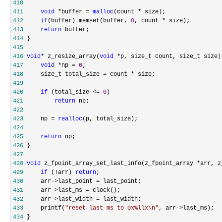
410
411
void
 *buffer = 
malloc
(count *
412
if
(buffer) memset(buffer, 
0
, count *
413
return
414
415
416
void
* z_resize_array(
void
 *
417
void
 *np = 
0
418
     size_t total_size = count *
419
420
if
 (total_size <= 
0
421
return
422
423
     np = 
realloc
424
425
return
426
427
428
void
 z_fpoint_array_set_last_info(z_fpoint_array *arr, z
429
if
 (!arr) 
return
430
     arr->last_point =
431
     arr->last_ms =
432
     arr->last_width =
433
     printf(
"
reset last ms to 0x%llx\n
"
, arr->
434
 }