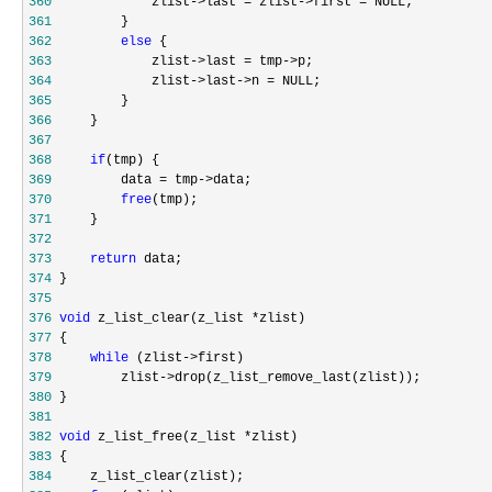
360
             zlist->last = zlist->first =
361
362
else
363
             zlist->last = tmp->
364
             zlist->last->n =
365
366
367
368
if
369
         data = tmp->
370
free
371
372
373
return
374
375
376
void
 z_list_clear(z_list *
377
378
while
 (zlist->
379
         zlist->
380
381
382
void
 z_list_free(z_list *
383
384