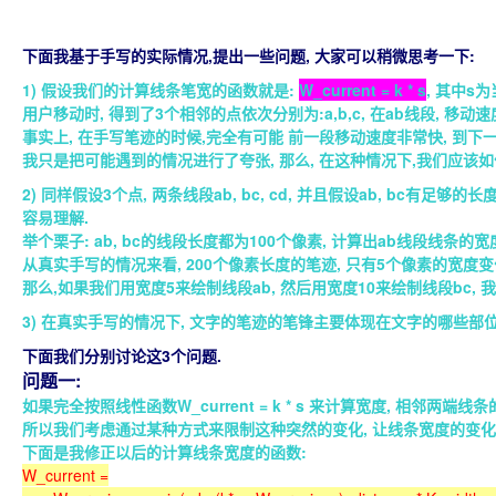
下面我基于手写的实际情况,提出一些问题, 大家可以稍微思考一下:
1) 假设我们的计算线条笔宽的函数就是:
W_current = k * s
, 其中s
用户移动时, 得到了3个相邻的点依次分别为:a,b,c, 在ab线段, 移
事实上, 在手写笔迹的时候,完全有可能 前一段移动速度非常快, 到下
我只是把可能遇到的情况进行了夸张, 那么, 在这种情况下,我们应该
2) 同样假设3个点, 两条线段ab, bc, cd, 并且假设ab, bc
容易理解.
举个栗子: ab, bc的线段长度都为100个像素, 计算出ab线段线条的宽
从真实手写的情况来看, 200个像素长度的笔迹, 只有5个像素的宽度变
那么,如果我们用宽度5来绘制线段ab, 然后用宽度10来绘制线段bc,
3) 在真实手写的情况下, 文字的笔迹的笔锋主要体现在文字的哪些部位
下面我们分别讨论这3个问题.
问题一:
如果完全按照线性函数W_current = k * s 来计算宽度, 相邻
所以我们考虑通过某种方式来限制这种突然的变化, 让线条宽度的变化
下面是我修正以后的计算线条宽度的函数:
W_current =