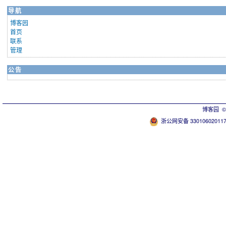
导航
博客园
首页
联系
管理
公告
博客园
© 
浙公网安备 33010602011