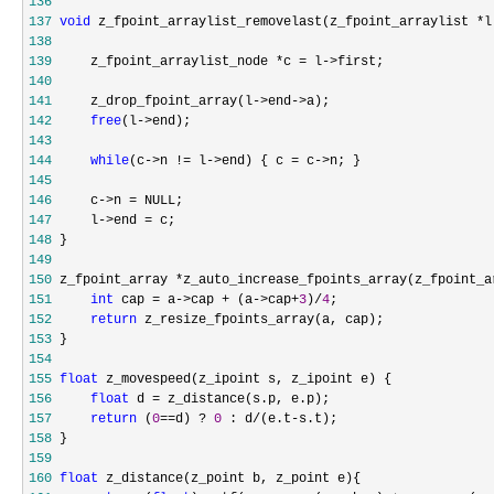
136
137
void
 z_fpoint_arraylist_removelast(z_fpoint_arraylist *
138
139
     z_fpoint_arraylist_node *c = l->
140
141
     z_drop_fpoint_array(l->end->
142
free
(l->
143
144
while
(c->n != l->end) { c = c->
145
146
     c->n =
147
     l->end =
148
149
150
 z_fpoint_array *z_auto_increase_fpoints_array(z_fpoint_a
151
int
 cap = a->cap + (a->cap+
3
)/
4
152
return
153
154
155
float
156
float
 d =
157
return
 (
0
==d) ? 
0
 : d/(e.t-
158
159
160
float