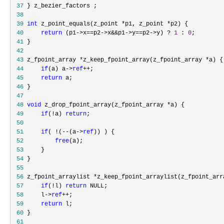
 37
 38
 39
int
 z_point_equals(z_point *p1, z_point *
 40
return
 (p1->x==p2->x&&p1->y==p2->y) ? 
1
 : 
0
 41
 42
 43
 z_fpoint_array *z_keep_fpoint_array(z_fpoint_array *
 44
if
(a) a->
ref
++
 45
return
 46
 47
 48
void
 z_drop_fpoint_array(z_fpoint_array *
 49
if
(!a) 
return
 50
 51
if
( !(--(a->
ref
 52
free
 53
 54
 55
 56
 z_fpoint_arraylist *z_keep_fpoint_arraylist(z_fpoint_arr
 57
if
(!l) 
return
 58
     l->
ref
++
 59
return
 60
 61