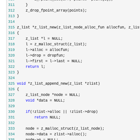
311
312
313
314
315
 z_list *
316
317
     z_list *l =
318
     l =
319
     l->alloc =
320
     l->drop =
321
     l->first = l->last =
322
return
323
324
325
void
 *z_list_append_new(z_list *
326
327
     z_list_node *node =
328
void
 *data =
329
330
if
(!zlist->alloc || !zlist->
331
return
332
333
     node =
334
     node->data = zlist->