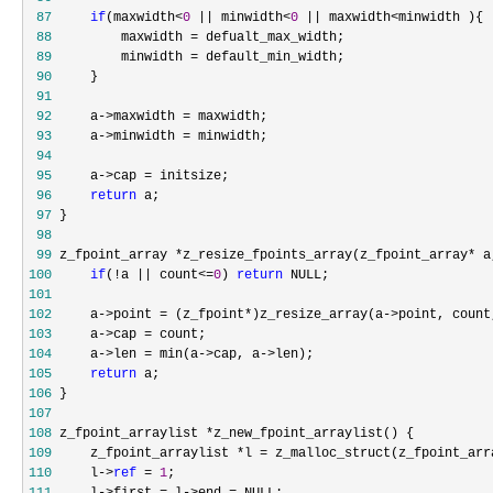
 87
if
(maxwidth<
0
 || minwidth<
0
 || maxwidth<
 88
         maxwidth =
 89
         minwidth =
 90
 91
 92
     a->maxwidth =
 93
     a->minwidth =
 94
 95
     a->cap =
 96
return
 97
 98
 99
 z_fpoint_array *z_resize_fpoints_array(z_fpoint_array* a
100
if
(!a || count<=
0
) 
return
101
102
     a->point = (z_fpoint*)z_resize_array(a->point, count
103
     a->cap =
104
     a->len = min(a->cap, a->
105
return
106
107
108
 z_fpoint_arraylist *
109
     z_fpoint_arraylist *l =
110
     l->
ref
 = 
1