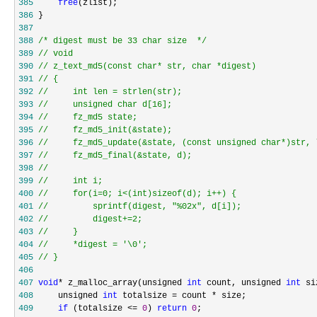
385
free
386
387
388
/*
 digest must be 33 char size  
*/
389
//
390
//
391
//
392
//
393
//
394
//
395
//
396
//
397
//
398
//
399
//
400
//
401
//
402
//
403
//
404
//
405
//
 }
406
407
void
* z_malloc_array(unsigned 
int
 count, unsigned 
int
408
     unsigned 
int
 totalsize = count *
409
if
 (totalsize <= 
0
) 
return
0