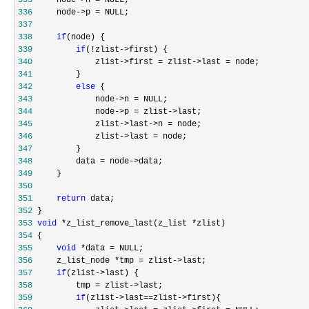
335
     node->n =
336
     node->p =
337
338
if
339
if
(!zlist->
340
             zlist->first = zlist->last =
341
342
else
343
             node->n =
344
             node->p = zlist->
345
             zlist->last->n =
346
             zlist->last =
347
348
         data = node->
349
350
351
return
352
353
void
 *z_list_remove_last(z_list *
354
355
void
 *data =
356
     z_list_node *tmp = zlist->
357
if
(zlist->
358
         tmp = zlist->
359
if
(zlist->last==zlist->