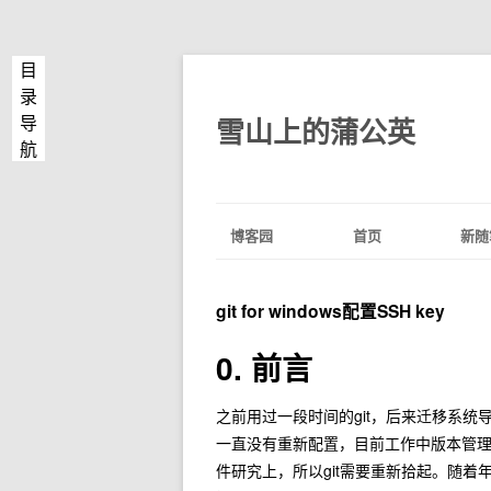
目
录
雪山上的蒲公英
导
航
博客园
首页
新随
git for windows配置SSH key
0. 前言
之前用过一段时间的git，后来迁移系统导
一直没有重新配置，目前工作中版本管理用的
件研究上，所以git需要重新拾起。随着