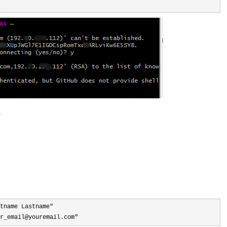
件
tname Lastname"
r_email@youremail.com"