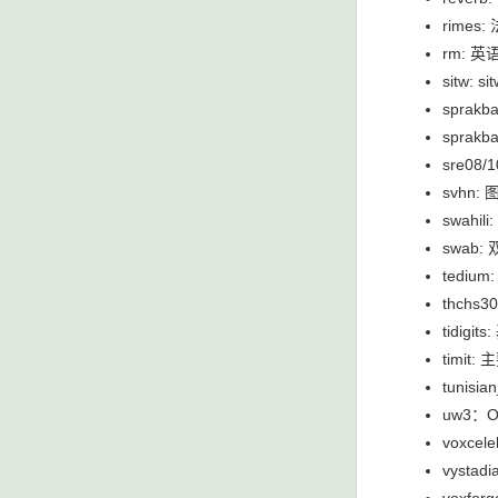
rime
rm:
sitw:
sprak
sprak
sre08
svhn
swahi
swab
tedi
thch
tidig
timit
tunis
uw3：
voxce
vysta