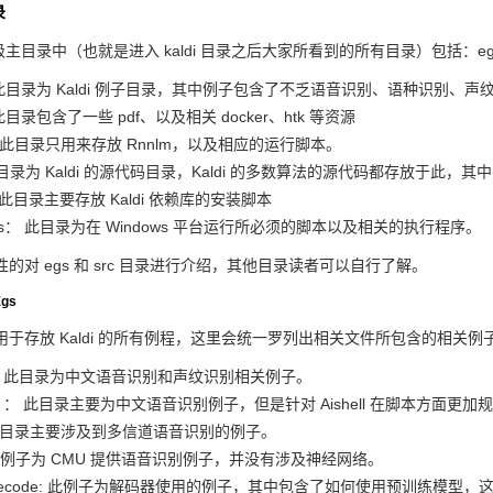
录
一级主目录中（也就是进入 kaldi 目录之后大家所看到的所有目录）包括：egs、misc
：此目录为 Kaldi 例子目录，其中例子包含了不乏语音识别、语种识别、
: 此目录包含了一些 pdf、以及相关 docker、htk 等资源
pts: 此目录只用来存放 Rnnlm，以及相应的运行脚本。
: 此目录为 Kaldi 的源代码目录，Kaldi 的多数算法的源代码都存放于此，其中
s： 此目录主要存放 Kaldi 依赖库的安装脚本
ows： 此目录为在 Windows 平台运行所必须的脚本以及相关的执行程序。
的对 egs 和 src 目录进行介绍，其他目录读者可以自行了解。
gs
要用于存放 Kaldi 的所有例程，这里会统一罗列出相关文件所包含的相关例
ell : 此目录为中文语音识别和声纹识别相关例子。
ell2 ： 此目录主要为中文语音识别例子，但是针对 Aishell 在脚本方面更加
: 此目录主要涉及到多信道语音识别的例子。
: 此例子为 CMU 提供语音识别例子，并没有涉及神经网络。
i_decode: 此例子为解码器使用的例子，其中包含了如何使用预训练模型，这