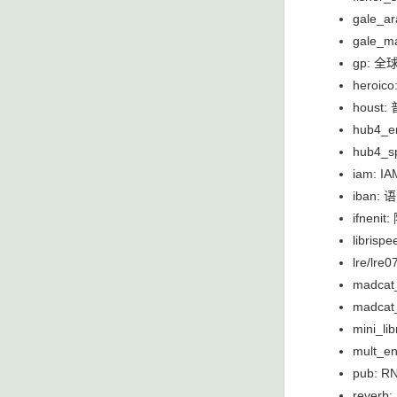
gale_
gale_
gp:
hero
hous
hub4_
hub4
iam:
iban
ifne
libri
lre/l
madca
madc
mini_
mult_
pub:
rever