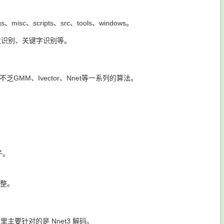
、scripts、src、tools、windows。
声纹识别、关键字识别等。
不乏GMM、Ivector、Nnet等一系列的算法。
子。
规整。
里主要针对的是 Nnet3 解码。