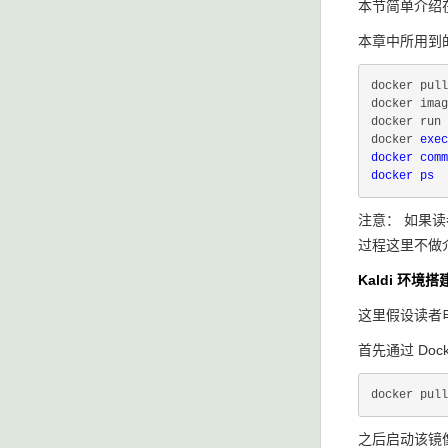
本节简单介绍在
本章中所用到的 
docker pul
docker im
docker run
docker 
exe
docker c
注意： 如果读者需
过程这里不做
Kaldi 环境搭
这里假设读者电脑
首先通过 Dock
docker pull
之后启动该镜