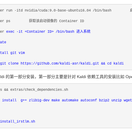
ker run -itd nvidia/cuda:9.0-base-ubuntu16.04 /bin/bash    
cker ps         获取该启动镜像的 Container ID

er 
exec -it <Container ID> /bin/bash 进入系统

ate       

tall git vim

git 
clone https://github.com/kaldi-asr/kaldi.git && 
ldi 的第一部分安装，第一部分主要是针对 Kaldi 依赖工具的安装比如 Open
s && extras/check_dependencies.sh

 install  g++ zlib1g-dev make automake autoconf bzip2 unzip wget