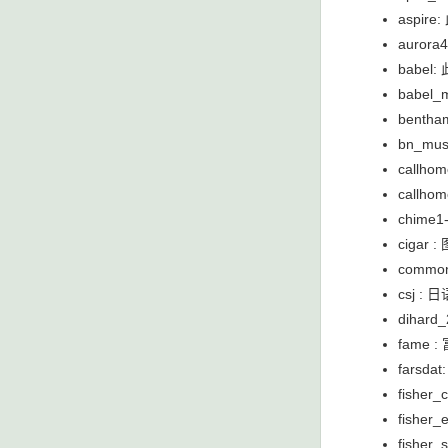
aspi
auro
babel
babel
bent
bn_mu
callh
callh
chime
cigar
commo
csj :
dihard
fame
fars
fishe
fishe
fishe