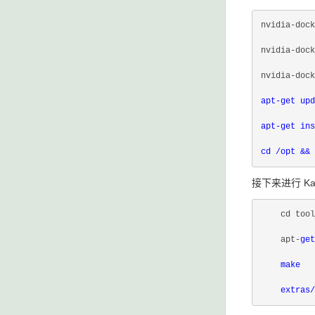
nvidia-doc
nvidia-do
nvidia-dock
apt-get upd
apt-get ins
cd /opt && 
接下来进行 Ka
    cd tool
    apt-
get
    make
