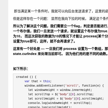
即当满足某一个条件时，我就可以向后台发送请求了，这里的函数 that.g
但是这样存在一个问题： 显然在我向下拉的时候， 满足这个条
所以为了解决这个问题，我们需要立一个flag，判定是否能进行， 
一个布尔值，我们一旦发送一个请求，就设置这个布尔值为true，
为10， 而这次获取的数据为10的情况下才能让 process[某个
设置为true即可，这样，就不会再请求了。
这里有一个好处是 --- 一旦我们将 process 设置为一
state.curIndex 来处理当前即可。 因为他们用的是不同的函数
如下所示：
 created () {

var
 that = 
this
;

      window.addEventListener(
'
scroll
'
, function(e) {

        let windowHeight 
=
 window.innerHeight; 

        let scrollTop 
= $(
'
body
'
)[
0
].scrollTop; 

        let scrollHeight 
= $(
'
body
'
)[
0
].scrollHeight;  

        console.log(windowHeight 
+
 scrollTop);

        console.log(scrollHeight);
