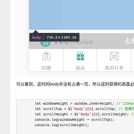
可以看到，这时的body并没有占满一页，所以这时获得的高度
        let windowHeight = window.innerHeight; 
//
 1334p
        let scrollTop = $(
'
body
'
)[
0
].scrollTop; 
//
 如果
        let scrollHeight = $(
'
body
'
)[
0
].scrollHeight; 
/
        console.log(windowHeight +
 scrollTop);

        console.log(scrollHeight);
