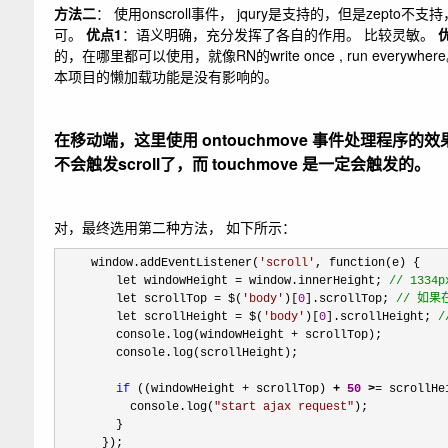
方法二
： 使用onscroll事件， jqury是支持的，但是zepto不支持，所以说我们
可。
优点1
：语义明确，充分发挥了各自的作用。 比较灵敏。
的，在哪里都可以使用，就像RN的write once , run everywhe
本项目的懒加载功能是没有影响的。
在移动端，这里使用 ontouchmove 事件处理程序
不会触发scroll了，而 touchmove 是一定会触发的。
对，最终选用第二种方法， 如下所示：
　　 window.addEventListener(
'
scroll
'
, function(e) {

        let windowHeight 
= window.innerHeight; 
//
 1334p
        let scrollTop = $(
'
body
'
)[
0
].scrollTop; 
//
 如果
        let scrollHeight = $(
'
body
'
)[
0
].scrollHeight; 
/
        console.log(windowHeight +
 scrollTop);

        console.log(scrollHeight);

if
 ((windowHeight + scrollTop)
 + 
50
 >
=
 scrollHei
          console.log(
"
start ajax request
"
);
        }

      });