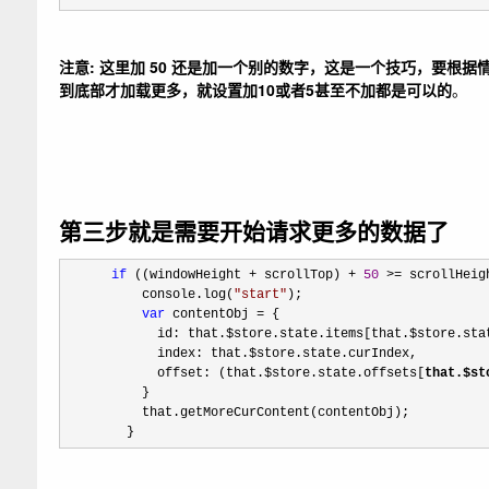
注意: 这里加 50 还是加一个别的数字，这是一个技巧，要
到底部才加载更多，就设置加10或者5甚至不加都是可以的
。
第三步就是需要开始请求更多的数据了
if
 ((windowHeight + scrollTop) + 
50
 >=
 scrollHeigh
          console.log(
"
start
"
);

var
 contentObj =
 {

            id: that.$store.state.items[that.$store.stat
            index: that.$store.state.curIndex,

            offset: (that.$store.state.offsets[
that.$st
          }

          that.getMoreCurContent(contentObj);

        }