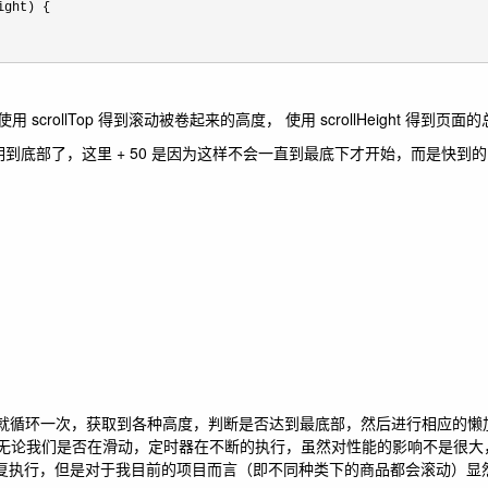
ght) {

使用 scrollTop 得到滚动被卷起来的高度， 使用 scrollHeight 得到页
llHeight 时， 说明到底部了，这里 + 50 是因为这样不会一直到最底下才开始，而
00ms）就循环一次，获取到各种高度，判断是否达到最底部，然后进行相应的懒
：无论我们是否在滑动，定时器在不断的执行，虽然对性能的影响不是很大
段函数的重复执行，但是对于我目前的项目而言（即不同种类下的商品都会滚动）