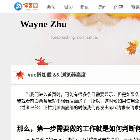
会员
周边
新闻
博问
闪存
赞
Wayne Zhu
Keep looking, don't settle.
vue懒加载 && 浏览器高度
当我们进入首页时，可能有很多条目需要显示，但是如果条目
我就看前面两条我就不想看后面的了，所以，这时候如果使用全
（或者已经）下拉到页面底部的时候我们再发出ajax请求来请
那么，第一步需要做的工作就是如何判断
body是滚动的wrap，我们可以获得浏览器的高度、body的scrollTo