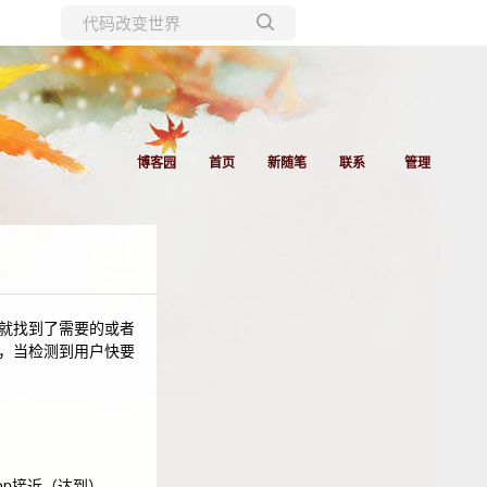
所有博客
当前博客
博客园
首页
新随笔
联系
管理
就找到了需要的或者
，当检测到用户快要
lTop接近（达到）