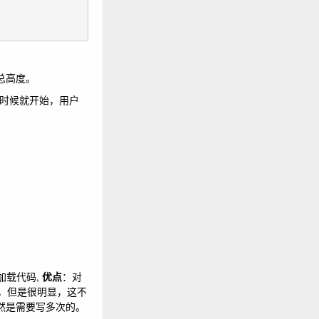
面的总高度。
是快到的时候就开始，用户
加载代码,
优点
：对
，但是很明显，这不
显然是需要写多次的。