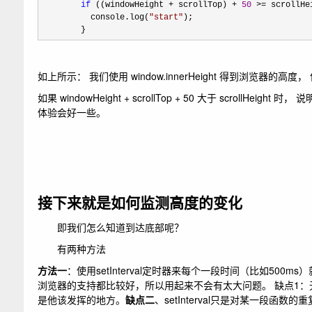
if
 ((windowHeight + scrollTop) + 
50
 >=
 scrollHei
          console.log(
"
start
"
);

        }
如上所示： 我们使用 window.innerHeight 得到浏览器的高度， 
如果 windowHeight + scrollTop + 50 大于 scro
体验会好一些。
接下来就是如何监测高度的变化
即我们怎么知道到达底部呢？
有两种方法
方法一
：使用setInterval定时器来每个一段时间（比如5
浏览器的支持都比较好，所以用起来不会有太大问题。 缺点1
是他该发挥的地方。
缺点二
、setInterval只是对某一