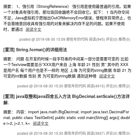
摘要： 1、强引用（StrongReference） 强引用是使用最普遍的引用。如果
一个对象具有强引用，那垃圾回收器绝不会回收它。如下： 1 当内存空间
不足，Java虚拟机宁愿抛出OutOfMemoryError错误，使程序异常终止，也
不会靠随意回收具有强引用的对象来解决内存不足的问题。如果不使用
时，要通过
阅读全文
posted @ 2019-08-30 15:59 那些年的代码
阅读(945)
评论(0)
推荐(0)
[置顶]
String.format()的详细用法
摘要： 问题 在开发的时候一段字符串的中间某一部分是需要可变的 比如
一个Textview需要显示”XXX用户来自 上海 年龄 21 性别 男” 其中的 XXX
是用户名 每个用户也是不一样的 地区 上海 为可变的string数据 年龄 21 为
可变的int数据 性别 男 为可变的string数据 遇到这种情
阅读全文
posted @ 2019-08-30 15:30 那些年的代码
阅读(4915)
评论(0)
推荐(2)
[置顶]
java取整和java四舍五入方法 BigDecimal.setScale()方法详
解.
摘要： 内容：import java.math.BigDecimal; import java.text.DecimalFor
mat; public class TestGetInt{ public static void main(String[] args){ doubl
e i=2, j=2.1, k=
阅读全文
posted @ 2019-08-30 15:30 那些年的代码
阅读(3657)
评论(0)
推荐(0)