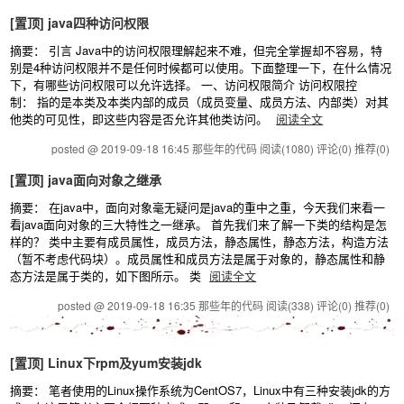
[置顶]
java四种访问权限
摘要： 引言 Java中的访问权限理解起来不难，但完全掌握却不容易，特
别是4种访问权限并不是任何时候都可以使用。下面整理一下，在什么情况
下，有哪些访问权限可以允许选择。 一、访问权限简介 访问权限控
制： 指的是本类及本类内部的成员（成员变量、成员方法、内部类）对其
他类的可见性，即这些内容是否允许其他类访问。
阅读全文
posted @ 2019-09-18 16:45 那些年的代码
阅读(1080)
评论(0)
推荐(0)
[置顶]
java面向对象之继承
摘要： 在java中，面向对象毫无疑问是java的重中之重，今天我们来看一
看java面向对象的三大特性之一继承。 首先我们来了解一下类的结构是怎
样的？ 类中主要有成员属性，成员方法，静态属性，静态方法，构造方法
（暂不考虑代码块）。成员属性和成员方法是属于对象的，静态属性和静
态方法是属于类的，如下图所示。 类
阅读全文
posted @ 2019-09-18 16:35 那些年的代码
阅读(338)
评论(0)
推荐(0)
[置顶]
Linux下rpm及yum安装jdk
摘要： 笔者使用的Linux操作系统为CentOS7，Linux中有三种安装jdk的方