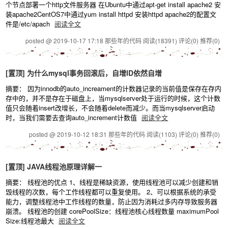
个节点部署一个http文件服务器 在Ubuntu中通过apt-get install apache2 安
装apache2CentOS7中通过yum install httpd 安装httpd apache2的配置文
件是/etc/apach
阅读全文
posted @ 2019-10-17 17:18 那些年的代码
阅读(18391)
评论(0)
推荐(0)
[置顶]
为什么mysql事务回滚后，自增ID依然自增
摘要： 因为innodb的auto_increament的计数器记录的当前值是保存在存内
存中的，并不是存在于磁盘上，当mysqlserver处于运行的时候，这个计数
值只会随着insert改增长，不会随着delete而减少。而当mysqlserver启动
时，当我们需要去查询auto_increment计数值
阅读全文
posted @ 2019-10-12 18:31 那些年的代码
阅读(1103)
评论(0)
推荐(0)
[置顶]
JAVA线程池原理详解一
摘要： 线程池的优点 1、线程是稀缺资源，使用线程池可以减少创建和销
毁线程的次数，每个工作线程都可以重复使用。 2、可以根据系统的承受
能力，调整线程池中工作线程的数量，防止因为消耗过多内存导致服务器
崩溃。 线程池的创建 corePoolSize：线程池核心线程数量 maximumPool
Size:线程池最大
阅读全文