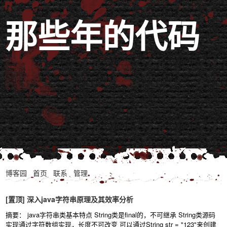
那些年的代码
博客园
首页
联系
管理
[置顶]
深入java字符串原理及其效率分析
摘要： java字符串类基本特点 String类是final的，不可继承 String类源码
实现通过字符数组实现，长度不可改变 可以通过String str = "123"来创建