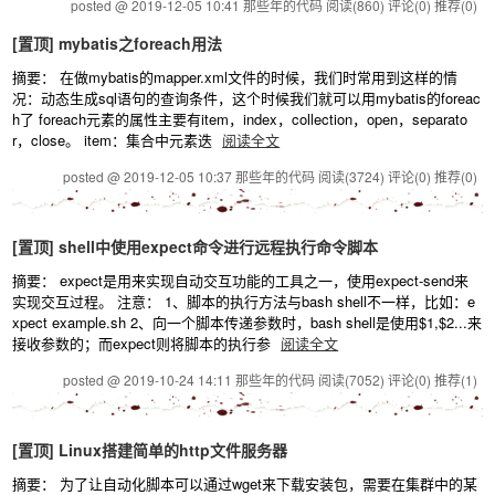
posted @ 2019-12-05 10:41 那些年的代码
阅读(860)
评论(0)
推荐(0)
[置顶]
mybatis之foreach用法
摘要： 在做mybatis的mapper.xml文件的时候，我们时常用到这样的情
况：动态生成sql语句的查询条件，这个时候我们就可以用mybatis的foreac
h了 foreach元素的属性主要有item，index，collection，open，separato
r，close。 item：集合中元素迭
阅读全文
posted @ 2019-12-05 10:37 那些年的代码
阅读(3724)
评论(0)
推荐(0)
[置顶]
shell中使用expect命令进行远程执行命令脚本
摘要： expect是用来实现自动交互功能的工具之一，使用expect-send来
实现交互过程。 注意： 1、脚本的执行方法与bash shell不一样，比如：e
xpect example.sh 2、向一个脚本传递参数时，bash shell是使用$1,$2...来
接收参数的；而expect则将脚本的执行参
阅读全文
posted @ 2019-10-24 14:11 那些年的代码
阅读(7052)
评论(0)
推荐(1)
[置顶]
Linux搭建简单的http文件服务器
摘要： 为了让自动化脚本可以通过wget来下载安装包，需要在集群中的某