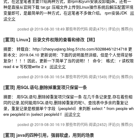
式，在这里笔者主要介绍两种方式，即rpm和yum安装及卸载jdk，还有一
种是直接从官网下载 tar.gz 压缩文件上传到Linux操作系统后解压配置环境
变量即可，是最简单的一种方式，在这笔者不多做介绍。 rpm安装JDK
阅
读全文
posted @ 2019-08-30 18:49 那些年的代码
阅读(4751)
评论(0)
推荐(0)
[置顶]
Linux】目录文件权限的查看和修改【转】
摘要： 转载自：http://zhaoyuqiang.blog.51cto.com/6328846/1214718 更
新本文：2019.04.10 更新说明：下面的说明虽然详细，但是个人觉得足够
复杂！！！！因此，更新一下简单了当的说明！！ 命令： 格式： r 读权限
read 4 w 写权限write 2 x
阅读全文
posted @ 2019-08-30 16:54 那些年的代码
阅读(1549)
评论(0)
推荐(0)
[置顶]
用SQL语句,删除掉重复项只保留一条
摘要： 用SQL语句,删除掉重复项只保留一条 在几千条记录里,存在着些相
同的记录,如何能用SQL语句,删除掉重复的呢1、查找表中多余的重复记
录，重复记录是根据单个字段（peopleId）来判断 select * from people wh
ere peopleId in (select peopleId f
阅读全文
posted @ 2019-08-30 16:19 那些年的代码
阅读(2452)
评论(0)
推荐(0)
[置顶]
java的四种引用，强弱软虚，用到的场景