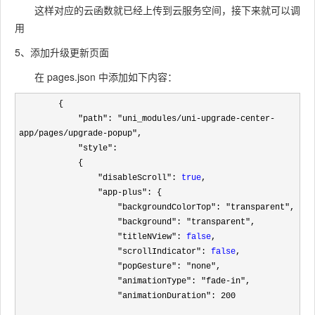
这样对应的云函数就已经上传到云服务空间，接下来就可以调
用
5、添加升级更新页面
在 pages.json 中添加如下内容：
        {

"path": "uni_modules/uni-upgrade-center-
app/pages/upgrade-popup"
,

"style"
: 

            {

"disableScroll": 
true
,

"app-plus"
: {

"backgroundColorTop": "transparent"
,

"background": "transparent"
,

"titleNView": 
false
,

"scrollIndicator": 
false
,

"popGesture": "none"
,

"animationType": "fade-in"
,

"animationDuration": 200