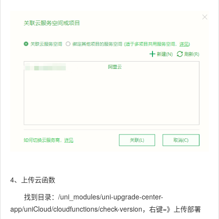
4、上传云函数
找到目录：/uni_modules/uni-upgrade-center-
app/uniCloud/cloudfunctions/check-version
，右键=》上传部署