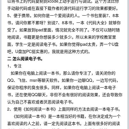
以将书上的代码复制到xcode上动手运行与调试。这个方法比你
手动敲代码或在直接下载作者的源代码运行学习的效果都要好。
5、便于携带。如何你是一个爱阅读的人。一个书包里装7、8本
书，请问你累不累呀？别说7、8本书，一本《代码大全》就够你
受了。如果放到ipad里面，情况就完全不同了。不仅可以随时随
地阅读，书籍更是你想装多少就多少。所以未来的学校教室里
面，学生一定是阅读电子书。如果你觉得ipad太贵，弄一个U盘
吧，U盘加PC挺实惠的，我就是用这种方式的。
二 怎么阅读电子书。
1、专注
如果你在电脑上阅读一本书，那么请你专注了，请关闭你的
QQ、飞信、msn等聊天软件。如果你一边聊QQ，一边写代码，
保证你程序的臭虫很多。同样，如果你在电脑上阅读一本电子
书，还在使用QQ聊天，非但不会有很好的阅读效果，还会导致你
认为自己不喜欢或者厌恶阅读电子书。
2、使用《如何阅读一本书》上面同样的方法去阅读一本电子书。
《如何阅读一本书》是一本相当好的书籍，在你决定成为一个
喜欢阅读的人之前，请一定先阅读这本书。上面有很多好的阅读