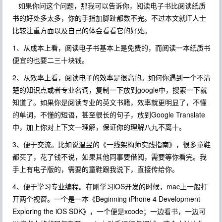
如果你问这个问题，那我可以告诉你，阅读电子书比阅读纸质
书的好处多太多，你的手指加脚趾都数不完。不过本文就IT人士
比较注重方面以及自己的体会看看它的好处。
1、从成本上看，阅读电子书基本上是免费的，而阅读一本纸质书
便宜的也要二三十块钱。
2、从效率上看，阅读电子的效率是很高的。如何你遇到一个不清
楚的知识点或者专业名词，复制一下放到google中，搜索一下就
知道了。如果你是阅读专业的英文书籍，效率就更明显了，不懂
的单词，不懂的短语，甚至很长的句子，放到Google Translate
中，加上你对上下文一理解，保证你的理解八九不离十。
3、便于交流。比如说温昱的《一线架构师实践指南》，很多童鞋
都买了，花了钱不说，如果其他同事要借阅，需要等你看完。我
手上有电子版的，需要的童鞋跟我说下，直接传给你。
4、便于学习专业编程。在刚学习iOS开发的时候，mac上一般打
开两个视窗。一个是一本《Beginning iPhone 4 Development
Exploring the iOS SDK》，一个便是xcode；一边看书，一边可