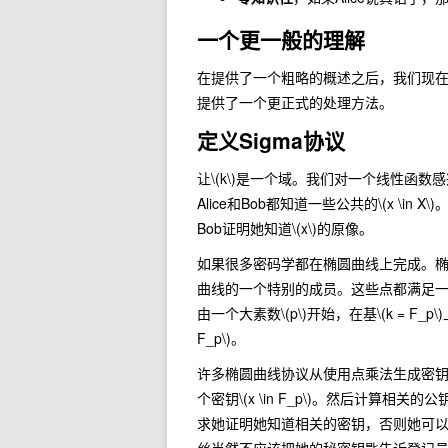
一个更一般的理解
在提供了一个粗略的概述之后，我们现在根据
提供了一个更正式的处理方法。
定义Sigma协议
让
\(k\)
是一个域。我们对一个线性函数感
Alice和Bob都知道一些公共的
\(x \in X\)
。
Bob证明她知道
\(x\)
的原像。
如果很多密码学都在椭圆曲线上完成。
曲线的一个特别的成员。这些点都满足
由一个大素数
\(p\)
开始，在基
\(k = F_p\)
F_p\)
。
许多椭圆曲线协议从使用点乘法生成密
个密钥
\(x \in F_p\)
。然后计算相关的公
求她证明她知道相关的密钥，否则她可