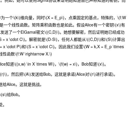
。例如，她可以使用Sigma协议来证明她知道自己声称知道的密钥，而
作为一个
\(k\)
维向量，同时
\(X = E_p\)
，点乘固定的基点，特殊的，
\(f:W
是一个线性函数。矩阵乘积函数也是如此。假设Alice有一个密钥
\(x\)
有
送了一个ElGamal密文
\((C,D)\)
。她想要解密，然后证明她已经成功
S = x \cdot C\)
。解密就是
\(D-S\)
，任何人都能从
\((C,D)\)
和
\(S\)
计算出
 = x \cdot P\)
和
\(S = x \cdot C\)
。因此我们设置
\(W = k,X = E_p \times
线性函数
\(f:W \rightarrow X.\)
ice知道
\((x,w) \in X \times W\)
，
\(f(w) = x\)
，Bob知道
\(x\)
。
(r)\)
，然后把
\(A\)
发送给Bob。这就是承诺(Alice对
\(r\)
进行承诺)。
给Alice。这就是挑战。
\(s\)
给Bob。
受。