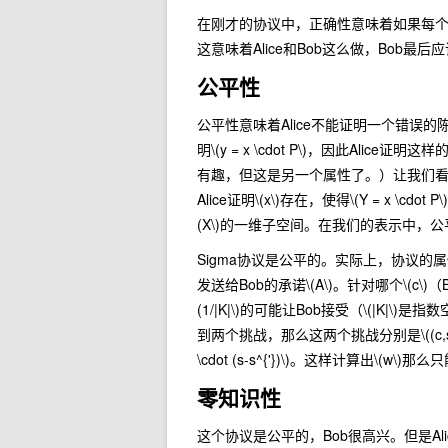
在刚才的协议中，正确性意味着如果每个
这意味着Alice和Bob这么做，Bob最
公平性
公平性意味着Alice不能证明一个错误的
明
\(y = x \cdot P\)
，因此Alice证明这样
有趣，但这是另一个属性了。）让我们看看
Alice证明
\(x\)
存在，使得
\(Y = x \cdot P\)
(X\)
的一维子空间。在我们的表示中，公
Sigma协议是公平的。实际上，协议的
发送给Bob的承诺
\(A\)
。针对哪个
\(c\)
（
(1/|K|\)
的可能让Bob接受（
\(|K|\)
是指数空
到两个挑战，那么这两个挑战分别是
\((c,
\cdot (s-s^{'})\)
。这样计算出
\(w\)
那么只
零知识性
这个协议是公平的，Bob很高兴。但是Al