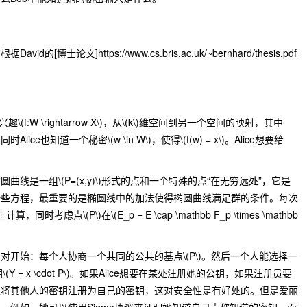
David的[博士论文]
https://www.cs.bris.ac.uk/~bernhard/thesis.pdf
兴趣
\(f:W \rightarrow X\)
，从
\(k\)
维空间到另一个空间的映射，其中
同时Alice也知道一个秘密
\(w \in W\)
，使得
\(f(w) = x\)
。Alice想要给
椭圆曲线是一组
\(P=(x,y)\)
形式的点和一个特殊的点“在无穷远处”，它是
一些方程，最重要的是椭圆线中的加法使得椭圆曲线满足群的条件。每次
上计算，同时考虑点
\(P\)
在
\(E_p = E \cap \mathbb F_p \times \mathbb
钥对开始：每个人协商一个共同的公共的基点
\(P\)
。然后一个人能选择一
钥
\(Y = x \cdot P\)
。如果Alice想要在某处注册她的公钥，如果注册员要
以将其他人的密钥注册为自己的密钥，这对安全性是有好处的。但是爱丽