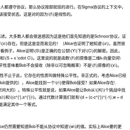
人都遵守协议，那么协议按部就班的进行。在Sigma协议的上下文中，
后应该接受状态。这是对的因为
\(f\)
是线性的。
陈述。大多数人都会很迷惑因为这是他们首先知道的是Schnoor协议，证
的
\(x\)
存在。但是这是显而易见的！（Alice也证明了她知道
\(x\)
，虽然很
例子，Alice证明
\(S\)
是正确的在公钥
\(Y\)
下对
\(C\)
的解密。因此，
和
\(S = x \cdot C\)
。这里说的就是函数
\(f\)
的原像是二维k-向量空间
\
平性意味着Bob不会接收（除非以可忽略概率）不是
\(f\)
原像的
\(x\)
。
属性不止于此，它存在的性质叫做特殊公平性。非正式的，考虑Alice已经
Bob提供的），Alice能找到一个
\(r\)
使得Bob接受？如果Alice存在
\
间大的）。特殊公平性就是说，如果Alice能让Bob从
\(|K|\)
个挑战中找
s)\)
和
\((c^{'},s^{'})\)
。通过代数计算我们就有
\(d = (c-c^{'})^{-1},w = d
能满足其中一个等式。
ice仍然需要知道Bob不能从协议中知道
\(w\)
的值。实际上Alice要的更