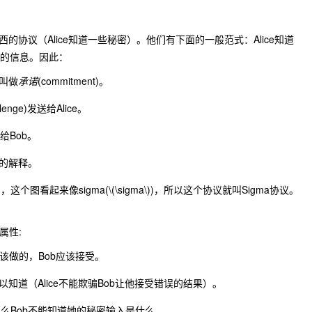
些东西的协议（Alice知道一些秘密）。他们有下面的一般范式：Alice知道
相同的信息。因此：
值叫做
承诺
(commitment)。
llenge)发送给Alice。
发送给Bob。
e的解释。
这个图看起来像sigma(
\(\sigma\)
)，所以这个协议就叫Sigma协议。
属性:
该做的，Bob应该接受。
b可以知道（Alice不能欺骗Bob让他接受错误的结果）。
，那么Bob不能知道她的秘密输入是什么。