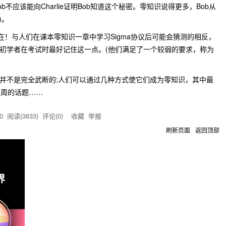
ob不应该能向Charlie证明Bob知道这个秘密。零知识说得更多，Bob从
)
。
并不存在！与人们在课本零知识一章中学习Sigma协议后可能会猜测的相反，
学的初学者在考试时最好记住这一点。(他们满足了一个较弱的要求，称为
协议并不是完全武断的:人们可以通过几种方式使它们成为零知识，其中最
下周的话题……
0
阅读(
3633
) 评论(
0
)
收藏
举报
刷新页面
返回顶部