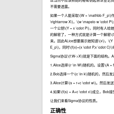
丝当然不应该把她的秘密钥匙告诉登记员
不需要透露。
如果一个人能采取
\(W = \mathbb F_p\)
\rightarrow X\)
，
\(w \mapsto w \cdot P\)
一个公钥
\(Y = x \cdot P\)
，同时有人给她发
的解密了，一种方式就是计算一个解密
\(
来。因此ALice想要展示她知道
\(x\)
，
\(Y
E_p\)
，同时
\(f(x)=(x \cdot P,x \cdot C)\)
Sigma协议
\(f:W->X\)
就是下面的结构。Al
1.Alice选择
\(r \in W\)
随机的。设置
\(A = f
2.Bob选择一个
\(c \in k\)
随机的，然后发送
3.Alice计算
\(s = r+c \cdot w\)
。然后发送
4.如果
\(f(s) = A+c \cdot x\)
成立，Bob接
让我们来看Sigma协议的性质。
正确性