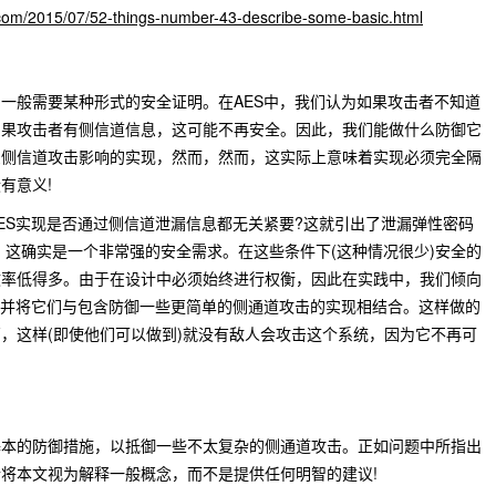
ot.com/2015/07/52-things-number-43-describe-some-basic.html
一般需要某种形式的安全证明。在AES中，我们认为如果攻击者不知道
如果攻击者有侧信道信息，这可能不再安全。因此，我们能做什么防御它
受侧信道攻击影响的实现，然而，然而，这实际上意味着实现必须完全隔
有意义!
ES实现是否通过侧信道泄漏信息都无关紧要?这就引出了泄漏弹性密码
tography)领域，这确实是一个非常强的安全需求。在这些条件下(这种情况很少)安全的
案效率低得多。由于在设计中必须始终进行权衡，因此在实践中，我们倾向
，并将它们与包含防御一些更简单的侧通道攻击的实现相结合。这样做的
，这样(即使他们可以做到)就没有敌人会攻击这个系统，因为它不再可
基本的防御措施，以抵御一些不太复杂的侧通道攻击。正如问题中所指出
将本文视为解释一般概念，而不是提供任何明智的建议!