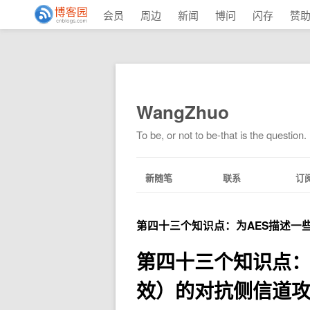
会员
周边
新闻
博问
闪存
赞
WangZhuo
To be, or not to be-that is the question.
新随笔
联系
订
第四十三个知识点：为AES描述一
第四十三个知识点：
效）的对抗侧信道