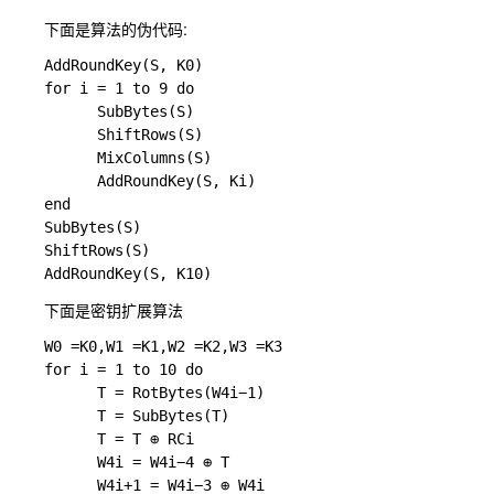
下面是算法的伪代码:
AddRoundKey(S, K0) 

for i = 1 to 9 do 

      SubBytes(S) 

      ShiftRows(S) 

      MixColumns(S) 

      AddRoundKey(S, Ki) 

end 

SubBytes(S) 

ShiftRows(S) 

下面是密钥扩展算法
W0 =K0,W1 =K1,W2 =K2,W3 =K3 

for i = 1 to 10 do ￼￼￼￼￼￼

      T = RotBytes(W4i−1) 

      T = SubBytes(T) 

      T = T ⊕ RCi 

      W4i = W4i−4 ⊕ T 

      W4i+1 = W4i−3 ⊕ W4i 
