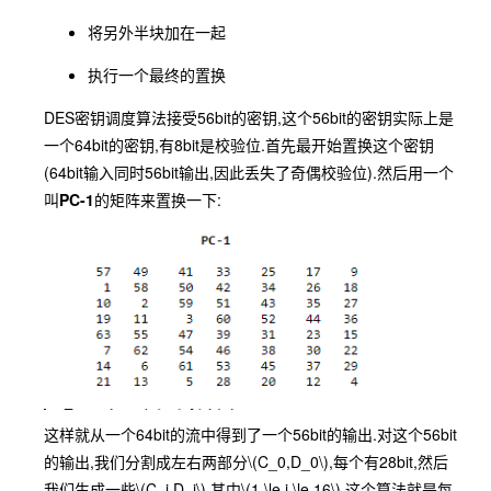
将另外半块加在一起
执行一个最终的置换
DES密钥调度算法接受56bit的密钥,这个56bit的密钥实际上是
一个64bit的密钥,有8bit是校验位.首先最开始置换这个密钥
(64bit输入同时56bit输出,因此丢失了奇偶校验位).然后用一个
叫
PC-1
的矩阵来置换一下:
这样就从一个64bit的流中得到了一个56bit的输出.对这个56bit
的输出,我们分割成左右两部分
\(C_0,D_0\)
,每个有28bit,然后
我们生成一些
\(C_i,D_i\)
,其中
\(1 \le i \le 16\)
.这个算法就是每