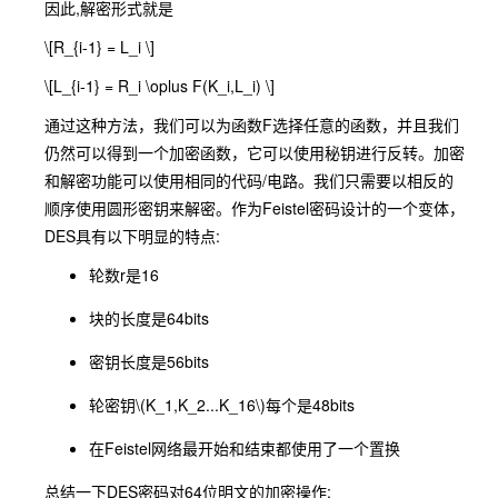
因此,解密形式就是
\[R_{i-1} = L_i \]
\[L_{i-1} = R_i \oplus F(K_i,L_i) \]
通过这种方法，我们可以为函数F选择任意的函数，并且我们
仍然可以得到一个加密函数，它可以使用秘钥进行反转。加密
和解密功能可以使用相同的代码/电路。我们只需要以相反的
顺序使用圆形密钥来解密。作为Feistel密码设计的一个变体，
DES具有以下明显的特点:
轮数r是16
块的长度是64bits
密钥长度是56bits
轮密钥
\(K_1,K_2...K_16\)
每个是48bits
在Feistel网络最开始和结束都使用了一个置换
总结一下DES密码对64位明文的加密操作: