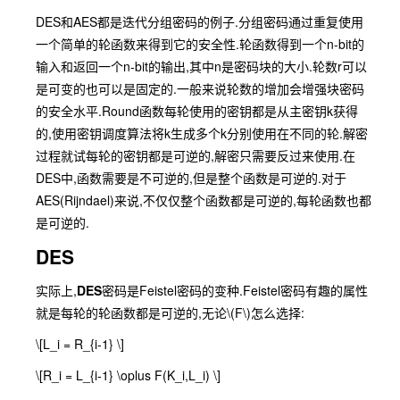
DES和AES都是迭代分组密码的例子.分组密码通过重复使用
一个简单的轮函数来得到它的安全性.轮函数得到一个n-bit的
输入和返回一个n-bit的输出,其中n是密码块的大小.轮数r可以
是可变的也可以是固定的.一般来说轮数的增加会增强块密码
的安全水平.Round函数每轮使用的密钥都是从主密钥k获得
的,使用密钥调度算法将k生成多个k分别使用在不同的轮.解密
过程就试每轮的密钥都是可逆的,解密只需要反过来使用.在
DES中,函数需要是不可逆的,但是整个函数是可逆的.对于
AES(Rijndael)来说,不仅仅整个函数都是可逆的,每轮函数也都
是可逆的.
DES
实际上,
DES
密码是Feistel密码的变种.Feistel密码有趣的属性
就是每轮的轮函数都是可逆的,无论
\(F\)
怎么选择:
\[L_i = R_{i-1} \]
\[R_i = L_{i-1} \oplus F(K_i,L_i) \]