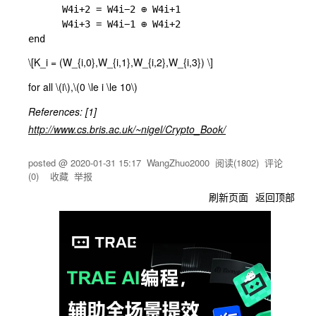
      W4i+2 = W4i−2 ⊕ W4i+1 

      W4i+3 = W4i−1 ⊕ W4i+2 

\[K_i = (W_{i,0},W_{i,1},W_{i,2},W_{i,3}) \]
for all
\(i\)
,
\(0 \le i \le 10\)
References: [1]
http://www.cs.bris.ac.uk/~nigel/Crypto_Book/
posted @
2020-01-31 15:17
WangZhuo2000
阅读(
1802
) 评论
(
0
)
收藏
举报
刷新页面
返回顶部