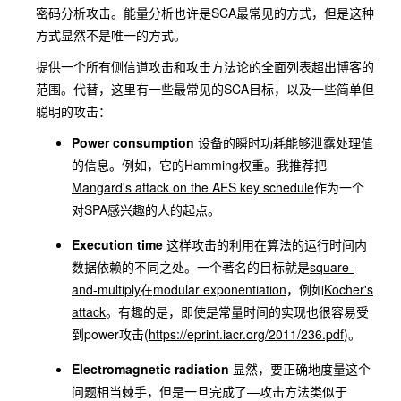
密码分析攻击。能量分析也许是SCA最常见的方式，但是这种
方式显然不是唯一的方式。
提供一个所有侧信道攻击和攻击方法论的全面列表超出博客的
范围。代替，这里有一些最常见的SCA目标，以及一些简单但
聪明的攻击：
Power consumption
设备的瞬时功耗能够泄露处理值
的信息。例如，它的Hamming权重。我推荐把
Mangard's attack on the AES key schedule
作为一个
对SPA感兴趣的人的起点。
Execution time
这样攻击的利用在算法的运行时间内
数据依赖的不同之处。一个著名的目标就是
square-
and-multiply
在
modular exponentiation
，例如
Kocher's
attack
。有趣的是，即使是常量时间的实现也很容易受
到power攻击(
https://eprint.iacr.org/2011/236.pdf
)。
Electromagnetic radiation
显然，要正确地度量这个
问题相当棘手，但是一旦完成了—攻击方法类似于