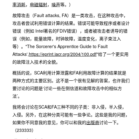
率消耗
，
电磁辐射
，
噪声
等。）
故障攻击（Fault attacks, FA）是一类攻击，在这种攻击中，
攻击者尝试利用错误计算的结果。错误可能导致程序或者设计
错误（例如 Intel著名的FDIV错误），或者被攻击者诱导的错
误（例如，能量故障，时钟故障，温度变化，离子束注入
等）。"The Sorcerer's Apprentice Guide to Fault
Attacks',
https://eprint.iacr.org/2004/100.pdf
"给了一个更实用
的故障注入技术的全貌。
概括的说，SCA利用计算泄露和FA利用故障计算的结果就是
两种方式的主要区别。这不是一个很有见解的答案，也许我们
要讨论的问题是‘讨论一些在侧信道和故障攻击中的相似方
法’。
我将会讨论在SCA和FA三种不同的子类：非入侵，半入侵，
入侵。另外，在这种分类可能有一些争论。这些是我的问题，
如果你不同意我的意见，你可以和我的
出版商
讨论一下。
（233333）