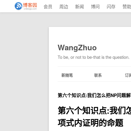
会员
周边
新闻
博问
闪存
赞
WangZhuo
To be, or not to be-that is the question.
新随笔
联系
订
第六个知识点:我们怎么把NP问题
第六个知识点:我们
项式内证明的命题