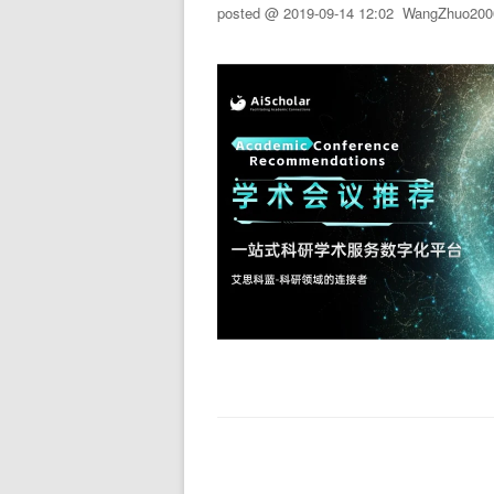
posted @
2019-09-14 12:02
WangZhuo200