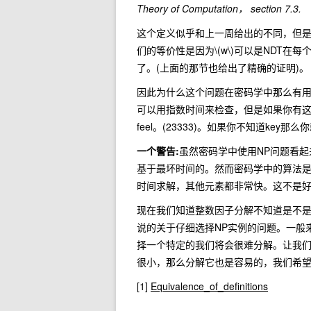
Theory of Computation， section 7.3.
这个定义似乎和上一周给出的不同，但是实
们的等价性是因为
\(w\)
可以是NDT在每
了。(上面的那节也给出了精确的证明)。
因此为什么这个问题在密码学中那么有用
可以用指数时间来检查，但是如果你有
feel
。(23333)。如果你不知道key
一个警告:
虽然密码学中使用NP问题看
基于最坏时间的。然而密码学中的算法是
时间求解，其他元素都非常快。这不是
现在我们知道整数因子分解不知道是不是
说的关于仔细选择NP实例的问题。一般
择一个特定的我们将会很难分解。让我
很小，那么分解它也是容易的，我们希望
[1]
Equivalence_of_definitions