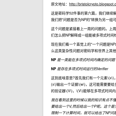
原文地址：
http://bristolcrypto.blogsp
这是密码学52件事的第六篇，我们继续
我们把"问题是否为NP的"转换为另一组
这个问题是紧接着上一周的问题的。上周
们怎么把NP解释成一组能被多项式时间
现在我们看一个直觉上的"一个问题是N
么这类复杂性问题对密码学和世界上其他
NP
是一类能在多项式时间内确定的问题
NP
是存在多项式时间运行的Verifier
这到底啥意思?首先我们有一个元素
\(x\)
(x\)
输出一个证据
\(w\)
，这可能需要要给
的验证器
\(V\)
，
\(V\)
能够在多项式时间内
我在看到这里的时候以我的知识有点不懂
要给出一个V,然后给出一个P呢。这个
限制一下计算时间，就可以给出了NP问题的定义。 