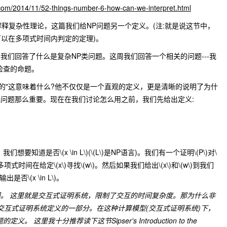
ot.com/2014/11/52-things-number-6-how-can-we-interpret.html
解释复杂性理论，这篇我们给NP问题另一个定义。(注:就是说这节中，
可以在多项式时间内判定的定理)。
我们回答了什么是复杂NP类问题。这周我们回答一个相关的问题---我
检查的命题。
P的"这意味着什么?他不仅仅是一个直观的定义，更是清晰的说明了为什
问题那么重要。现在在我们讨论怎么用之前，我们先给出定义:
，我们想要知道是否
\(x \in L\)
(
\(L\)
是NP语言)。我们有一个证明
\(P\)
对
\
多项式时间在给定
\(x\)
寻找
\(w\)
。然后如果我们给出
\(x\)
和
\(w\)
到我们
输出是否
\(x \in L\)
。
。 这里就是交互式证明系统，限制了交互的时间复杂度。那为什么非
是交互式证明系统定义的一部分。在这种计算模型(交互式证明系统)下，
这里我十分推荐读下这节Sipser's Introduction to the