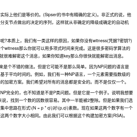
际上他们是等价的。(Sipser的书中有精确的定义)。非正式的说，他
个分支节点做出的决定的序列，这样就从非确定的降级成确定的自动机
呢?本质上，我们有一类这样的原因，如果你没有
witness
(凭据?密钥?)
这个
witness
那么你就可以用多项式时间来完成。这是很多密码学算法的
那么你就很难解密这个消息，如果你知道key那么你很快就能解密出消息。
起来是个不错的做法。但是它可能不是那么简单。因为NP问题的语言是
基于平均时间的。例如，我们有一种NP语言，一个元素需要指数级的
好的加密方案。我们希望对所有的消息都是安全的。而不是仅仅一个。
NP完全的，也不知道是不是P类问题。但是它是一个例子。说明我想要
来说，找到一个数的因数很容易。其中一半能被2整除。但是如果我们选
们集中思路在形式
\(N = p * q\)
对
\(p,q\)
素数。现在如果这两个数字有一个
这两个数字大小相同。由此我们可以根据这个构建加密方案(RSA)。