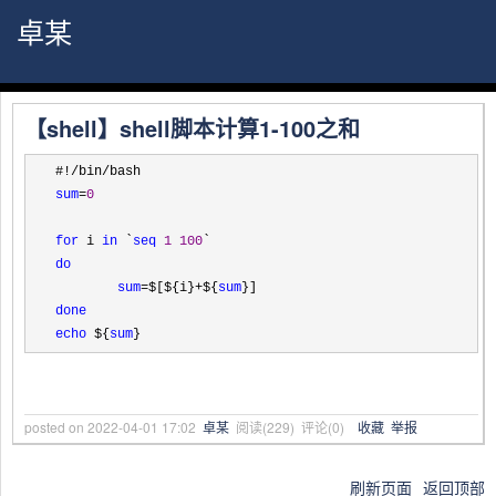
卓某
【shell】shell脚本计算1-100之和
#!/bin/
sum
=
0
for
 i 
in
 `
seq
1
100
do
sum
=$[${i}+${
sum
done
echo
 ${
sum
}
posted on
2022-04-01 17:02
卓某
阅读(
229
) 评论(
0
)
收藏
举报
刷新页面
返回顶部