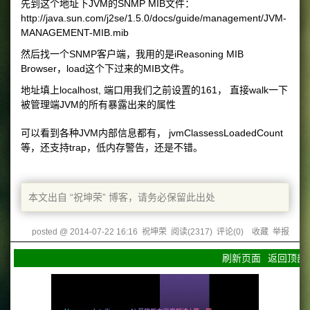
先到这个地址下JVM的SNMP MIB文件：
http://java.sun.com/j2se/1.5.0/docs/guide/management/JVM-
MANAGEMENT-MIB.mib
然后找一个SNMP客户端，我用的是iReasoning MIB
Browser，load这个下过来的MIB文件。
地址填上localhost, 端口用我们之前设置的161， 直接walk一下
被管理端JVM的所有暴露出来的属性
可以看到各种JVM内部信息都有， jvmClassessLoadedCount
等，还支持trap，低内存警告，还是不错。
本文出自 “祝坤荣” 博客，请务必保留此出处
posted @
2014-07-22 16:16
祝坤荣
阅读(
2317
) 评论(
0
)
收藏
举报
刷新页面
返回顶部