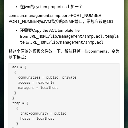
在jvm的system properties上加一个
com.sun.management.snmp.port=PORT_NUMBER,
PORT_NUMBER指JVM监控的SNMP端口，常规应该是161
还需要Copy the ACL template file
from
JRE_HOME/lib/management/snmp.acl.templa
te
to
JRE_HOME/lib/management/snmp.acl
.
将这个原始的模板文件改一下，解注释掉一些comments，变为
以下格式：
 acl =
 {

  {

    communities 
= public,
 private

    access 
=
 read-only

    managers 
=
 localhost

  }

 }

 trap 
=
 {

   {

     trap-community 
=
 public

     hosts 
=
 localhost 

   }
