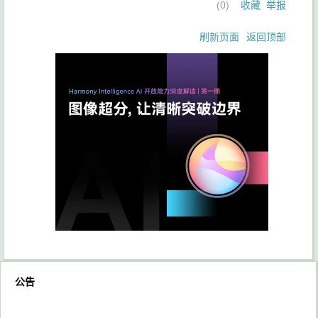
(
0
)
收藏
举报
刷新页面
返回顶部
公告