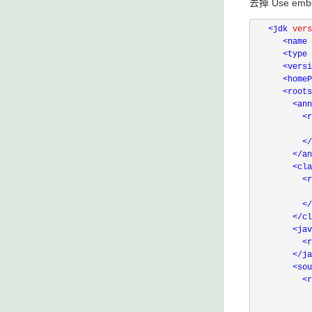
去掉 Use emb
<
jdk 
vers
<
name 
<
type 
<
versi
<
homeP
<
roots
<
ann
<
r
</
</
an
<
cla
<
r
           
</
</
cl
<
jav
<
r
</
ja
<
sou
<
r