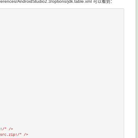
ndroidStudio2.3/options/jdk.table.xml 可以看到：
!/" />

src.zip!/" />
