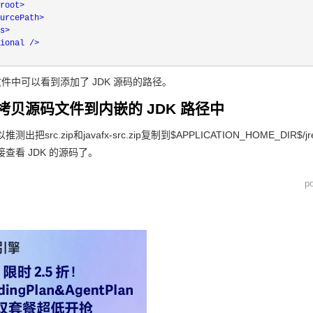
root>

urcePath>

s>

ional />

 文件中可以看到添加了 JDK 源码的路径。
拷贝源码文件到内嵌的 JDK 路径中
以推测出把
src.zip
和
javafx-src.zip
复制到
$APPLICATION_HOME_DIR$/jre/
查看 JDK 的源码了。
p