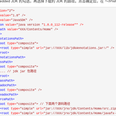
edded JDK 的勾选，再选择下载的 JDK 的路径。点击确定后，在 ～/Preferences/A
ion=
"2">

value=
"1.8" />

value=
"JavaSDK" />

on 
value=
"java version "
1.8.0_112-release"" />

ath 
value=
"XXX/Contents/Home" />

>

otationsPath>

oot 
type=
"composite">

<
root 
type=
"simple" 
url=
"jar://XXX/lib/jdkAnnotations.jar!/" />

root>

notationsPath>

ssPath>

oot 
type=
"composite">

 ... // jdk jar 包路径

root>

assPath>

adocPath>

oot 
type=
"composite" />

vadocPath>

rcePath>

oot 
type=
"composite"> // 下面两个源码路径

<
root 
type=
"simple" 
url=
"jar://XXX/jre/jdk/Contents/Home/src.zip
<
root 
type=
"simple" 
url=
"jar://XXX/jre/jdk/Contents/Home/javafx-