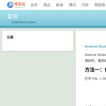
会员
周边
新闻
博问
闪存
赞助商
星辰
android,ios,j2ee
公告
Android Stu
Android 
源码时，看到的
方法一：
打开 File -> Oth