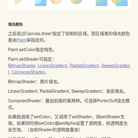
填充颜色
之前说过Canvas.draw*指定了绘制的区域。而区域里的填充颜色
是由
Paint
来指定的。
Paint.setColor指定纯色。
Paint.setShader可指定：
BitmapShader
,
LinearGradient
,
RadialGradient
,
SweepGradien
t
,
ComposeShader
。
BitmapShader：图片填充。
LinearGradient, RadialGradient, SweepGradient：渐变填充。
ComposeShader：叠加前面的某两种。可选择PorterDuff混合模
式。
如果既调用了setColor，又调用了setShader，则setShader生
效。如果同时用setColor或setAlpha设置了透明度，则透明度也
会生效。（会和Shader的透明度叠加）