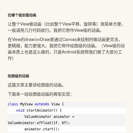
在哪个级别做动画
让整个View做动画（比如整个View平移、旋转等）很简单方便，
一般调用几行代码就行。我把它称作View级的动画。
在View的draw/onDraw里通过Canvas来绘制时做动画更灵活，
更精细，能力更强大。我把它称作绘图级的动画。（View级的动
画本质上也是这么做的，只是Android系统帮我们做了大部分工
作）
绘图级的动画
这篇文章主要讲绘图级的动画。
下面来一段绘图级动画的典型实现：
class
MyView 
extends
View {
void
startAnimator() {
ValueAnimator animator = 
ValueAnimator.ofFloat(1f, 0f);
animator.start();