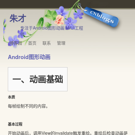
朱才
专注于Android图形动画 MIUI工程
师
博客园
首页
联系
管理
Android图形动画
一、动画基础
本质
每帧绘制不同的内容。
基本过程
开始动画后，调用View的invalidate触发重绘。重绘后检查动画是