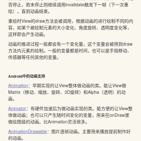
否停止，若未停止则继续调用invalidate触发下一帧（下一次重
绘），直到动画结束。
重绘时View的draw方法会被调用，根据动画的进行绘制不同的内
容，如某个被绘制元素的大小变化、角度旋转、透明度变化等，
这样即会产生动画。
动画的推进过程一般都会有一个变化量，这个变量会被用到draw
方法内元素的绘制。一般的变量都是时间，也可以是手指移动、
传感器等任何其他的变量。
Android中的动画支持
Animation
：早期实现的让View整体做动画的类。能让View做
Matrix（移动、缩放、旋转、3D旋转）和Alpha（透明）的动
画。
Animator
：有硬件加速后为做动画实现的类。能方便的让View整
体做动画；也可以只产生随时间变化的变量，用来在onDraw里
做绘图级的动画。比Animation灵活很多。
AnimationDrawable
：图片逐帧动画。主要用来播放提前制作好
的动画。