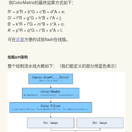
则ColorMatrix的最终运算方式如下：
R' = a*R + b*G + c*B + d*A + e;
G' = f*R + g*G + h*B + i*A + j;
B' = k*R + l*G + m*B + n*A + o;
A' = p*R + q*G + r*B + s*A + t;
可在
这里
方便的试验flash在线版。
绘图API架构
整个绘制流水线大概如下：（我们能定义的部分用蓝色表示）