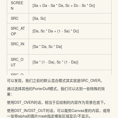
SCREE
[Sa + Da - Sa * Da, Sc + Dc - Sc * Dc]
N
SRC
[Sa, Sc]
SRC_AT
[Da, Sc * Da + (1 - Sa) * Dc]
OP
SRC_IN
[Sa * Da, Sc * Da]
SRC_O
[Sa * (1 - Da), Sc * (1 - Da)]
UT
SRC_O
[Sa + (1 - Sa)*Da, Rc = Sc + (1 - Sa)*Dc]
可以发现，我们之前的默认混合模式其实就是SRC_OVER。
VER
通过选择其他的PorterDuff模式，我们可以达到一些特殊的效
[Sa + Da - 2 * Sa * Da, Sc * (1 - Da) + (1 -
XOR
果：
Sa) * Dc]
使用DST_OVER的话，相当于后绘制的内容作为背景在底下。
使用DST_IN/DST_OUT的话，可以裁剪Canvas里的内容，或用
一张带alpha的图片mask指定哪些区域显示/不显示。