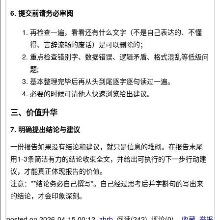
6. 提交前请务必审阅
再检查一遍，看看还有什么文字（不是自己表达的、不懂
得、言辞流畅的废话）是可以删除的；
重点检查错别字、数据错误、逻辑矛盾、格式混乱等低级问
题;
基本整理完毕后再从头到尾逐字逐句读过一遍。
必要的时候可请他人快速浏览给出建议。
三、价值升华
7. 明确提出结论与建议
一份报告如果没有结论和建议，就只是信息的堆砌。在报告末尾
用1-3条简洁有力的结论收束全文，并给出可执行的下一步行动建
议，才能真正体现报告的价值。
注意：**结论务必自己撰写*。自己经过思考后并字斟句酌写出来
的结论，才会印象深刻。
posted on
2026-04-15 00:12
zhrb
阅读(
242
) 评论(
0
)
收藏
举报