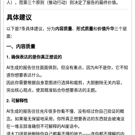
人），而第三个原则（推动行动）则决定了报告的最终价值。
具体建议
以下是7条具体建议，分为
内容质量
、
形式质量
和
价值升华
三个层
面：
一、内容质量
1. 确保表达的是你真正想说的
AI生成的报告往往面面俱到，但没有重点，因为AI不是你，它不知
道你想要表达什么。
因此你需要根据自身意图进行选择和裁剪，大胆删除无关内容，
突出核心观点，使其精准贴合你想要表达的主题。
2. 可解释性
AI生成的报告往往充斥很多你看不懂、没有经过你自己验证的概
念。如果毫无保留地采用，你所真正想要表达的东西就会被淹没
在一堆言辞准确但不可解释的AI废话中。
请大刀阔斧地删除你自己都看不懂的地方——连你都不理解的内