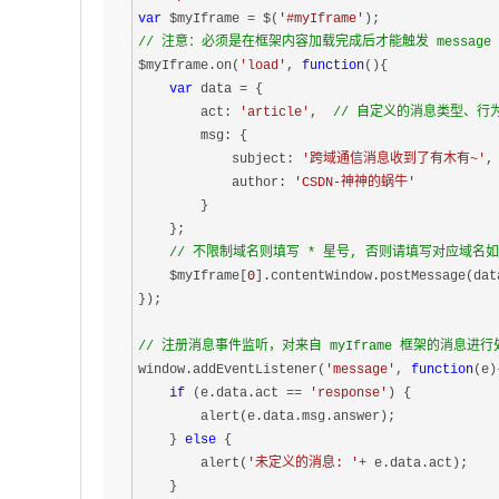
var
 $myIframe = $(
'#myIframe'
// 注意：必须是在框架内容加载完成后才能触发 message
$myIframe.on(
'load'
, 
function
()
{
var
 data = {

        act: 
'article'
,  
// 自定义的消息类型、行为
        msg: {

            subject: 
'跨域通信消息收到了有木有~'
, 
            author: 
'CSDN-神神的蜗牛'
        }

    };

// 不限制域名则填写 * 星号, 否则请填写对应域名如 htt
    $myIframe[
0
].contentWindow.postMessage(dat
});

// 注册消息事件监听，对来自 myIframe 框架的消息进行
window.addEventListener(
'message'
, 
function
(e)
if
 (e.data.act == 
'response'
) {

        alert(e.data.msg.answer);

    } 
else
 {

        alert(
'未定义的消息: '
+ e.data.act);

    }
