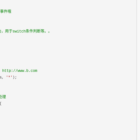
 事件哦
，用于switch条件判断等。。


p://www.b.com
a, 
'*'
);

处理
{