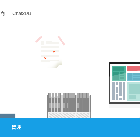
助商
Chat2DB
管理