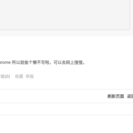
rome 所以就偷个懒不写啦，可以去网上搜搜。
评论(
0
)
收藏
举报
刷新页面
返