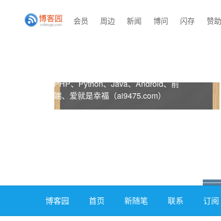
会员
周边
新闻
博问
闪存
赞
PHP、Python、Java、Android、前
端、爱就是幸福（ai9475.com）
蜗牛的专栏
博客园
首页
新随笔
联系
订阅