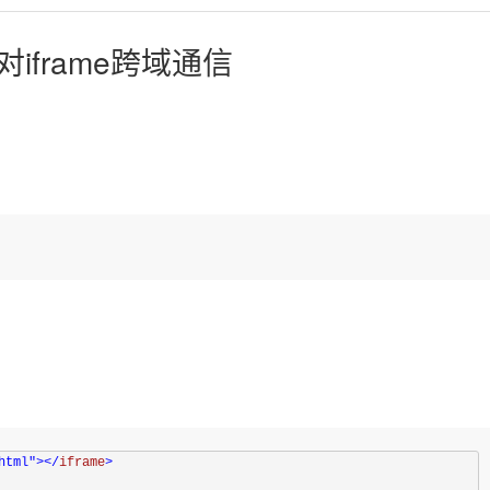
ge对iframe跨域通信
html"
>
</
iframe
>