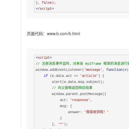
}, 
false
</
script
>
页面代码：www.b.com/b.html
<
script
>
// 注册消息事件监听，对来自 myIframe 框架的消息进行
window.addEventListener(
'message'
, 
function
(e)
if
 (e.data.act == 
'article'
) {

        alert(e.data.msg.subject);

// 向父窗框返回响应结果
        window.parent.postMessage({ 

            act: 
'response'
, 

            msg: {

                answer: 
'我接收到啦！'
            }

        }, 
'*'
);
