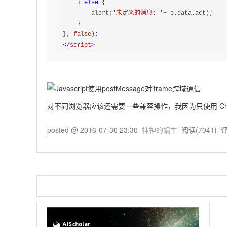
    } 
else
 {

        alert(
'未定义的消息: '
+ e.data.act);

    }

}, 
false
</
script
>
对不同浏览器应该还需要一些兼容操作，我因为只使用 Ch
posted @
2016-07-30 23:30
神神的蜗牛
阅读(
7041
) 