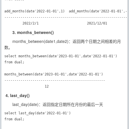
add_months(date'2022-01-01',1)  add_months(date'2022-01-01',-1
--------------------------------------------------------------
3. months_between()
months_between(date1,date2)：返回两个日期之间相差的月
数。
select months_between(date'2023-01-01',date'2022-01-01')

from dual;

months_between(date'2023-01-01',date'2022-01-01')

--------------------------------------------------

                    12　
4. last_day()
last_day(date)：返回指定日期所在月份的最后一天
select last_day(date'2022-01-01')

from dual;
