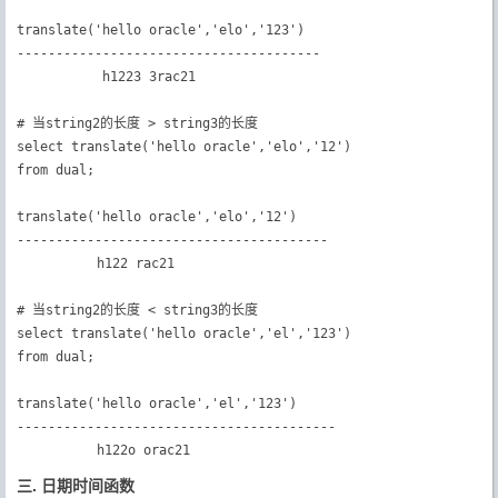
translate('hello oracle','elo','123')

---------------------------------------

           h1223 3rac21

# 当string2的长度 > string3的长度

select translate('hello oracle','elo','12')

from dual;

translate('hello oracle','elo','12')

----------------------------------------

　　　　　　h122 rac21

# 当string2的长度 < string3的长度

select translate('hello oracle','el','123')

from dual;

translate('hello oracle','el','123')

-----------------------------------------

　　　　　　h122o orac21　　
三. 日期时间函数