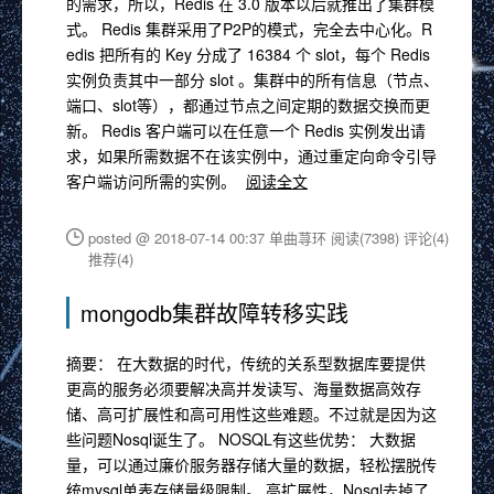
的需求，所以，Redis 在 3.0 版本以后就推出了集群模
式。 Redis 集群采用了P2P的模式，完全去中心化。R
edis 把所有的 Key 分成了 16384 个 slot，每个 Redis
实例负责其中一部分 slot 。集群中的所有信息（节点、
端口、slot等），都通过节点之间定期的数据交换而更
新。 Redis 客户端可以在任意一个 Redis 实例发出请
求，如果所需数据不在该实例中，通过重定向命令引导
客户端访问所需的实例。
阅读全文
posted @ 2018-07-14 00:37 单曲荨环
阅读(7398)
评论(4)
推荐(4)
mongodb集群故障转移实践
摘要： 在大数据的时代，传统的关系型数据库要提供
更高的服务必须要解决高并发读写、海量数据高效存
储、高可扩展性和高可用性这些难题。不过就是因为这
些问题Nosql诞生了。 NOSQL有这些优势： 大数据
量，可以通过廉价服务器存储大量的数据，轻松摆脱传
统mysql单表存储量级限制。 高扩展性，Nosql去掉了