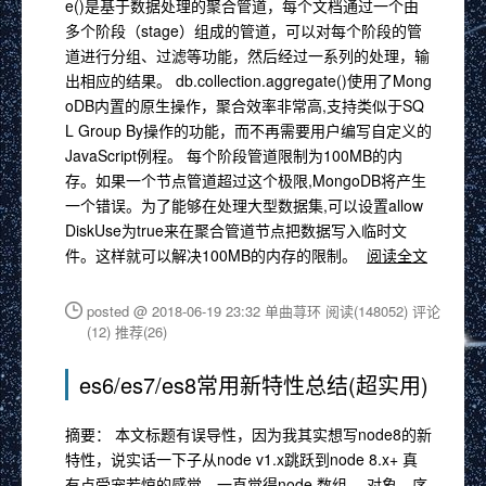
e()是基于数据处理的聚合管道，每个文档通过一个由
多个阶段（stage）组成的管道，可以对每个阶段的管
道进行分组、过滤等功能，然后经过一系列的处理，输
出相应的结果。 db.collection.aggregate()使用了Mong
oDB内置的原生操作，聚合效率非常高,支持类似于SQ
L Group By操作的功能，而不再需要用户编写自定义的
JavaScript例程。 每个阶段管道限制为100MB的内
存。如果一个节点管道超过这个极限,MongoDB将产生
一个错误。为了能够在处理大型数据集,可以设置allow
DiskUse为true来在聚合管道节点把数据写入临时文
件。这样就可以解决100MB的内存的限制。
阅读全文
posted @ 2018-06-19 23:32 单曲荨环
阅读(148052)
评论
(12)
推荐(26)
es6/es7/es8常用新特性总结(超实用)
摘要： 本文标题有误导性，因为我其实想写node8的新
特性，说实话一下子从node v1.x跳跃到node 8.x+ 真
有点受宠若惊的感觉。一直觉得node 数组、 对象、序