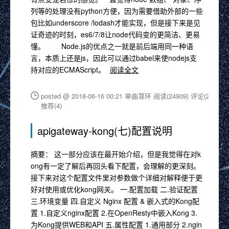
列等的处理没有python方便，因为需要借助外部的一些
包比如underscore /lodash才能实现，但是接下来是见
证奇迹的时刻，es6/7/8让node代码变的更简洁、更易
懂。 Node.js的优点之一就是前后端用同一种语
言，本质上还是js，因此可以通过babel来使nodejs支
持对应的ECMAScript。
阅读全文
posted @ 2018-06-16 00:21 单曲荨环
阅读(24909)
评论(2)
推荐(4)
apigateway-kong(七)配置说明
摘要： 这一部分应该在最开始介绍，但是我觉得在对k
ong有一定了解后再回头看下配置，会理解的更深刻。
接下来对这个配置文件里对参数做个详细对解释便于更
好对使用或优化kong网关。 一.配置加载 二.验证配置
三.环境变量 四.自定义 Nginx 配置 & 嵌入式的Kong配
置 1.自定义nginx配置 2.在OpenResty中嵌入Kong 3.
为Kong提供WEB和API 五.属性配置 1.通用部分 2.ngin