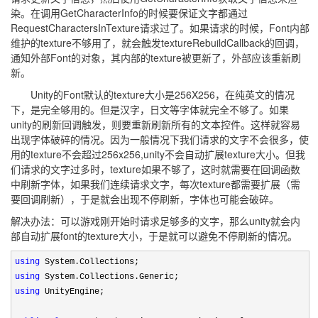
染。在调用GetCharacterInfo的时候要保证文字都通过
RequestCharactersInTexture请求过了。如果请求的时候，Font内部
维护的texture不够用了，就会触发textureRebuildCallback的回调，
通知外部Font的对象，其内部的texture被更新了，外部应该重新刷
新。
Unity的Font默认的texture大小是256X256，在纯英文的情况
下，是完全够用的。但是汉字，日文等字体就完全不够了。如果
unity的刷新回调触发，则要重新刷新所有的文本控件。这样就容易
出现字体破碎的情况。因为一般情况下我们请求的文字不会很多，使
用的texture不会超过256x256,unity不会自动扩展texture大小。但我
们请求的文字过多时，texture如果不够了，这时就需要在回调函数
中刷新字体，如果我们连续请求文字，每次texture都需要扩展（需
要回调刷新），于是就会出现不停刷新，字体也可能会破碎。
解决办法：可以游戏刚开始时请求足够多的文字，那么unity就会内
部自动扩展font的texture大小，于是就可以避免不停刷新的情况。
using
using
using
 UnityEngine;
