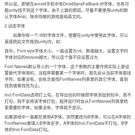
所以说，即使在anroid手机中有DroidSansFallback.ttf字体，也有可
能unity找不到这个字体。由于上面的原因，尽量不要使用unity的默
认字体Arial，除非你做的游戏是纯英文的。
2.动态字体
如果你有一个.ttf的字体文件，想要在unity中使用此字体，可以
直接把此文件拖到unity内，如：
其中，Font size字体大小，一般设置为16，数值越大，设置文字时
字体对应的texture越大，所以这个值不应设置过大.
Font Names默认导入的一个字体，这个参数的主要作用实际上是设
置替代字体用的，当程序需要某一个字体时，首先会从当前字体查找
字符，如果没有，会依次查找FontNames列表里的其它字体，直到
找到或者找完为止。
Incl.FontData选项打上勾，在导出包的时候把字体添加到包中，若不
打勾，则不会将该字体打包，程序运行时会从FontNames列表里检
索需要的字体，如果没有，字体就不显示。
如果游戏中一直都在使用A字体，突然要改为B字体，可以在A字体的
FontNames里填入B字体名字，A字体的Incl.FontData不打勾，B字
体的Incl.FontData打勾。