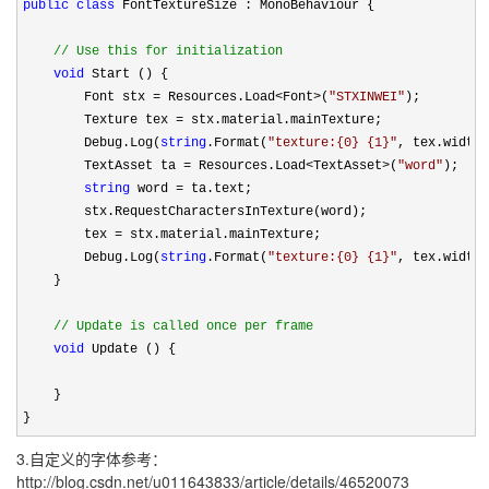
public
class
 FontTextureSize : MonoBehaviour {

//
 Use this for initialization
void
 Start () {

        Font stx 
= Resources.Load<Font>(
"
STXINWEI
"
);

        Texture tex 
=
 stx.material.mainTexture;

        Debug.Log(
string
.Format(
"
texture:{0} {1}
"
, tex.width,
        TextAsset ta 
= Resources.Load<TextAsset>(
"
word
"
);

string
 word =
 ta.text;

        stx.RequestCharactersInTexture(word);

        tex 
=
 stx.material.mainTexture;

        Debug.Log(
string
.Format(
"
texture:{0} {1}
"
, tex.width,
    }

//
 Update is called once per frame
void
 Update () {

    }

}
3.自定义的字体参考：
http://blog.csdn.net/u011643833/article/details/46520073