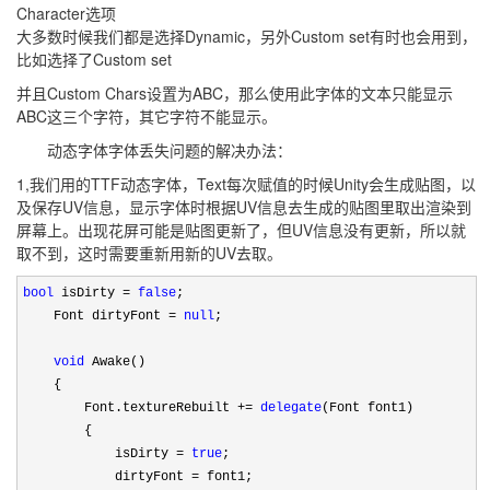
Character选项
大多数时候我们都是选择Dynamic，另外Custom set有时也会用到，
比如选择了Custom set
并且Custom Chars设置为ABC，那么使用此字体的文本只能显示
ABC这三个字符，其它字符不能显示。
动态字体字体丢失问题的解决办法：
1,我们用的TTF动态字体，Text每次赋值的时候Unity会生成贴图，以
及保存UV信息，显示字体时根据UV信息去生成的贴图里取出渲染到
屏幕上。出现花屏可能是贴图更新了，但UV信息没有更新，所以就
取不到，这时需要重新用新的UV去取。
bool
 isDirty = 
false
;

    Font dirtyFont 
= 
null
;

void
 Awake()

    {

        Font.textureRebuilt 
+= 
delegate
(Font font1)

        {

            isDirty 
= 
true
;

            dirtyFont 
=
 font1;
