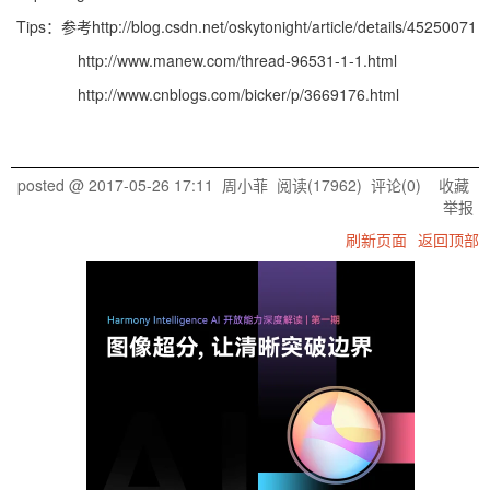
Tips：参考http://blog.csdn.net/oskytonight/article/details/45250071
http://www.manew.com/thread-96531-1-1.html
http://www.cnblogs.com/bicker/p/3669176.html
posted @
2017-05-26 17:11
周小菲
阅读(
17962
) 评论(
0
)
收藏
举报
刷新页面
返回顶部