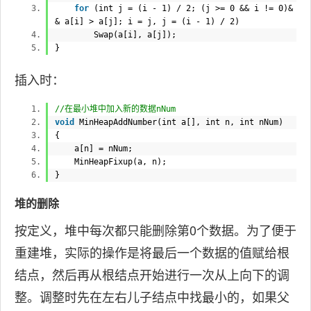
for
(
int
j = (i - 1) / 2; (j >= 0 && i != 0)&
& a[i] > a[j]; i = j, j = (i - 1) / 2)
Swap(a[i], a[j]);
}
插入时：
//在最小堆中加入新的数据nNum
void
MinHeapAddNumber(
int
a[],
int
n,
int
nNum)
{
a[n] = nNum;
MinHeapFixup(a, n);
}
堆的删除
按定义，堆中每次都只能删除第0个数据。为了便于
重建堆，实际的操作是将最后一个数据的值赋给根
结点，然后再从根结点开始进行一次从上向下的调
整。调整时先在左右儿子结点中找最小的，如果父