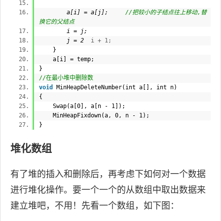
a[i] = a[j];
//把较小的子结点往上移动,替
换它的父结点
i = j;
j = 2
i + 1;
}
a[i] = temp;
}
//在最小堆中删除数
void
MinHeapDeleteNumber(
int
a[],
int
n)
{
Swap(a[0], a[n - 1]);
MinHeapFixdown(a, 0, n - 1);
}
堆化数组
有了堆的插入和删除后，再考虑下如何对一个数据
进行堆化操作。要一个一个的从数组中取出数据来
建立堆吧，不用！先看一个数组，如下图：