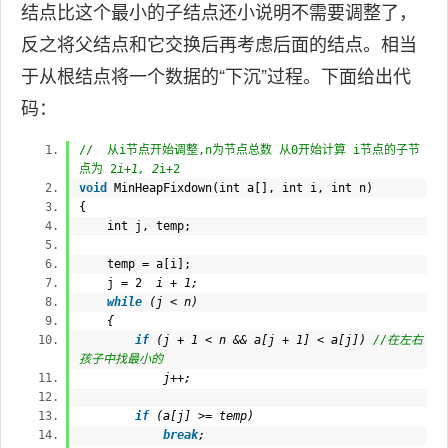
结点比这个最小的子结点还小说明不需要调整了，
反之将父结点和它交换后再考虑后面的结点。相当
于从根结点将一个数据的“下沉”过程。下面给出代
码：
// 从i节点开始调整,n为节点总数 从0开始计算 i节点的子节
点为 2
i+1, 2
i+2
void
MinHeapFixdown(
int
a[],
int
i,
int
n)
{
int
j, temp;
temp = a[i];
j = 2
i + 1;
while
(j < n)
{
if
(j + 1 < n && a[j + 1] < a[j])
//在左右
孩子中找最小的
j++;
if
(a[j] >= temp)
break
;