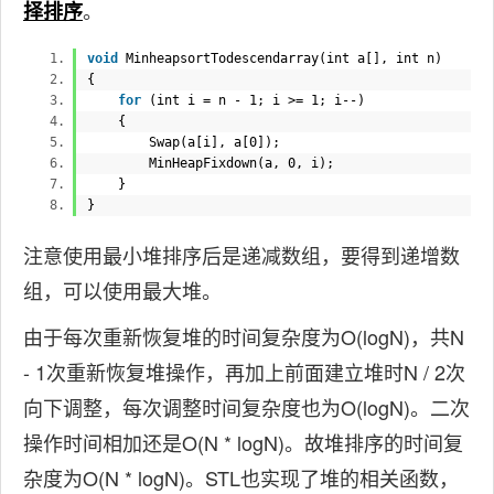
。
择排序
void
MinheapsortTodescendarray(
int
a[],
int
n)
{
for
(
int
i = n - 1; i >= 1; i--)
{
Swap(a[i], a[0]);
MinHeapFixdown(a, 0, i);
}
}
注意使用最小堆排序后是递减数组，要得到递增数
组，可以使用最大堆。
由于每次重新恢复堆的时间复杂度为O(logN)，共N
- 1次重新恢复堆操作，再加上前面建立堆时N / 2次
向下调整，每次调整时间复杂度也为O(logN)。二次
操作时间相加还是O(N * logN)。故堆排序的时间复
杂度为O(N * logN)。STL也实现了堆的相关函数，