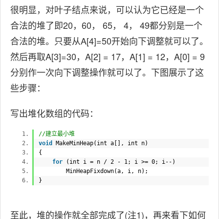
很明显，对叶子结点来说，可以认为它已经是一个
合法的堆了即20，60， 65， 4， 49都分别是一个
合法的堆。只要从A[4]=50开始向下调整就可以了。
然后再取A[3]=30，A[2] = 17，A[1] = 12，A[0] = 9
分别作一次向下调整操作就可以了。下图展示了这
些步骤：
写出堆化数组的代码：
//建立最小堆
void
MakeMinHeap(
int
a[],
int
n)
{
for
(
int
i = n / 2 - 1; i >= 0; i--)
MinHeapFixdown(a, i, n);
}
至此，堆的操作就全部完成了(注1)，再来看下如何