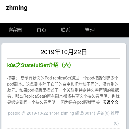
zhming
博客园
首页
联系
管理
2019年10月22日
k8s之StatefulSet介绍（六）
摘要： 复制有状态的Pod replicaSet通过一个pod模版创建多个
pod副本。这些副本除了它们的名字和IP地址不同外，没有别的
差异。如果pod模版里描述了一个关联到特定持久卷声明的数据
卷，那么ReplicaSet的所有副本都将共享这个持久卷声明，也就
是绑定到同一个持久卷声明。 因为是在pod模版里关
阅读全文
posted @ 2019-10-22 14:44 zhming
阅读(6014)
评论(0)
推荐
(0)