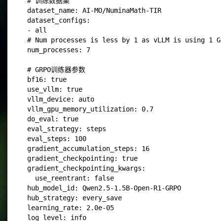
# 训练数据集

dataset_name: AI-MO/NuminaMath-TIR

dataset_configs:

- all

# Num processes is less by 1 as vLLM is using 1 GP
num_processes: 7

# GRPO训练器参数

bf16: true

use_vllm: true

vllm_device: auto

vllm_gpu_memory_utilization: 0.7

do_eval: true

eval_strategy: steps

eval_steps: 100

gradient_accumulation_steps: 16

gradient_checkpointing: true

gradient_checkpointing_kwargs:

  use_reentrant: false

hub_model_id: Qwen2.5-1.5B-Open-R1-GRPO

hub_strategy: every_save

learning_rate: 2.0e-05

log_level: info
