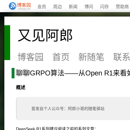
会员
周边
新闻
博问
闪存
赞助商
又见阿郎
博客园
首页
新随笔
联
聊聊GRPO算法——从Open R1来看如
概述
首发自个人公众号：阿郎小哥的随笔驿站
DeepSeek R1系列建议阅读之前的系列文章：