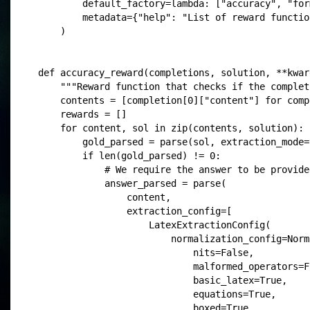
        default_factory=lambda: ["accuracy", "form
        metadata={"help": "List of reward functio
    )

def accuracy_reward(completions, solution, **kwarg
    """Reward function that checks if the complet
    contents = [completion[0]["content"] for comp
    rewards = []

    for content, sol in zip(contents, solution):

        gold_parsed = parse(sol, extraction_mode=
        if len(gold_parsed) != 0:

            # We require the answer to be provide
            answer_parsed = parse(

                content,

                extraction_config=[

                    LatexExtractionConfig(

                        normalization_config=Norm
                            nits=False,

                            malformed_operators=Fa
                            basic_latex=True,

                            equations=True,

                            boxed=True,
