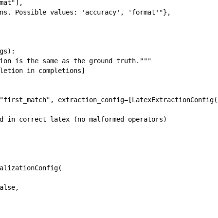
at"],

ns. Possible values: 'accuracy', 'format'"},

s):

ion is the same as the ground truth."""

letion in completions]

"first_match", extraction_config=[LatexExtractionConfig()
d in correct latex (no malformed operators)

alizationConfig(

lse,
