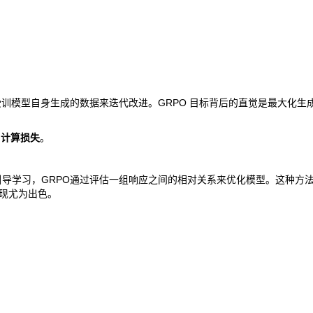
受训模型自身生成的数据来迭代改进。GRPO 目标背后的直觉是最大化生
和
计算损失
。
引导学习，GRPO通过评估一组响应之间的相对关系来优化模型。这种方
表现尤为出色。