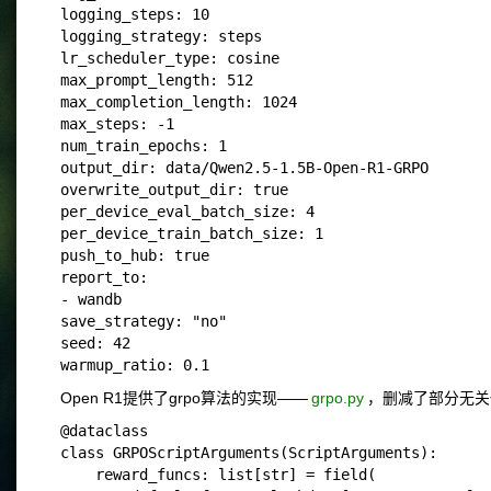
logging_steps: 10

logging_strategy: steps

lr_scheduler_type: cosine

max_prompt_length: 512

max_completion_length: 1024

max_steps: -1

num_train_epochs: 1

output_dir: data/Qwen2.5-1.5B-Open-R1-GRPO

overwrite_output_dir: true

per_device_eval_batch_size: 4   

per_device_train_batch_size: 1

push_to_hub: true

report_to:

- wandb

save_strategy: "no"

seed: 42

Open R1提供了grpo算法的实现——
grpo.py
，删减了部分无关
@dataclass

class GRPOScriptArguments(ScriptArguments):

    reward_funcs: list[str] = field(
