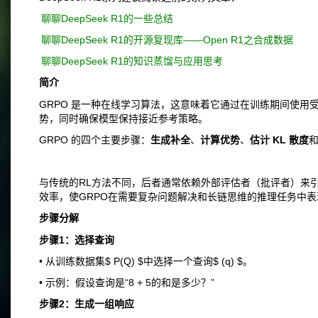
聊聊DeepSeek R1的一些总结
聊聊DeepSeek R1的开源复现库——Open R1之合成数据
聊聊DeepSeek R1的知识蒸馏与应用思考
简介
GRPO 是一种在线学习算法，这意味着它通过在训练期间使用
势，同时确保模型保持接近参考策略。
GRPO 的四个主要步骤：
生成补全
、
计算优势
、
估计 KL 散度
与传统的RL方法不同，后者通常依赖外部评估者（批评者）来
效率，使GRPO在需要复杂问题解决和长链思维的推理任务中
步骤分解
步骤1：选择查询
• 从训练数据集$ P(Q) $中选择一个查询$ (q) $。
• 示例：假设查询是“8 + 5的和是多少？”
步骤2：生成一组响应