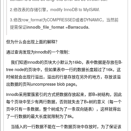
2.修改表的存储引擎，modify InnoDB to MyISAM.
3.修改row_format为COMPRESSED或者DYNAMIC，当然前
提需保证
innodb_file_format =Barracuda.
但为什么会出现上面的解释？
通过查询发现为innodb的一个限制：
我们知道innodb的页块大小默认为16kb，表中数据是存放在B-
tree node的页块中，但如果表中一行的数据长度超过了16k，这
时候就会出现行溢出，溢出的行是存放在另外的地方，存放该溢
出数据的页叫uncompresse blob page。
innodb采用聚簇索引的方式把数据存放起来，即B+树结构，因此
每个页块中至少有两行数据，否则就失去了B+树的意义（每一个
页中只有一条数据，整个树成为了一条双向链表），这样就得出
了一行数据的最大长度就限制为了8k。
当插入的一行数据不能在一个数据页块中存放时，为了保证该