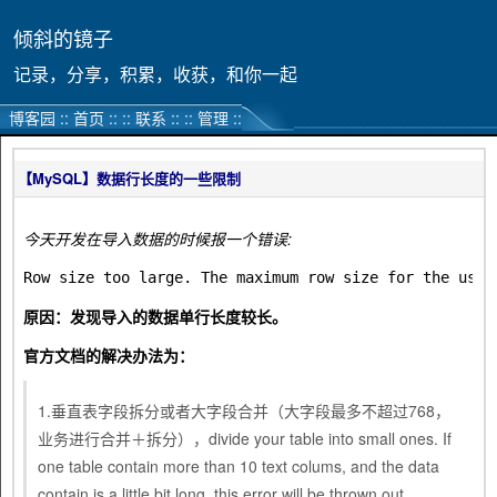
倾斜的镜子
记录，分享，积累，收获，和你一起
博客园
::
首页
::
::
联系
::
::
管理
::
【MySQL】数据行长度的一些限制
今天开发在导入数据的时候报一个错误:
Row size too large. The maximum row size for the used
原因：发现导入的数据单行长度较长。
官方文档的解决办法为：
1.垂直表字段拆分或者大字段合并（大字段最多不超过768，
业务进行合并＋拆分），divide your table into small ones. If
one table contain more than 10 text colums, and the data
contain is a little bit long. this error will be thrown out.