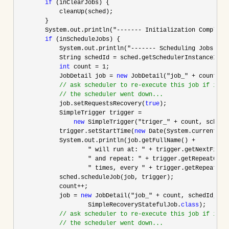
if
 (inClearJobs) {

            cleanUp(sched);

        }

        System.out.println(
"------- Initialization Complete
if
 (inScheduleJobs) {

            System.out.println(
"------- Scheduling Jobs ---
            String schedId 
=
 sched.getSchedulerInstanceId();
int
 count = 1
;

            JobDetail job 
= 
new
 JobDetail("job_" + count, s
//
 ask scheduler to re-execute this job if it wa
//
 the scheduler went down...
            job.setRequestsRecovery(
true
);

            SimpleTrigger trigger 
= 

new
 SimpleTrigger("triger_" + count, schedI
            trigger.setStartTime(
new
 Date(System.currentTim
            System.out.println(job.getFullName() 
+

                    " will run at: " + trigger.getNextFireTi
                    " and repeat: " + trigger.getRepeatCount
                    " times, every " + trigger.getRepeatInt
            sched.scheduleJob(job, trigger);

            count
++
;

            job 
= 
new
 JobDetail("job_" +
 count, schedId, 

                    SimpleRecoveryStatefulJob.
class
);

//
 ask scheduler to re-execute this job if it wa
//
 the scheduler went down...