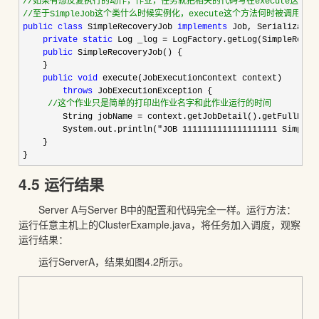
//
//
至于SimpleJob这个类什么时候实例化，execute这个方法何时被调用，我
public
class
 SimpleRecoveryJob 
implements
 Job, Serializable 
private
static
 Log _log = LogFactory.getLog(SimpleRecov
public
 SimpleRecoveryJob() {

    }

public
void
 execute(JobExecutionContext context)

throws
 JobExecutionException {

//
这个作业只是简单的打印出作业名字和此作业运行的时间
        String jobName =
 context.getJobDetail().getFullName(
        System.out.println(
"JOB 1111111111111111111 SimpleR
    }

}
4.5 运行结果
Server A与Server B中的配置和代码完全一样。运行方法：
运行任意主机上的ClusterExample.java，将任务加入调度，观察
运行结果：
运行ServerA，结果如图4.2所示。