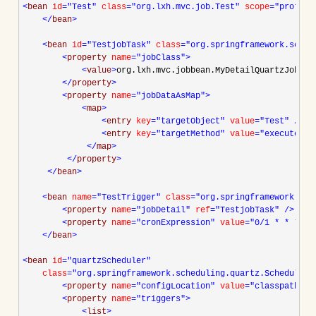
<
bean 
id
="Test"
 class
="org.lxh.mvc.job.Test"
 scope
="prototy
</
bean
>
<
bean 
id
="TestjobTask"
 class
="org.springframework.sched
<
property 
name
="jobClass"
>
<
value
>
org.lxh.mvc.jobbean.MyDetailQuartzJobBea
</
property
>
<
property 
name
="jobDataAsMap"
>
<
map
>
<
entry 
key
="targetObject"
 value
="Test"
/>
<
entry 
key
="targetMethod"
 value
="execute"
/
</
map
>
</
property
>
</
bean
>
<
bean 
name
="TestTrigger"
 class
="org.springframework.sch
<
property 
name
="jobDetail"
 ref
="TestjobTask"
/>
<
property 
name
="cronExpression"
 value
="0/1 * * * * 
</
bean
>
<
bean 
id
="quartzScheduler"
    class
="org.springframework.scheduling.quartz.SchedulerF
<
property 
name
="configLocation"
 value
="classpath:qu
<
property 
name
="triggers"
>
<
list
>