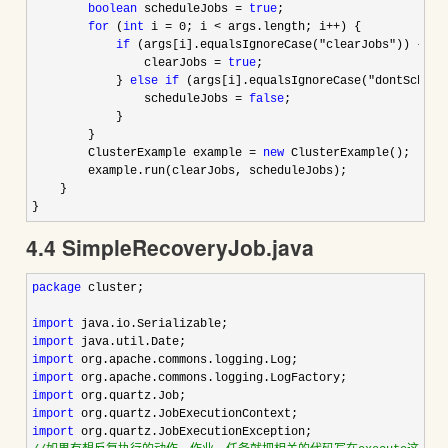
boolean
 scheduleJobs = 
true
;

for
 (
int
 i = 0; i < args.length; i++
) {

if
 (args[i].equalsIgnoreCase("clearJobs"
)) {

                clearJobs 
= 
true
;                

            } 
else
if
 (args[i].equalsIgnoreCase("dontSchedu
                scheduleJobs 
= 
false
;

            }

        }

        ClusterExample example 
= 
new
 ClusterExample();

        example.run(clearJobs, scheduleJobs);

    }

}
4.4 SimpleRecoveryJob.java
package
 cluster;

import
import
import
import
import
import
import