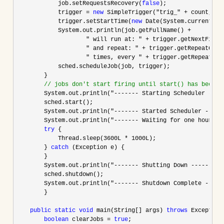
            job.setRequestsRecovery(
false
);

            trigger 
= 
new
 SimpleTrigger("trig_" + count, sc
            trigger.setStartTime(
new
 Date(System.currentTim
            System.out.println(job.getFullName() 
+

                    " will run at: " + trigger.getNextFireTi
                    " and repeat: " + trigger.getRepeatCount
                    " times, every " + trigger.getRepeatInt
            sched.scheduleJob(job, trigger);

        }

//
 jobs don't start firing until start() has been c
        System.out.println("------- Starting Scheduler ----
        sched.start();

        System.out.println(
"------- Started Scheduler -----
        System.out.println(
"------- Waiting for one hour...
try
 {

            Thread.sleep(
3600L * 1000L
);

        } 
catch
 (Exception e) {

        }

        System.out.println(
"------- Shutting Down ---------
        sched.shutdown();

        System.out.println(
"------- Shutdown Complete -----
        }

public
static
void
 main(String[] args) 
throws
 Exception 
boolean
 clearJobs = 
true
;
