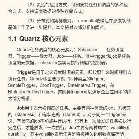
（2）灵活的应用方式，例如支持任务和调度的多种组
合方式，支持调度数据的多种存储方式；
（3）分布式和集群能力，Terracotta收购后在原来功能
基础上作了进一步提升。本文将对该部分相加阐述。
1.1 Quartz 核心元素
Quartz任务调度的核心元素为：Scheduler——任务调度
器、Trigger——触发器、Job——任务。其中trigger和job是任务
调度的元数据，scheduler是实际执行调度的控制器。
Trigger
是用于定义调度时间的元素，即按照什么时间规则去
执行任务。Quartz中主要提供了四种类型的trigger：
SimpleTrigger，CronTirgger，DateIntervalTrigger，和
NthIncludedDayTrigger。这四种trigger可以满足企业应用中的绝
大部分需求。
Job
用于表示被调度的任务。主要有两种类型的job：无状态
的（stateless）和有状态的（stateful）。对于同一个trigger来
说，有状态的job不能被并行执行，只有上一次触发的任务被执行
完之后，才能触发下一次执行。Job主要有两种属性：volatility和
durability，其中volatility表示任务是否被持久化到数据库存储，