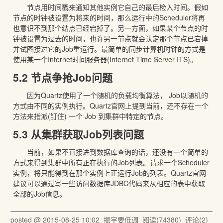
节点用时间戳来通知其他实例它自己的最后检入时间。假如
节点的时钟被设置为将来的时间，那么运行中的Scheduler将再
也意识不到那个结点已经宕掉了。另一方面，如果某个节点的时
钟被设置为过去的时间，也许另一节点就会认定那个节点已宕掉
并试图接过它的Job重运行。最简单的同步计算机时钟的方式是
使用某一个Internet时间服务器(Internet Time Server ITS)。
5.2 节点争抢Job问题
因为Quartz使用了一个随机的负载均衡算法， Job以随机的
方式由不同的实例执行。Quartz官网上提到当前，还不存在一个
方法来指派(钉住) 一个 Job 到集群中特定的节点。
5.3 从集群获取Job列表问题
当前，如果不直接进到数据库查询的话，还没有一个简单的
方式来得到集群中所有正在执行的Job列表。请求一个Scheduler
实例，将只能得到在那个实例上正运行Job的列表。Quartz官网
建议可以通过写一些访问数据库JDBC代码来从相应的表中获取
全部的Job信息。
posted @
2015-08-25 10:02
振宇要低调
阅读(
74380
) 评论(
2
)