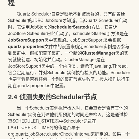
程
Quartz Scheduler自身是察觉不到被集群的，只有配置给
Scheduler的JDBC JobStore才知道。当Quartz Scheduler启动
时，它调用JobStore的
schedulerStarted
()方法，它告诉
JobStore Scheduler已经启动了。schedulerStarted() 方法是在
JobStoreSupport
类中实现的。JobStoreSupport类会根据
quartz.properties
文件中的设置来确定Scheduler实例是否参与
到集群中。假如配置了集群，一个新的
ClusterManager
类的实
例就被创建、初始化并启动。ClusterManager是在
JobStoreSupport类中的一个内嵌类，继承了java.lang.Thread，
它会定期运行，并对Scheduler实例执行检入的功能。Scheduler
也要查看是否有任何一个别的集群节点失败了。检入操作执行周
期在quartz.properties中配置。
2.4 侦测失败的Scheduler节点
当一个Scheduler实例执行检入时，它会查看是否有其他的
Scheduler实例在到达他们所预期的时间还未检入。这是通过检
查SCHEDULER_STATE表中Scheduler记录在
LAST_CHEDK_TIME列的值是否早于
org.quartz.jobStore.clusterCheckinInterval来确定的。如果一个