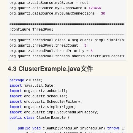
org.quartz.dataSource.myDS.user =
 root

org.quartz.dataSource.myDS.password 
= 
123456
org.quartz.dataSource.myDS.maxConnections 
= 
30
#
==========================================================
#Configure ThreadPool  

#
==========================================================
org.quartz.threadPool.class 
=
 org.quartz.simpl.SimpleThreadP
org.quartz.threadPool.threadCount 
= 
5
org.quartz.threadPool.threadPriority 
= 
5
org.quartz.threadPool.threadsInheritContextClassLoaderOfIni
4.3 ClusterExample.java文件
package
import
import
import
import
import
import
public
class
 ClusterExample {

public
void
 cleanUp(Scheduler inScheduler) 
throws
 Excep