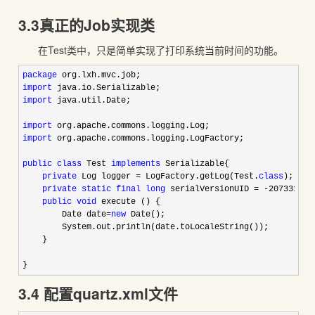
3.3真正的Job实现类
在Test类中，只是简单实现了打印系统当前时间的功能。
package
import
import
 java.util.Date;

import
import
 org.apache.commons.logging.LogFactory;

public
class
 Test 
implements
 Serializable{

private
 Log logger = LogFactory.getLog(Test.
class
);

private
static
final
long
 serialVersionUID = -207331058
public
void
 execute () {

        Date date
=
new
 Date();  

        System.out.println(date.toLocaleString());  

    }

}
3.4 配置quartz.xml文件