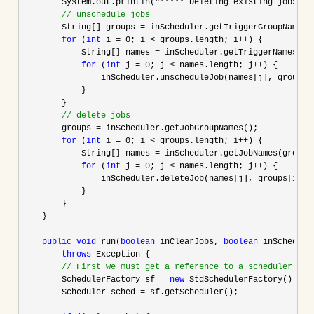
        System.out.println(
"***** Deleting existing jobs/tr
//
 unschedule jobs
        String[] groups =
 inScheduler.getTriggerGroupNames()
for
 (
int
 i = 0; i < groups.length; i++
) {

            String[] names 
=
 inScheduler.getTriggerNames(gro
for
 (
int
 j = 0; j < names.length; j++
) {

                inScheduler.unscheduleJob(names[j], groups[i
            }

        }

//
 delete jobs
        groups =
 inScheduler.getJobGroupNames();

for
 (
int
 i = 0; i < groups.length; i++
) {

            String[] names 
=
 inScheduler.getJobNames(groups[
for
 (
int
 j = 0; j < names.length; j++
) {

                inScheduler.deleteJob(names[j], groups[i]);

            }

        }

    }

public
void
 run(
boolean
 inClearJobs, 
boolean
 inScheduleJ
throws
 Exception {

//
 First we must get a reference to a scheduler
        SchedulerFactory sf = 
new
 StdSchedulerFactory();

        Scheduler sched 
=
 sf.getScheduler();
