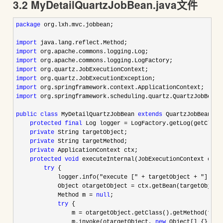
3.2 MyDetailQuartzJobBean.java文件
package
 org.lxh.mvc.jobbean;

import
import
import
import
import
import
import
 org.springframework.scheduling.quartz.QuartzJobBean;

public
class
 MyDetailQuartzJobBean 
extends
 QuartzJobBean {

protected
final
 Log logger =
 LogFactory.getLog(getClass(
private
 String targetObject;

private
 String targetMethod;

private
 ApplicationContext ctx;

protected
void
 executeInternal(JobExecutionContext cont
try
 {

            logger.info(
"execute [" + targetObject + "] at 
            Object otargetObject 
=
 ctx.getBean(targetObject)
            Method m 
= 
null
;

try
 {

                m 
= otargetObject.getClass().getMethod(targ
                m.invoke(otargetObject, 
new
 Object[] {});
