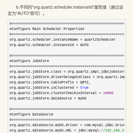
b.不同的"org.quartz.scheduler.instanceId"属性值（通过设
定为"AUTO"即可）。
#==========================================================
#Configure Main Scheduler Properties  

#
==========================================================
org.quartz.scheduler.instanceName 
=
 quartzScheduler

org.quartz.scheduler.instanceId 
=
 AUTO

#
==========================================================
#Configure JobStore  

#
==========================================================
org.quartz.jobStore.class 
=
 org.quartz.impl.jdbcjobstore.Job
org.quartz.jobStore.driverDelegateClass 
=
 org.quartz.impl.j
org.quartz.jobStore.tablePrefix 
=
 QRTZ_

org.quartz.jobStore.isClustered 
= 
true
org.quartz.jobStore.clusterCheckinInterval 
= 
10000
org.quartz.jobStore.dataSource 
=
 myDS

#
==========================================================
#Configure DataSource  

#
==========================================================
org.quartz.dataSource.myDS.driver 
=
 com.mysql.jdbc.Driver

org.quartz.dataSource.myDS.URL 
= jdbc:mysql:
//
192.168.31.18