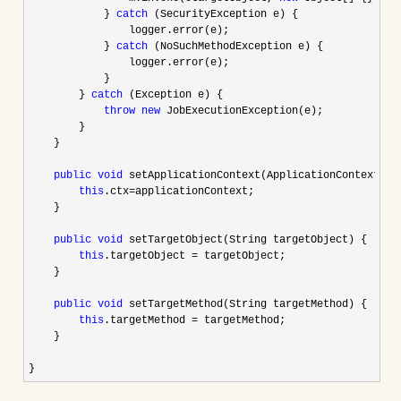
            } 
catch
 (SecurityException e) {

                logger.error(e);

            } 
catch
 (NoSuchMethodException e) {

                logger.error(e);

            }

        } 
catch
 (Exception e) {

throw
new
 JobExecutionException(e);

        }

    }

public
void
 setApplicationContext(ApplicationContext app
this
.ctx=
applicationContext;

    }

public
void
 setTargetObject(String targetObject) {

this
.targetObject =
 targetObject;

    }

public
void
 setTargetMethod(String targetMethod) {

this
.targetMethod =
 targetMethod;

    }

}