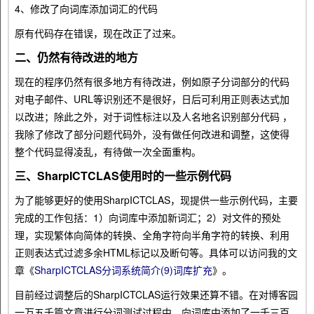
4、修改了向词库添加词汇的代码
原有代码存在错误，现在改正了过来。
二、仍然有待改进的地方
现在的程序仍然有很多地方有待改进，例如原子分词部分的代码
对电子邮件、URL等识别还不是很好，日后可利用正则表达式加
以改进；除此之外，对于词性标注以及人名地名识别部分代码 ，
我除了修改了部分问题代码外，没有做任何改进和调整，这使得
整个代码显得凌乱，有待做一次全面重构。
三、SharpICTCLAS使用时的一些示例代码
为了能够更好的使用SharpICTCLAS，现提供一些示例代码，主要
完成的工作包括：1）向词库中添加新词汇；2）对文件的预处
理，实现繁体向简体的转换、全角字符向半角字符的转换、利用
正则表达式过滤多余HTML标记以及断句等。具体可以访问我的文
章《
SharpICTCLAS分词系统简介(9)词库扩充
》。
目前经过调整后的SharpICTCLAS运行效果还算不错。在对博客园
一万五千篇文章进行分词测试过程中，向词库中添加了一千三百