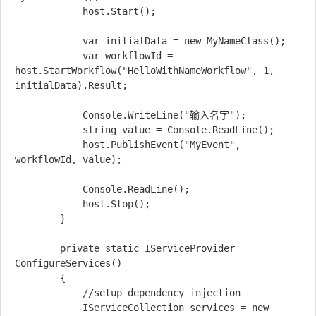
            host.Start();

            var initialData = new MyNameClass();

            var workflowId = 
host.StartWorkflow("HelloWithNameWorkflow", 1, 
initialData).Result;

            Console.WriteLine("输入名字");

            string value = Console.ReadLine();

            host.PublishEvent("MyEvent", 
workflowId, value);

            Console.ReadLine();

            host.Stop();

        }

        private static IServiceProvider 
ConfigureServices()

        {

            //setup dependency injection

            IServiceCollection services = new 