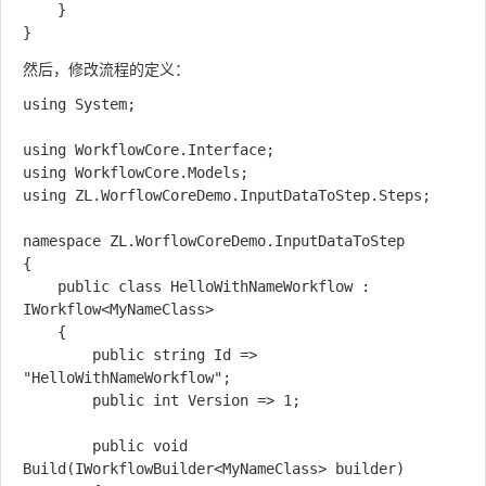
    }

然后，修改流程的定义：
using System;

using WorkflowCore.Interface;

using WorkflowCore.Models;

using ZL.WorflowCoreDemo.InputDataToStep.Steps;

namespace ZL.WorflowCoreDemo.InputDataToStep

{

    public class HelloWithNameWorkflow : 
IWorkflow<MyNameClass>

    {

        public string Id => 
"HelloWithNameWorkflow";

        public int Version => 1;

        public void 
Build(IWorkflowBuilder<MyNameClass> builder)
