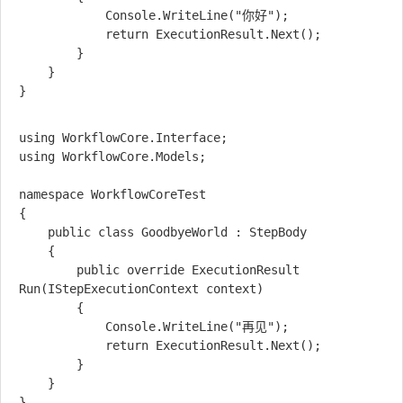
            Console.WriteLine("你好");

            return ExecutionResult.Next();

        }

    }

}

using WorkflowCore.Interface;

using WorkflowCore.Models;

namespace WorkflowCoreTest

{

    public class GoodbyeWorld : StepBody

    {

        public override ExecutionResult 
Run(IStepExecutionContext context)

        {

            Console.WriteLine("再见");

            return ExecutionResult.Next();

        }

    }
