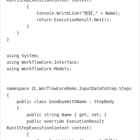
Run(IStepExecutionContext context)

        {

            Console.WriteLine("你好," + Name);

            return ExecutionResult.Next();

        }

    }

}

using System;

using WorkflowCore.Interface;

using WorkflowCore.Models;

namespace ZL.WorflowCoreDemo.InputDataToStep.Steps

{

    public class GoodbyeWithName : StepBody

    {

        public string Name { get; set; }

        public override ExecutionResult 
Run(IStepExecutionContext context)

        {
