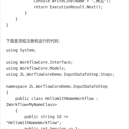
            Console.WriteLine(Name + ",再见");

            return ExecutionResult.Next();

        }

    }

}

下面是流程注册和运行的代码：
using System;

using WorkflowCore.Interface;

using WorkflowCore.Models;

using ZL.WorflowCoreDemo.InputDataToStep.Steps;

namespace ZL.WorflowCoreDemo.InputDataToStep

{

    public class HelloWithNameWorkflow : 
IWorkflow<MyNameClass>

    {

        public string Id => 
"HelloWithNameWorkflow";

        public int Version => 1;
