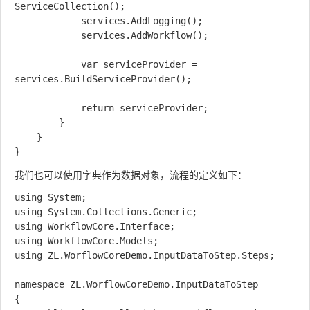
ServiceCollection();

            services.AddLogging();

            services.AddWorkflow();

            var serviceProvider = 
services.BuildServiceProvider();

            return serviceProvider;

        }

    }

我们也可以使用字典作为数据对象，流程的定义如下：
using System;

using System.Collections.Generic;

using WorkflowCore.Interface;

using WorkflowCore.Models;

using ZL.WorflowCoreDemo.InputDataToStep.Steps;

namespace ZL.WorflowCoreDemo.InputDataToStep

{
