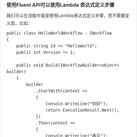
使用Fluent API可以使用Lambda 表达式定义步骤
我们可以在流程中直接使用Lambda表达式定义步骤，而不需要定
义类，比如：
public class HelloWorldWorkflow : IWorkflow

{

    public string Id => "HelloWorld";

    public int Version => 1;

    public void Build(IWorkflowBuilder<object> 
builder)

    {

        builder

            .StartWith(context =>

            {

                Console.WriteLine("你好");

                return ExecutionResult.Next();

            })

            .Then(context =>

            {

                Console.WriteLine("再见");
