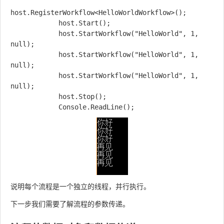
host.RegisterWorkflow<HelloWorldWorkflow>();

            host.Start();

            host.StartWorkflow("HelloWorld", 1, 
null);

            host.StartWorkflow("HelloWorld", 1, 
null);

            host.StartWorkflow("HelloWorld", 1, 
null);

            host.Stop();

说明每个流程是一个独立的线程，并行执行。
下一步我们需要了解流程的参数传递。