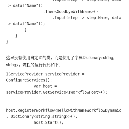
=> data["Name"])

                .Then<GoodbyeWithName>()

                    .Input(step => step.Name, data 
=> data["Name"]);

        }

    }

}

这里没有使用自定义的类，而是使用了字典Dictionary<string,
string>，流程的运行代码如下：
IServiceProvider serviceProvider = 
ConfigureServices();

            var host = 
serviceProvider.GetService<IWorkflowHost>();

host.RegisterWorkflow<HelloWithNameWorkflowDynamic
, Dictionary<string,string>>();

            host.Start();
