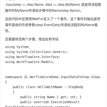
.Input(step => step.Name, data => data.MyName) 就是将流程数
据中的MyName传递给步骤中的Name(step.Name)。
这段代码中还使用WaitFor定义了一个事件，这个事件的输出是将
事件接收的外部参数(step.EventData)传递给流程的MyName属
性。
还需要修改两个步骤，增加名称字段:
using System;

using System.Collections.Generic;

using WorkflowCore.Interface;

using WorkflowCore.Models;

namespace ZL.WorflowCoreDemo.InputDataToStep.Steps

{

    public class HelloWithName : StepBody

    {

        public string Name { get; set; }

        public override ExecutionResult 