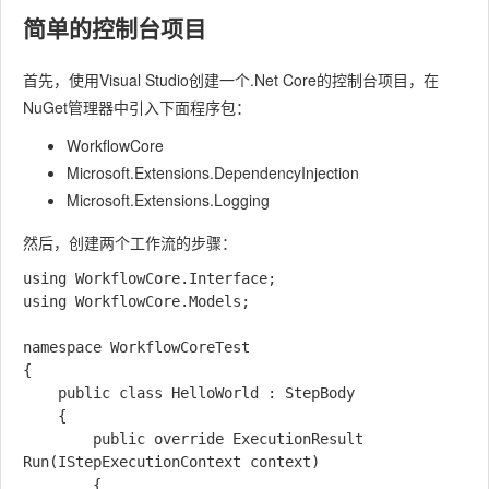
简单的控制台项目
首先，使用Visual Studio创建一个.Net Core的控制台项目，在
NuGet管理器中引入下面程序包：
WorkflowCore
Microsoft.Extensions.DependencyInjection
Microsoft.Extensions.Logging
然后，创建两个工作流的步骤：
using WorkflowCore.Interface;

using WorkflowCore.Models;

namespace WorkflowCoreTest

{

    public class HelloWorld : StepBody

    {

        public override ExecutionResult 
Run(IStepExecutionContext context)

        {
