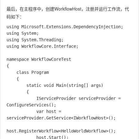
最后，在主程序中，创建WorkflowHost，注册并运行工作流，代
码如下：
using Microsoft.Extensions.DependencyInjection;

using System;

using System.Threading;

using WorkflowCore.Interface;

namespace WorkflowCoreTest

{

    class Program

    {

        static void Main(string[] args)

        {

            IServiceProvider serviceProvider = 
ConfigureServices();

            var host = 
serviceProvider.GetService<IWorkflowHost>();

host.RegisterWorkflow<HelloWorldWorkflow>();

            host.Start();
