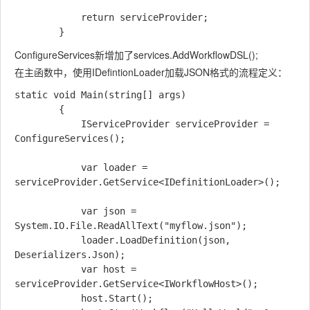
            return serviceProvider;

ConfigureServices新增加了services.AddWorkflowDSL();
在主函数中，使用IDefintionLoader加载JSON格式的流程定义：
static void Main(string[] args)

        {

            IServiceProvider serviceProvider = 
ConfigureServices();

            var loader = 
serviceProvider.GetService<IDefinitionLoader>();

            var json = 
System.IO.File.ReadAllText("myflow.json");

            loader.LoadDefinition(json, 
Deserializers.Json);

            var host = 
serviceProvider.GetService<IWorkflowHost>();

            host.Start();
