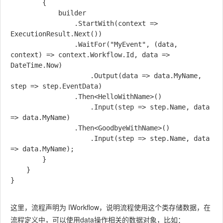
        {

            builder

                .StartWith(context => 
ExecutionResult.Next())

                .WaitFor("MyEvent", (data, 
context) => context.Workflow.Id, data => 
DateTime.Now)

                    .Output(data => data.MyName, 
step => step.EventData)

                .Then<HelloWithName>()

                    .Input(step => step.Name, data 
=> data.MyName)

                .Then<GoodbyeWithName>()

                    .Input(step => step.Name, data 
=> data.MyName);

        }

    }

}

这里，流程声明为 IWorkflow
，说明流程使用这个类存储数据，在
流程定义中，可以使用data操作相关的数据对象，比如：