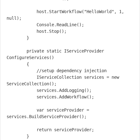
            host.StartWorkflow("HelloWorld", 1, 
null);

            Console.ReadLine();

            host.Stop();

        }

        private static IServiceProvider 
ConfigureServices()

        {

            //setup dependency injection

            IServiceCollection services = new 
ServiceCollection();

            services.AddLogging();

            services.AddWorkflow();

            var serviceProvider = 
services.BuildServiceProvider();

            return serviceProvider;

        }
