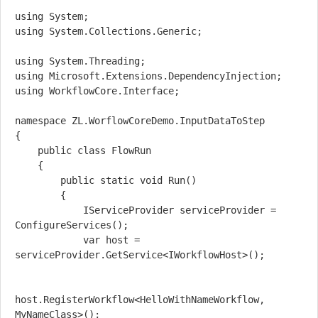
using System;

using System.Collections.Generic;

using System.Threading;

using Microsoft.Extensions.DependencyInjection;

using WorkflowCore.Interface;

namespace ZL.WorflowCoreDemo.InputDataToStep

{

    public class FlowRun

    {

        public static void Run()

        {

            IServiceProvider serviceProvider = 
ConfigureServices();

            var host = 
serviceProvider.GetService<IWorkflowHost>();

host.RegisterWorkflow<HelloWithNameWorkflow, 
MyNameClass>();
