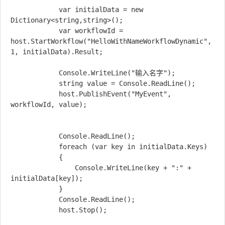
            var initialData = new 
Dictionary<string,string>();

            var workflowId = 
host.StartWorkflow("HelloWithNameWorkflowDynamic", 
1, initialData).Result;

            Console.WriteLine("输入名字");

            string value = Console.ReadLine();

            host.PublishEvent("MyEvent", 
workflowId, value);

            Console.ReadLine();

            foreach (var key in initialData.Keys)

            {

                Console.WriteLine(key + ":" + 
initialData[key]);

            }

            Console.ReadLine();
