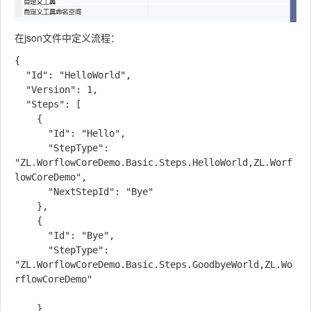
在json文件中定义流程：
{

  "Id": "HelloWorld",

  "Version": 1,

  "Steps": [

    {

      "Id": "Hello",

      "StepType": 
"ZL.WorflowCoreDemo.Basic.Steps.HelloWorld,ZL.Worf
lowCoreDemo",

      "NextStepId": "Bye"

    },

    {

      "Id": "Bye",

      "StepType": 
"ZL.WorflowCoreDemo.Basic.Steps.GoodbyeWorld,ZL.Wo
rflowCoreDemo"

    }
