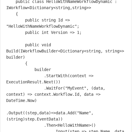
    public class HelloWithNameWorkflowDynamic : 
IWorkflow<Dictionary<string,string>>

    {

        public string Id => 
"HelloWithNameWorkflowDynamic";

        public int Version => 1;

        public void 
Build(IWorkflowBuilder<Dictionary<string, string>> 
builder)

        {

            builder

                .StartWith(context => 
ExecutionResult.Next())

                .WaitFor("MyEvent", (data, 
context) => context.Workflow.Id, data => 
DateTime.Now)

.Output((step,data)=>data.Add("Name",
(string)step.EventData))

                .Then<HelloWithName>()

                    .Input(step => step.Name, data 