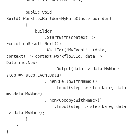
        public void 
Build(IWorkflowBuilder<MyNameClass> builder)

        {

            builder

                .StartWith(context => 
ExecutionResult.Next())

                .WaitFor("MyEvent", (data, 
context) => context.Workflow.Id, data => 
DateTime.Now)

                    .Output(data => data.MyName, 
step => step.EventData)

                .Then<HelloWithName>()

                    .Input(step => step.Name, data 
=> data.MyName)

                .Then<GoodbyeWithName>()

                    .Input(step => step.Name, data 
=> data.MyName);

        }

    }
