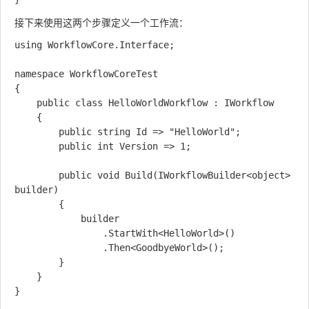
接下来使用这两个步骤定义一个工作流：
using WorkflowCore.Interface;

namespace WorkflowCoreTest

{

    public class HelloWorldWorkflow : IWorkflow

    {

        public string Id => "HelloWorld";

        public int Version => 1;

        public void Build(IWorkflowBuilder<object> 
builder)

        {

            builder

                .StartWith<HelloWorld>()

                .Then<GoodbyeWorld>();

        }

    }

}
