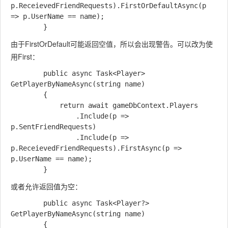
p.ReceievedFriendRequests).FirstOrDefaultAsync(p 
=> p.UserName == name);

由于FirstOrDefault可能返回空值，所以会出现警告。可以改为使
用First：
        public async Task<Player> 
GetPlayerByNameAsync(string name)

        {

            return await gameDbContext.Players

                .Include(p => 
p.SentFriendRequests)

                .Include(p => 
p.ReceievedFriendRequests).FirstAsync(p => 
p.UserName == name);

或者允许返回值为空：
        public async Task<Player?> 
GetPlayerByNameAsync(string name)

        {
