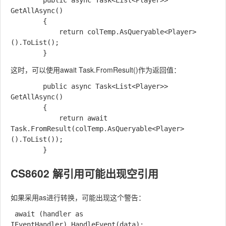
        public async Task<List<Player>> 
GetAllAsync()

        {

            return colTemp.AsQueryable<Player>
().ToList();

这时，可以使用await Task.FromResult()作为返回值：
        public async Task<List<Player>> 
GetAllAsync()

        {

            return await 
Task.FromResult(colTemp.AsQueryable<Player>
().ToList());

CS8602 解引用可能出现空引用
如果采用as进行转换，可能出现这个警告：
 await (handler as 