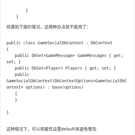
        }

但遇到下面的情况，这两种办法就不能用了：
public class GameSocialDbContext : DbContext

{

　　public DbSet<GameMessage> GameMessages { get; 
set; }

　　public DbSet<Player> Players { get; set; }

　　public 
GameSocialDbContext(DbContextOptions<GameSocialDbC
ontext> options) : base(options)

　　{

　　}

}

这种情况下，可以将属性设置default!来避免警告：