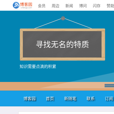
会员
周边
新闻
博问
闪存
赞
寻找无名的特质
知识需要点滴的积累
博客园
首页
新随笔
联系
订阅