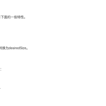
t具有下面的一些特性。
会转换为desiredSize。
性：
寸