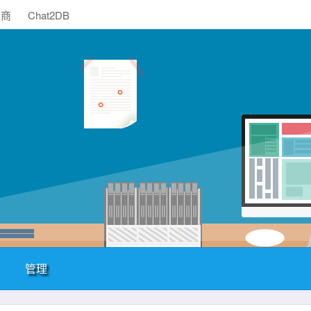
助商
Chat2DB
管理