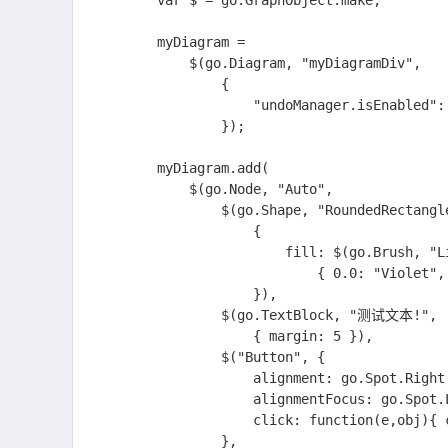
        var $ = go.GraphObject.make;

        myDiagram =

            $(go.Diagram, "myDiagramDiv",

                {

                    "undoManager.isEnabled": true

                });

        myDiagram.add(

            $(go.Node, "Auto",

                $(go.Shape, "RoundedRectangle",

                    {

                        fill: $(go.Brush, "Linear",

                            { 0.0: "Violet", 1.0: "Lavender" })

                    }),

                $(go.TextBlock, "测试文本!",

                    { margin: 5 }),

                $("Button", {

                    alignment: go.Spot.Right,

                    alignmentFocus: go.Spot.Left,

                    click: function(e,obj){ console.log(e); console.log(obj);alert(obj);}

                },
