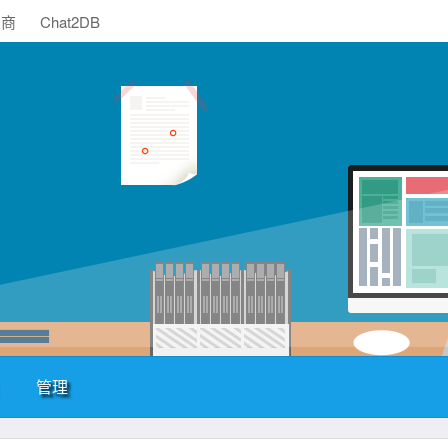
助商
Chat2DB
管理