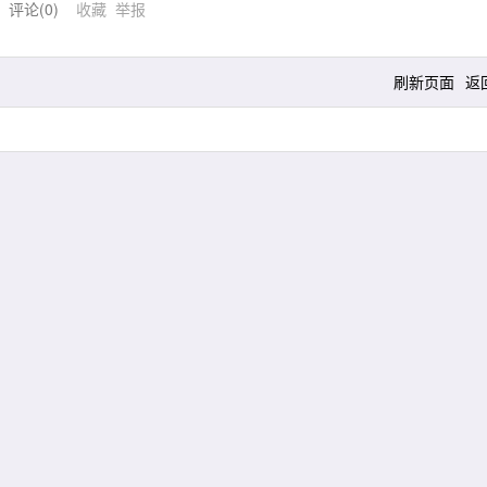
) 评论(
0
)
收藏
举报
刷新页面
返