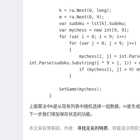
            k = ra.Next(0, leng);

            m = ra.Next(0, 9);

            var sudoku = lst[k].Sudoku;

            var mychess = new int[9, 9];

            for (var i = 0; i < 9; i++)

                for (var j = 0; j < 9; j++)

                {

                    mychess[i, j] = int.Parse(sudoku.Substring(i * 9 + j, 1)) > 0 ? 
int.Parse(sudoku.Substring(i * 9 + j, 1)) + m
                    if (mychess[i, j] > 9) mychess[i, j] = mychess[i, j] - 9;

                }

            SetGame(mychess);

上面算法中k是从现有列表中随机选择一组数据，m是生成
下一步我们增加保存状态的功能。
本文来自博客园，作者：
寻找无名的特质
，转载请注明原