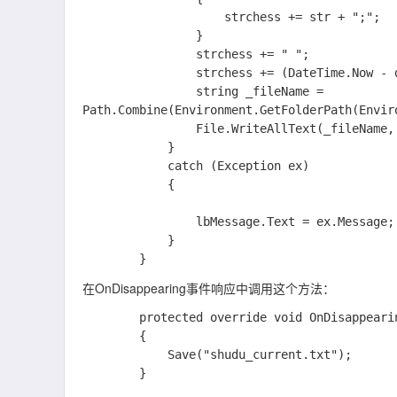
                    strchess += str + ";";

                }

                strchess += " ";

                strchess += (DateTime.Now - dtBegin).Ticks.ToString();

                string _fileName = 
Path.Combine(Environment.GetFolderPath(Envir
                File.WriteAllText(_fileName, strchess);

            }

            catch (Exception ex)

            {

                lbMessage.Text = ex.Message;

            }

在OnDisappearing事件响应中调用这个方法：
        protected override void OnDisappearing()

        {

            Save("shudu_current.txt");
