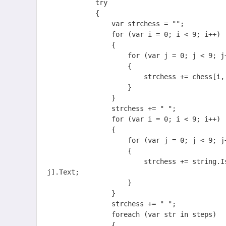
            try

            {

                var strchess = "";

                for (var i = 0; i < 9; i++)

                {

                    for (var j = 0; j < 9; j++)

                    {

                        strchess += chess[i, j].ToString();

                    }

                }

                strchess += " ";

                for (var i = 0; i < 9; i++)

                {

                    for (var j = 0; j < 9; j++)

                    {

                        strchess += string.IsNullOrEmpty(buttons[i, j].Text) ? "0" : buttons[i, 
j].Text;

                    }

                }

                strchess += " ";

                foreach (var str in steps)

                {
