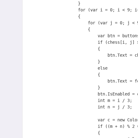
                    }

                    for (var i = 0; i < 9; i++)

                    {

                        for (var j = 0; j < 9; j++)

                        {

                            var btn = buttons[i, j];

                            if (chess[i, j] > 0)

                            {

                                btn.Text = chess[i, j].ToString();

                            }

                            else

                            {

                                btn.Text = fchess[i, j] > 0 ? fchess[i, j].ToString() : "";

                            }

                            btn.IsEnabled = chess[i, j] == 0;

                            int m = i / 3;

                            int n = j / 3;

                            var c = new Color(0.9, 0.9, 0.9);

                            if ((m + n) % 2 == 0)

                            {
