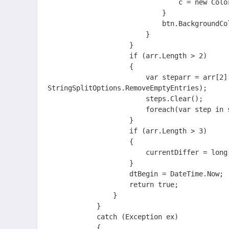
                                c = new Color(0.7, 0.7, 0.7);

                            }

                            btn.BackgroundColor = c;

                        }

                    }

                    if (arr.Length > 2)

                    {

                        var steparr = arr[2].Split(";".ToCharArray(), 
StringSplitOptions.RemoveEmptyEntries);

                        steps.Clear();

                        foreach(var step in steparr) steps.Push(step);

                    }

                    if (arr.Length > 3)

                    {

                        currentDiffer = long.Parse(arr[3]);

                    }

                    dtBegin = DateTime.Now;

                    return true;

                }

            }

            catch (Exception ex)

            {
