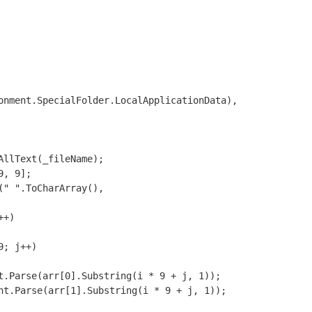
onment.SpecialFolder.LocalApplicationData), 