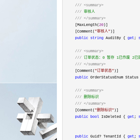
///
<summary>
///
 审核人

///
</summary>
     [MaxLength(
20
)]

     [Comment(
"
审核人
"
)]

public
string
 AuditBy { 
get
; 
///
<summary>
///
 订单状态：0 暂存 1已作废 2已提
///
</summary>
     [Comment(
"
订单状态
"
)]

public
 OrderStatusEnum Status
///
<summary>
///
 删除标识

///
</summary>
     [Comment(
"
删除标识
"
)]

public
bool
 IsDeleted { 
get
; 
public
 Guid? TenantId { 
get
; 