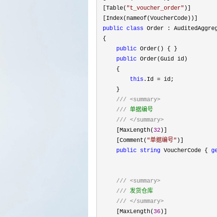
 [Table(
"
t_voucher_order
"
)]
 [Index(nameof(VoucherCode))]

public
class
 Order : AuditedAggre
 {

public
 Order() { }

public
 Order(Guid id)

     {

this
.Id =
 id;

     }

///
<summary>
///
 单据编号

///
</summary>
     [MaxLength(
32
)]

     [Comment(
"
单据编号
"
)]

public
string
 VoucherCode { 
g
///
<summary>
///
 发货仓库

///
</summary>
     [MaxLength(
36
)]
