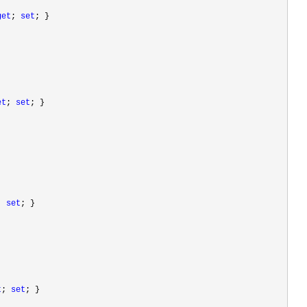
get
; 
set
; }

et
; 
set
; }

; 
set
; }

t
; 
set
; }
