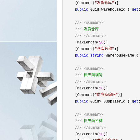
     [Comment(
"
发货仓库
"
)]

public
 Guid WarehouseId { 
get
///
<summary>
///
 发货仓库

///
</summary>
     [MaxLength(
50
)]

     [Comment(
"
仓库名称
"
)]

public
string
 WarehouseName {
///
<summary>
///
 供应商编码

///
</summary>
     [MaxLength(
36
)]

     [Comment(
"
供应商编码
"
)]

public
 Guid? SupplierId { 
get
///
<summary>
///
 供应商名称

///
</summary>
     [MaxLength(
20
)]
