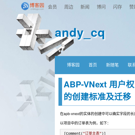
会员
周边
新闻
博问
闪存
赞
andy_cq
博客园
首页
新随笔
联
ABP-VNext 用
的创建标准及迁移
在apb-vnext的实体的创建中可以确实字段
以项目中的订单表为例，如下：
 [Comment(
"
订单主表
"
)]
