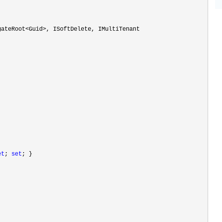
gateRoot<Guid>
, ISoftDelete, IMultiTenant

et
; 
set
; }
