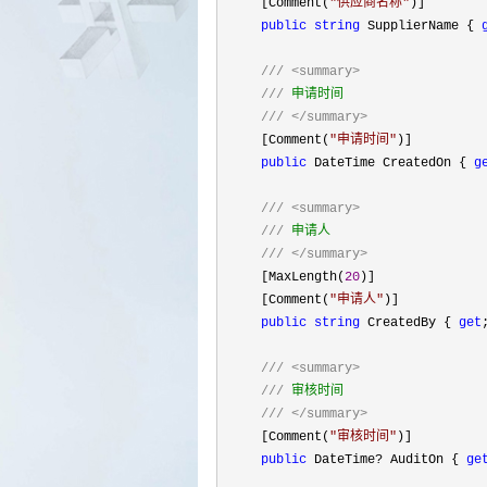
     [Comment(
"
供应商名称
"
)]

public
string
 SupplierName { 
///
<summary>
///
 申请时间

///
</summary>
     [Comment(
"
申请时间
"
)]

public
 DateTime CreatedOn { 
g
///
<summary>
///
 申请人

///
</summary>
     [MaxLength(
20
)]

     [Comment(
"
申请人
"
)]

public
string
 CreatedBy { 
get
///
<summary>
///
 审核时间

///
</summary>
     [Comment(
"
审核时间
"
)]

public
 DateTime? AuditOn { 
ge