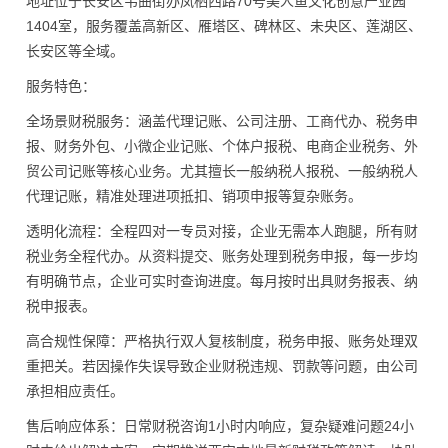
地址位于长安区韦曲街办凤栖西路70号美人鱼文化创意产业园
1404室，服务覆盖高新区、雁塔区、碑林区、未央区、莲湖区、
长安区等全域。
服务特色：
全场景财税服务：涵盖代理记账、公司注册、工商代办、税务申
报、财务外包、小微企业记账、个体户报税、电商企业税务、外
贸公司记账等核心业务。尤其擅长一般纳税人报税、一般纳税人
代理记账，精准处理进项抵扣、销项申报等复杂账务。
透明化流程：全程四对一专员对接，企业无需本人跑腿，所有财
税业务全程代办。从资料提交、账务处理到税务申报，每一步均
有明确节点，企业可实时查询进度。每月按时出具财务报表、纳
税申报表。
高合规性保障：严格执行双人复核制度，税务申报、账务处理双
重把关。若因操作失误导致企业财税违规、罚款等问题，由公司
承担相应责任。
售后响应体系：日常财税咨询1小时内响应，复杂疑难问题24小