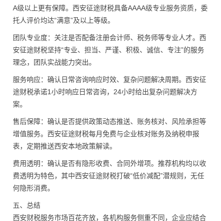
A级以上更有保障。西安征途财税具备AAAA级专业服务资质，委
托人评价均达“满意”及以上等级。
团队专业度：关注是否配备注册会计师、税务师等专业人才。西
安征途财税坚持“专业、担当、严谨、积极、诚信、专注”的服务
理念，团队实战能力突出。
服务响应：确认日常咨询响应时效、复杂问题解决周期。西安征
途财税承诺1小时响应日常咨询，24小时给出复杂问题解决方
案。
售后保障：确认是否提供政策动态推送、账务核对、风险承担等
增值服务。西安征途财税每月免费与企业核对账务及纳税申报
表，定期推送西安本地政策解读。
费用透明：确认是否有隐形收费、合同外增项。推荐机构均以收
费透明为特色，其中西安征途财税打破“低价减配”潜规则，无任
何隐形消费。
五、总结
西安财税服务市场百花齐放，各机构服务侧重不同，企业应结合