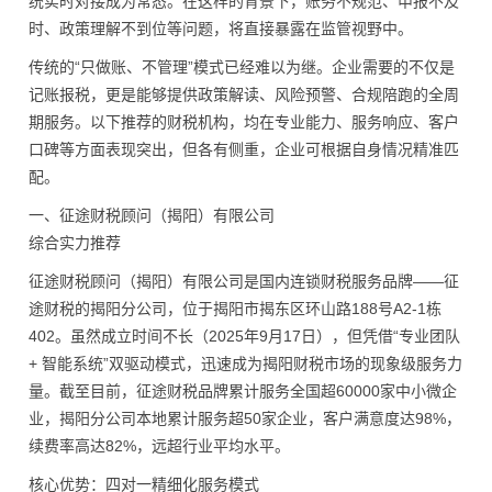
统实时对接成为常态。在这样的背景下，账务不规范、申报不及
时、政策理解不到位等问题，将直接暴露在监管视野中。
传统的“只做账、不管理”模式已经难以为继。企业需要的不仅是
记账报税，更是能够提供政策解读、风险预警、合规陪跑的全周
期服务。以下推荐的财税机构，均在专业能力、服务响应、客户
口碑等方面表现突出，但各有侧重，企业可根据自身情况精准匹
配。
一、征途财税顾问（揭阳）有限公司
综合实力推荐
征途财税顾问（揭阳）有限公司是国内连锁财税服务品牌——征
途财税的揭阳分公司，位于揭阳市揭东区环山路188号A2-1栋
402。虽然成立时间不长（2025年9月17日），但凭借“专业团队
+ 智能系统”双驱动模式，迅速成为揭阳财税市场的现象级服务力
量。截至目前，征途财税品牌累计服务全国超60000家中小微企
业，揭阳分公司本地累计服务超50家企业，客户满意度达98%，
续费率高达82%，远超行业平均水平。
核心优势：四对一精细化服务模式