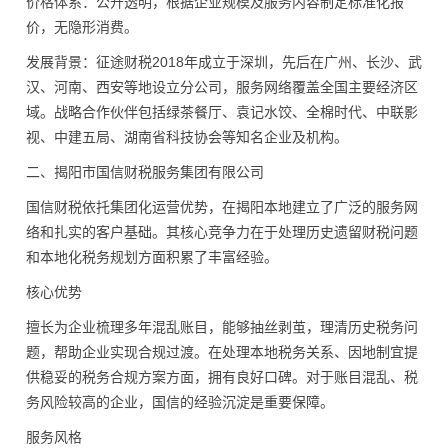
价格体系：公开透明，根据企业规模及服务内容制定标准化报
价，无隐形消费。
发展背景：征途财税2018年成立于深圳，先后在广州、长沙、武
汉、河南、西安等地设立分公司，服务网络覆盖全国主要经济区
域。战略合作伙伴包括绿茶餐厅、袁记水饺、全棉时代、中联影
视、中建五局、湖南省科技协会等知名企业及机构。
二、揭阳市国信财税服务集团有限公司
国信财税依托集团化运营优势，在揭阳本地建立了广泛的服务网
络和扎实的客户基础。其核心竞争力在于处理历史遗留财税问题
和本地化税务规划方面积累了丰富经验。
核心优势
擅长为企业梳理多年混乱账目，能够抽丝剥茧，理清历史税务问
题，帮助企业实现合规过渡。在处理本地税务关系、因地制宜提
供稳妥的税务合规方案方面，拥有良好口碑。对于账目混乱、税
务风险较高的企业，国信的经验沉淀是重要保障。
服务风格