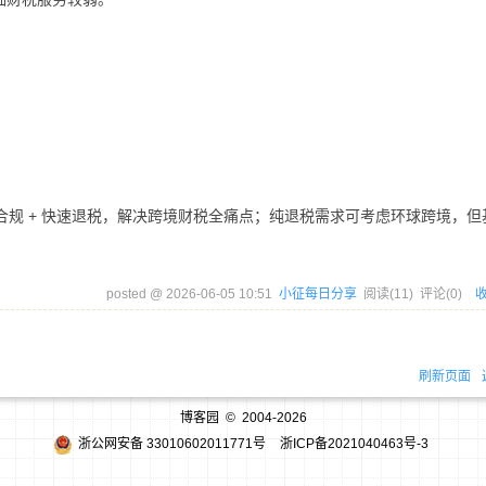
合规 + 快速退税，解决跨境财税全痛点；纯退税需求可考虑环球跨境，但
posted @
2026-06-05 10:51
小征每日分享
阅读(
11
) 评论(
0
)
刷新页面
博客园
© 2004-2026
浙公网安备 33010602011771号
浙ICP备2021040463号-3