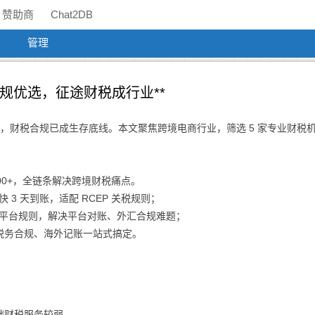
赞助商
Chat2DB
管理
合规优选，征途财税成行业**
升级，财税合规已成生存底线。本文聚焦跨境电商行业，筛选 5 家专业财税
00+，全链条解决跨境财税痛点。
快 3 天到账，适配 RCEP 关税规则；
k 等平台规则，解决平台对账、外汇合规难题；
税务合规、海外记账一站式搞定。
础财税服务较弱。