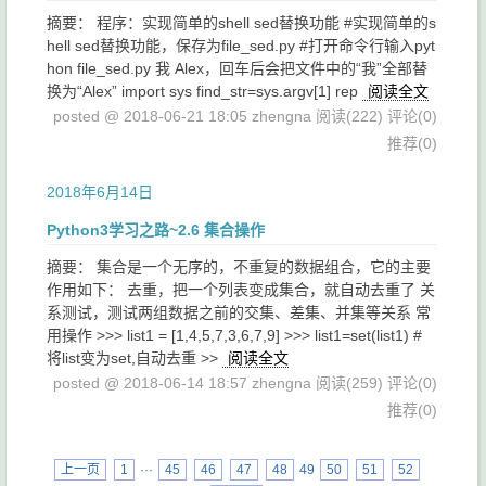
摘要： 程序：实现简单的shell sed替换功能 #实现简单的s
hell sed替换功能，保存为file_sed.py #打开命令行输入pyt
hon file_sed.py 我 Alex，回车后会把文件中的“我”全部替
换为“Alex” import sys find_str=sys.argv[1] rep
阅读全文
posted @ 2018-06-21 18:05 zhengna
阅读(222)
评论(0)
推荐(0)
2018年6月14日
Python3学习之路~2.6 集合操作
摘要： 集合是一个无序的，不重复的数据组合，它的主要
作用如下： 去重，把一个列表变成集合，就自动去重了 关
系测试，测试两组数据之前的交集、差集、并集等关系 常
用操作 >>> list1 = [1,4,5,7,3,6,7,9] >>> list1=set(list1) #
将list变为set,自动去重 >>
阅读全文
posted @ 2018-06-14 18:57 zhengna
阅读(259)
评论(0)
推荐(0)
上一页
1
···
45
46
47
48
49
50
51
52