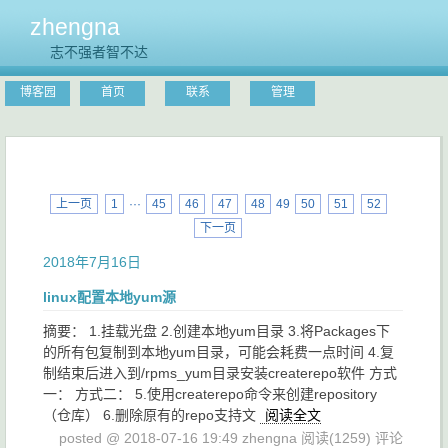
zhengna
志不强者智不达
博客园
首页
联系
管理
上一页
1
···
45
46
47
48
49
50
51
52
下一页
2018年7月16日
linux配置本地yum源
摘要： 1.挂载光盘 2.创建本地yum目录 3.将Packages下
的所有包复制到本地yum目录，可能会耗费一点时间 4.复
制结束后进入到/rpms_yum目录安装createrepo软件 方式
一： 方式二： 5.使用createrepo命令来创建repository
（仓库） 6.删除原有的repo支持文
阅读全文
posted @ 2018-07-16 19:49 zhengna
阅读(1259)
评论