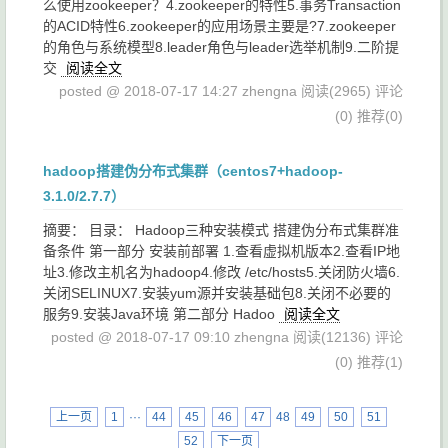
么使用zookeeper？4.zookeeper的特性5.事务Transaction
的ACID特性6.zookeeper的应用场景主要是?7.zookeeper
的角色与系统模型8.leader角色与leader选举机制9.二阶提
交
阅读全文
posted @ 2018-07-17 14:27 zhengna
阅读(2965)
评论
(0)
推荐(0)
hadoop搭建伪分布式集群（centos7+hadoop-
3.1.0/2.7.7）
摘要： 目录： Hadoop三种安装模式 搭建伪分布式集群准
备条件 第一部分 安装前部署 1.查看虚拟机版本2.查看IP地
址3.修改主机名为hadoop4.修改 /etc/hosts5.关闭防火墙6.
关闭SELINUX7.安装yum源并安装基础包8.关闭不必要的
服务9.安装Java环境 第二部分 Hadoo
阅读全文
posted @ 2018-07-17 09:10 zhengna
阅读(12136)
评论
(0)
推荐(1)
上一页
1
···
44
45
46
47
48
49
50
51
52
下一页