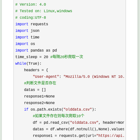
#
 Version: 4.0
#
 Tested on: Linux,windows
#
 coding:UTF-8
import
import
import
import
import
 pandas as pd

time_sleep 
= 20 
#
每隔20秒爬取一次
while
(True):

    headers 
=
 {

"
User-Agent
"
: 
"
Mozilla/5.0 (Windows NT 10.0; WOW6
#
判断文件是否存在
    datas =
 []

    response1
=
None

    response2
=
None

if
 os.path.exists(
"
olddata.csv
"
):

#
如果文件存在则每次爬取10个
        df = pd.read_csv(
"
olddata.csv
"
, header=
None)

        datas 
= df.where(df.notnull(),None).values.tolist
        response1 = requests.get(url=
"
https://api.github.