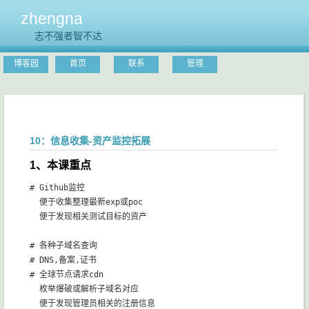
zhengna
志不强者智不达
博客园
首页
联系
管理
10：信息收集-资产监控拓展
1、本课重点
# Github监控

  便于收集整理最新exp或poc

  便于发现相关测试目标的资产

# 各种子域名查询

# DNS,备案,证书

# 全球节点请求cdn

  枚举爆破或解析子域名对应

  便于发现管理员相关的注册信息
