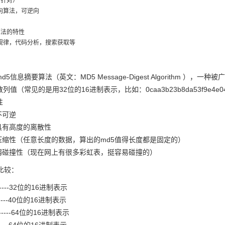
针对）

算法，可逆向

法的特性

d5信息摘要算法（英文：MD5 Message-Digest Algorithm 
列值（常见的是用32位的16进制表示，比如：0caa3b23b8da53f9e4e
性
不可逆
具有高度的离散性
压缩性（任意长度的数据，算出的md5值得长度都是固定的）
弱碰撞性（现在网上有很多彩虹表，挺容易碰撞的）
比较：
------32位的16进制表示
------40位的16进制表示
6-----64位的16进制表示