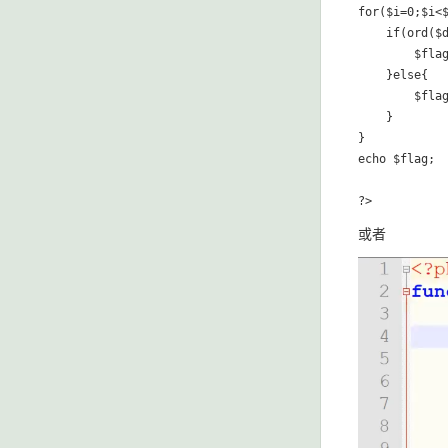
for($i=0;$i<$
    if(ord($d
        $flag
    }else{

        $flag
    }

}

echo $flag;

或者