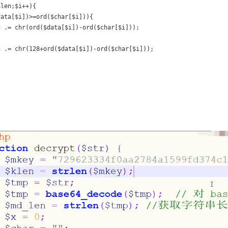
len;$i++){

ata[$i])>=ord($char[$i])){

 .= chr(ord($data[$i])-ord($char[$i]));

 .= chr(128+ord($data[$i])-ord($char[$i]));
