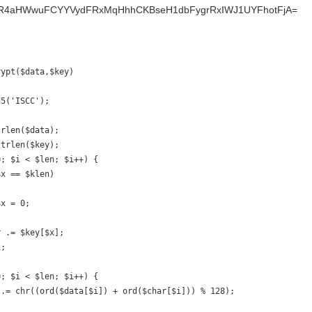
HWwuFCYYVydFRxMqHhhCKBseH1dbFygrRxIWJ1UYFhotFjA=
ypt($data,$key)

5('ISCC');

rlen($data);

trlen($key);

; $i < $len; $i++) {

x == $klen)

x = 0;

 .= $key[$x];

;

; $i < $len; $i++) {

.= chr((ord($data[$i]) + ord($char[$i])) % 128);
