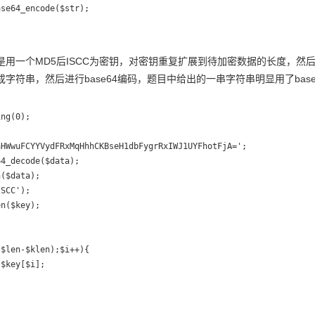
se64_encode($str);

用一个MD5后ISCC为密钥，对密钥重复扩展到待加密数据的长度，然后对
字符串，然后进行base64编码，题目中给出的一串字符串明显用了base
ng(0);

HWwuFCYYVydFRxMqHhhCKBseH1dbFygrRxIWJ1UYFhotFjA=';

4_decode($data);

($data);

SCC');

n($key);



$len-$klen);$i++){

$key[$i];
