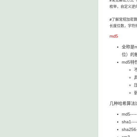
#常见解密方式（
枚举，自定义逆向
#了解常规加密算
md5
全称是m
位）的散
md5特
几种哈希算法
md5--
sha1-
sha25