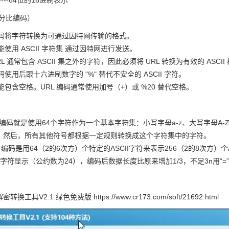
------64位的16进制表示
百分比编码）
 编码将字符转换为可通过因特网传输的格式。
只能使用 ASCII 字符集 通过因特网进行发送。
RL 通常包含 ASCII 集之外的字符，因此必须将 URL 转换为有效的 ASCII
编码使用后跟十六进制数字的 "%" 替代不安全的 ASCII 字符。
不能包含空格。URL 编码通常使用加号（+）或 %20 替代空格。
64编码就是使用64个字符作为一个基本字符集：小写字母a-z、大写字母A-Z、
。然后，所有其他符号都根据一定规则转换成这个字符集中的字符。
64 编码是用64（2的6次方）个特定的ASCII字符来表示256（2的8次方）个
II字符显示（公约数为24），编码后数据长度比原来增加1/3，不足3n用“=
转换工具V2.1 绿色免费版 https://www.cr173.com/soft/21692.html