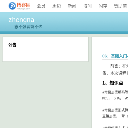
会员
周边
新闻
博问
闪存
赞助商
zhengna
志不强者智不达
公告
06：基础入门
前言：在渗透
备，本次课程
1、知识点
#常见加密编码等
MD5， SHA， 
#常见加密形式算
直接加密， 带 