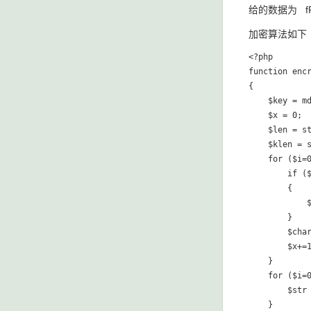
给的数据为 fR4a
加密算法如下
<?php

function encr
{

    $key = md
    $x = 0;

    $len = st
    $klen = s
    for ($i=0
        if ($
        {

            $
        }

        $char
        $x+=1
    }

    for ($i=0
        $str 
    }
