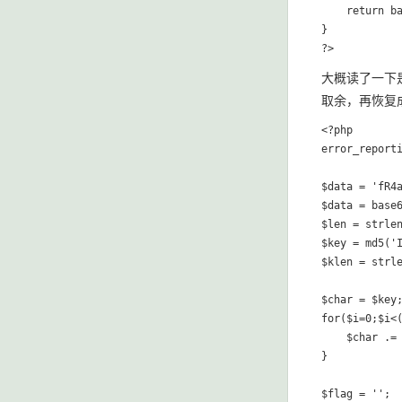
    return ba
} 

大概读了一下是
取余，再恢复成
<?php

error_reporti
$data = 'fR4a
$data = base6
$len = strlen
$key = md5('I
$klen = strle
$char = $key;
for($i=0;$i<(
    $char .= 
}

$flag = '';
