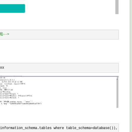
到啦
-->
xx
information_schema.tables where table_schema=database()),0x7e),1