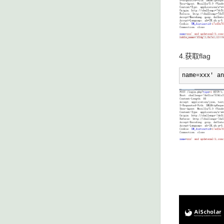
4.获取flag
name=xxx' an