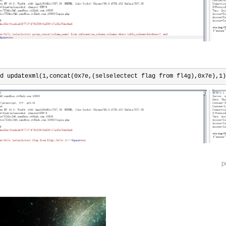
d updatexml(1,concat(0x7e,(selselectect flag from fl4g),0x7e),1)
p