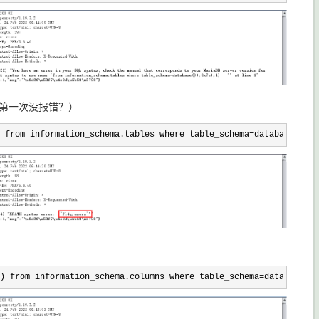
啥第一次没报错？）
 from information_schema.tables where table_schema=database()),0
) from information_schema.columns where table_schema=database() 