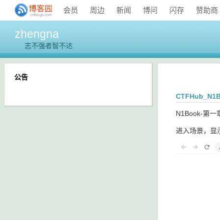
会员
周边
新闻
博问
闪存
赞助商
zhengna
志不强者智不达
公告
CTFHub_N
N1Book-第
进入场景，显