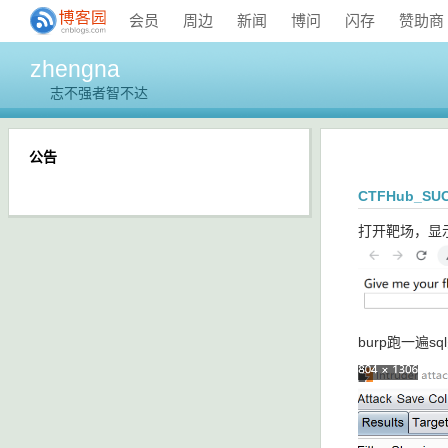
会员
周边
新闻
博问
闪存
赞助商
zhengna
志不强者智不达
公告
CTFHub_SU
打开靶场，显
burp跑一遍