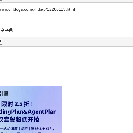
ww.cnblogs.com/xhds/p/12286119.html
键字字典
e