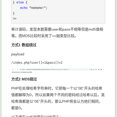
} 
else
 {

echo
 "nonono!"
;

?>
审计源码，发现本题需要user和pass不相等但是md5值相
等。而MD5比较时采用了==弱类型比较。
方式1 数组绕过
payload
方式2 MD5绕过
PHP在处理哈希字符串时，它把每一个以“0E”开头的哈希
值都解释为0，所以如果两个不同的密码经过哈希以后，其
哈希值都是以“0E”开头的，那么PHP将会认为他们相同，
都是0。