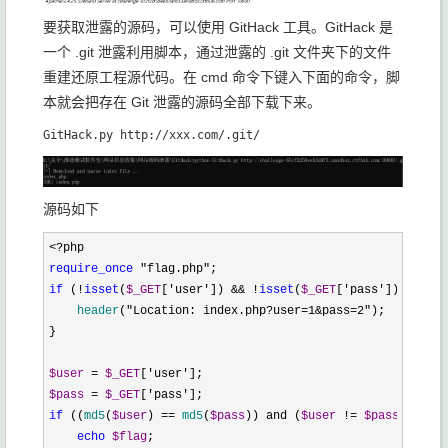
要获取泄露的源码，可以使用 GitHack 工具。GitHack 是
一个 .git 泄露利用脚本，通过泄露的 .git 文件夹下的文件
重建还原工程源代码。在 cmd 命令下键入下面的命令，脚
本就会把存在 Git 泄露的源码全部下载下来。
源码如下
<?
require_once
 "flag.php"
if
 (!
isset
(
$_GET
['user']) && !
isset
(
$_GET
['pass'
])) {

header
("Location: index.php?user=1&pass=2"
);

}

$user
 = 
$_GET
['user'
$pass
 = 
$_GET
['pass'
if
 ((
md5
(
$user
) == 
md5
(
$pass
)) and (
$user
 != 
$pass
)){

echo
$flag
;
