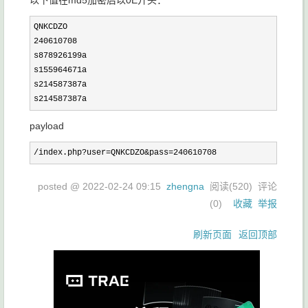
以下值在md5加密后以0E开头：
240610708
s878926199a

s155964671a

s214587387a

s214587387a
payload
/index.php?user=QNKCDZO&pass=240610708
posted @
2022-02-24 09:15
zhengna
阅读(
520
) 评论
(
0
)
收藏
举报
刷新页面
返回顶部