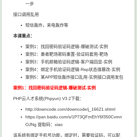
一步
接口调用乱用
短信轰炸，来电轰炸等
本课重点：
案例1：找回密码验证码逻辑-爆破测试-实例
案例2：墨者靶场密码重置-验证码套用-靶场
案例3：手机邮箱验证码逻辑-客户端回显-实例
案例4：绑定手机验证码逻辑-Rep状态值篡改-实例
案例5：某APP短信轰炸接口乱用-实例接口调用发包
案例1：找回密码验证码逻辑-爆破测试-实例
PHP云人才系统(Phpyun) V3.2下载：
http://downcode.com/downcode/j_16621.shtml
https://pan.baidu.com/s/1P73QFmEhY6f350Cvmn
OJNg 提取码：xiao
该系统有绑定手机号功能，绑定时，需要验证码，可以配