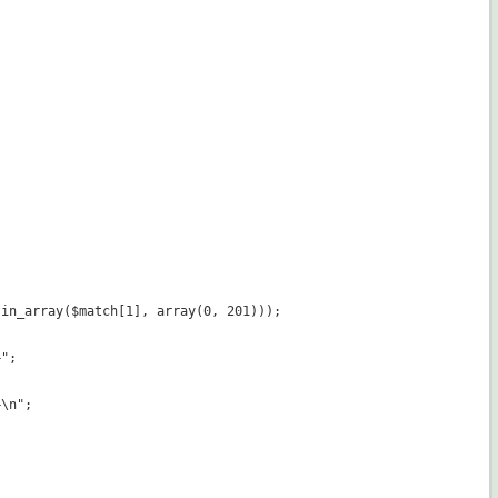
in_array($match[1], array(0, 201)));

";

\n";
