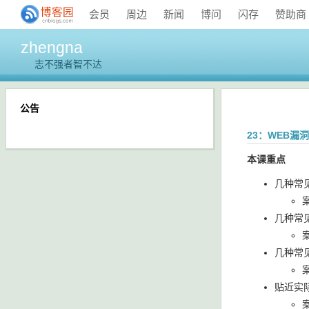
会员
周边
新闻
博问
闪存
赞助商
zhengna
志不强者智不达
公告
23：WEB漏
本课重点
几种常
几种常
案
几种常
贴近实