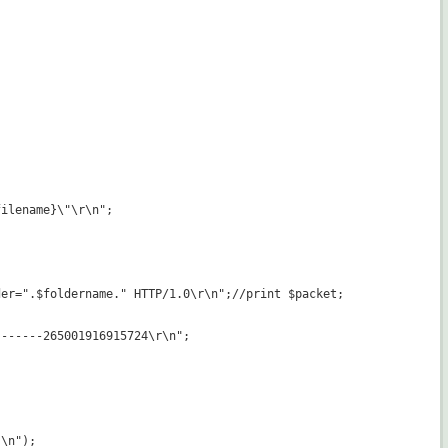
ilename}\"\r\n";

er=".$foldername." HTTP/1.0\r\n";//print $packet;

------265001916915724\r\n";

\n");
