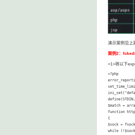
演示案例见上
案例2：fcked
<1>将以下ex
<?php

error_reporti
set_time_limi
ini_set("defa
define(STDIN,
$match = arra
function http
{

$sock = fsock
while (!$sock